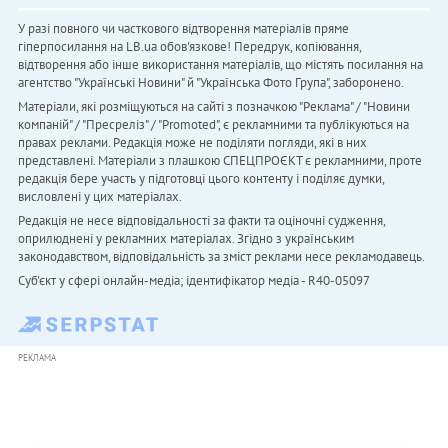
У разі повного чи часткового відтворення матеріалів пряме
гіперпосилання на LB.ua обов'язкове! Передрук, копіювання,
відтворення або інше використання матеріалів, що містять посилання на
агентство "Українськi Новини" й "Українська Фото Група", заборонено.
Матеріали, які розміщуються на сайті з позначкою "Реклама" / "Новини
компаній" / "Пресреліз" / "Promoted", є рекламними та публікуються на
правах реклами. Редакція може не поділяти погляди, які в них
представлені. Матеріали з плашкою СПЕЦПРОЄКТ є рекламними, проте
редакція бере участь у підготовці цього контенту і поділяє думки,
висловлені у цих матеріалах.
Редакція не несе відповідальності за факти та оціночні судження,
оприлюднені у рекламних матеріалах. Згідно з українським
законодавством, відповідальність за зміст реклами несе рекламодавець.
Cуб'єкт у сфері онлайн-медіа; ідентифікатор медіа - R40-05097
РЕКЛАМА