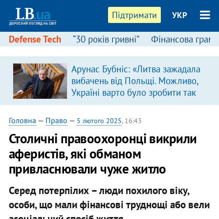
Підтримати
УКР
Defense Tech
“30 років гривні”
Фінансова грамо
Арунас Бубніс: «Литва зажадала
вибачень від Польщі. Можливо,
Україні варто було зробити так
само»
Головна
—
Право
—
5 лютого 2025
, 16:43
Столичні правоохоронці викрили
аферистів, які обманом
привласнювали чуже житло
Серед потерпілих – люди похилого віку,
особи, що мали фінансові труднощі або вели
асоціальний спосіб життя.