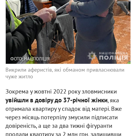
ФОТО: НАЦПОЛІЦІЯ
Викрили аферистів, які обманом привласнювали
чуже житло
Зокрема у жовтні 2022 року зловмисники
увійшли в довіру до 37-річної жінки
, яка
отримала квартиру у спадок від матері. Вже
через місяць потерпілу змусили підписати
довіреність, а ще за два тижні фігуранти
продали квартиру за 2 млн грн, залишивши