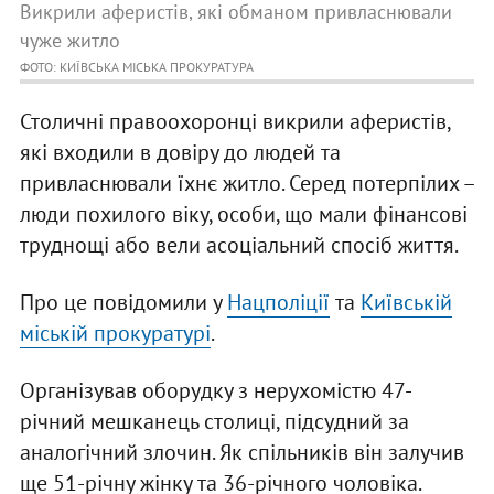
Викрили аферистів, які обманом привласнювали
чуже житло
ФОТО: КИЇВСЬКА МІСЬКА ПРОКУРАТУРА
Столичні правоохоронці викрили аферистів,
які входили в довіру до людей та
привласнювали їхнє житло. Серед потерпілих –
люди похилого віку, особи, що мали фінансові
труднощі або вели асоціальний спосіб життя.
Про це повідомили у
Нацполіції
та
Київській
міській прокуратурі
.
Організував оборудку з нерухомістю 47-
річний мешканець столиці, підсудний за
аналогічний злочин. Як спільників він залучив
ще 51-річну жінку та 36-річного чоловіка.