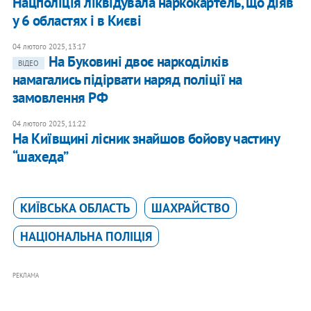
Нацполіція ліквідувала наркокартель, що діяв
у 6 областях і в Києві
04 лютого 2025, 13:17
На Буковині двоє наркоділків
ВІДЕО
намагались підірвати наряд поліції на
замовлення РФ
04 лютого 2025, 11:22
На Київщині лісник знайшов бойову частину
“шахеда”
КИЇВСЬКА ОБЛАСТЬ
ШАХРАЙСТВО
НАЦІОНАЛЬНА ПОЛІЦІЯ
РЕКЛАМА