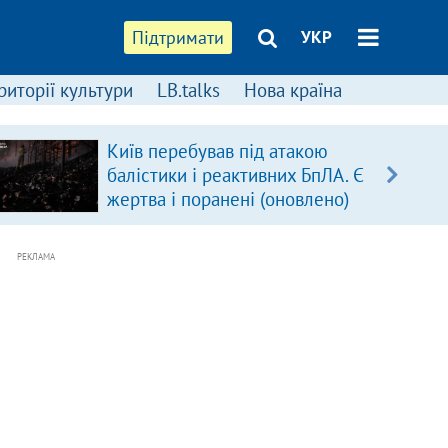
Підтримати
УКР
риторії культури
LB.talks
Нова країна
Київ перебував під атакою
балістики і реактивних БпЛА. Є
жертва і поранені (оновлено)
РЕКЛАМА