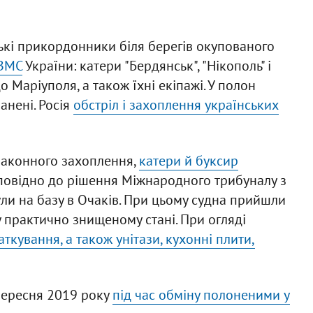
ькі прикордонники біля берегів окупованого
 ВМС
України: катери "Бердянськ", "Нікополь" і
 Маріуполя, а також їхні екіпажі. У полон
анені. Росія
обстріл і захоплення українських
езаконного захоплення,
катери й буксир
дповідно до рішення Міжнародного трибуналу з
ли на базу в Очаків. При цьому судна прийшли
у практично знищеному стані. При огляді
ткування, а також унітази, кухонні плити,
вересня 2019 року
під час обміну полоненими у