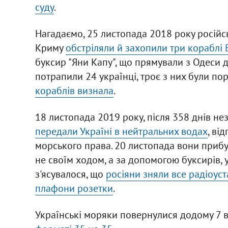
суду
.
Нагадаємо, 25 листопада 2018 року російс
Криму
обстріляли й захопили три кораблі
буксир "Яни Капу", що прямували з Одеси до
потрапили 24 українці, троє з них були пор
кораблів визнала
.
18 листопада 2019 року, після 358 днів н
передали Україні в нейтральних водах
, ві
морського права. 20 листопада вони прибу
не своїм ходом, а за допомогою буксирів, 
з'ясувалося, що
росіяни зняли все радіоуста
плафони розетки
.
Українські моряки повернулися додому 7 