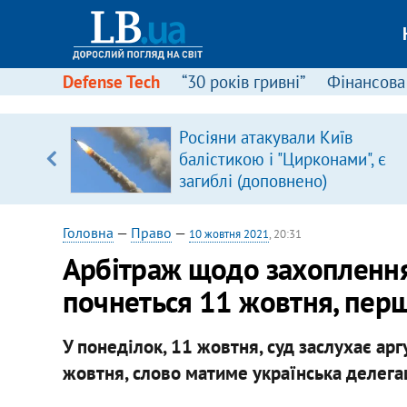
Defense Tech
“30 років гривні”
Фінансова
іцит»
Росіяни атакували Київ
балістикою і "Цирконами", є
 далі з
загиблі (доповнено)
Головна
—
Право
—
10 жовтня 2021
, 20:31
Арбітраж щодо захоплення
почнеться 11 жовтня, пер
У понеділок, 11 жовтня, суд заслухає арг
жовтня, слово матиме українська делега