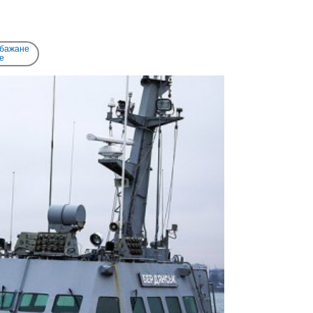
 бажане
e