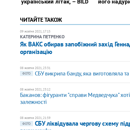
ЧИТАЙТЕ ТАКОЖ
09 жовтня 2021, 17:15
КАТЕРИНА ПЕТРЕНКО
Як ВАКС обирав запобіжний захід Генна
організацію
08 жовтня 2021, 23:31
СБУ викрила банду, яка виготовляла т
ФОТО
08 жовтня 2021, 23:12
Баканов: фігуранти "справи Медведчука" хот
залежності
08 жовтня 2021, 21:59
СБУ ліквідувала чергову схему пі
ФОТО