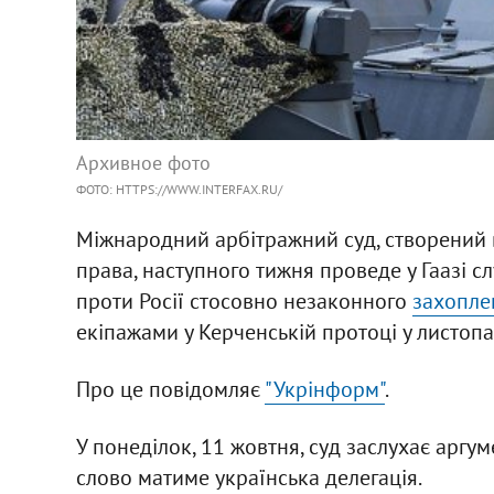
Архивное фото
ФОТО: HTTPS://WWW.INTERFAX.RU/
Міжнародний арбітражний суд, створений 
права, наступного тижня проведе у Гаазі с
проти Росії стосовно незаконного
захопле
екіпажами у Керченській протоці у листопа
Про це повідомляє
"Укрінформ"
.
У понеділок, 11 жовтня, суд заслухає аргум
слово матиме українська делегація.