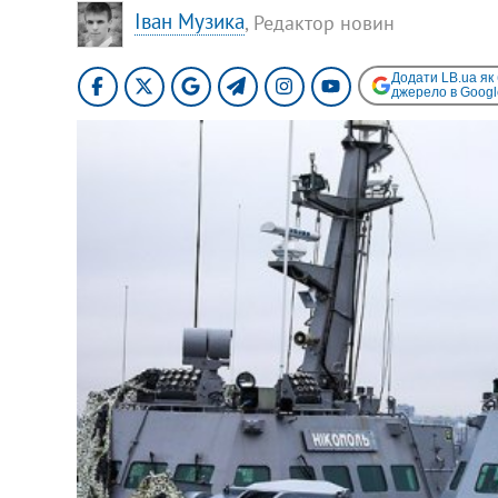
Іван Музика
, Редактор новин
Додати LB.ua як
джерело в Googl