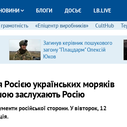
НОВИНИ
БЛОГИ
ДОСЬЄ
LB.LIVE
 грамотність
«Епіцентр виробників»
CultHub
Те
Загинув керівник пошукового
загону "Плацдарм" Олексій
Юков
 Росією українських моряків
шою заслухають Росію
ументи російської сторони. У вівторок, 12
ція.