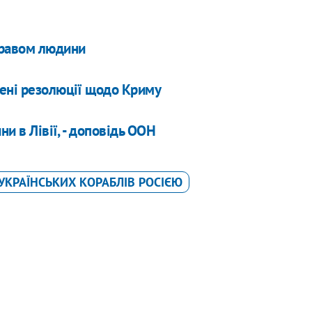
правом людини
лені резолюції щодо Криму
ни в Лівії, - доповідь ООН
УКРАЇНСЬКИХ КОРАБЛІВ РОСІЄЮ