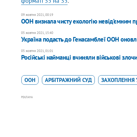
форматі 35 на 35
.
09 жовтня 2021, 00:19
ООН визнала чисту екологію невід’ємним 
05 жовтня 2021, 15:40
Україна подасть до Генасамблеї ООН онов
05 жовтня 2021, 01:01
Російські найманці вчиняли військові злочи
ООН
АРБІТРАЖНИЙ СУД
ЗАХОПЛЕННЯ 
РЕКЛАМА