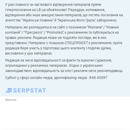
У разі повного чи часткового відтворення матеріалів пряме
гіперпосилання на LB.ua обов'язкове! Передрук, копіювання,
відтворення або інше використання матеріалів, що містять посилання на
агентство "Українськi Новини" й "Українська Фото Група", заборонено.
Матеріали, які розміщуються на сайті з позначкою "Реклама" / "Новини
компаній" / "Пресреліз" / "Promoted", є рекламними та публікуються на
правах реклами. Редакція може не поділяти погляди, які в них
представлені. Матеріали з плашкою СПЕЦПРОЄКТ є рекламними, проте
редакція бере участь у підготовці цього контенту і поділяє думки,
висловлені у цих матеріалах.
Редакція не несе відповідальності за факти та оціночні судження,
оприлюднені у рекламних матеріалах. Згідно з українським
законодавством, відповідальність за зміст реклами несе рекламодавець.
Cуб'єкт у сфері онлайн-медіа; ідентифікатор медіа - R40-05097
РЕКЛАМА