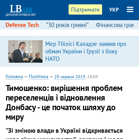
Підтримати
УКР
Defense Tech
“30 років гривні”
Фінансова грамо
Мер Тбілісі Каладзе заявив про
обман України і Грузії з боку
НАТО
Головна
—
Політика
—
20 червня 2019
, 18:09
Тимошенко: вирішення проблем
переселенців і відновлення
Донбасу - це початок шляху до
миру
"Зі зміною влади в Україні відкривається