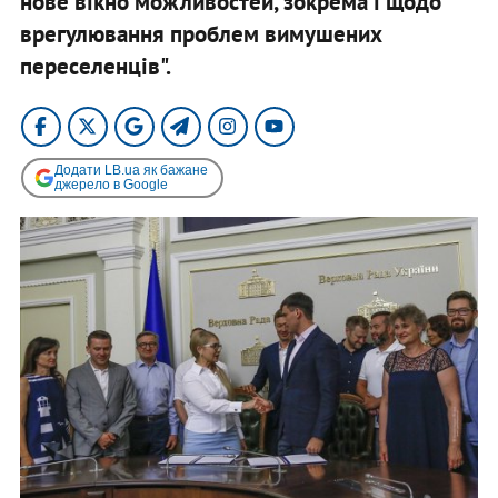
нове вікно можливостей, зокрема і щодо
врегулювання проблем вимушених
переселенців".
Додати LB.ua як бажане
джерело в Google