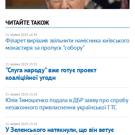
ЧИТАЙТЕ ТАКОЖ
21 червня 2019, 16:34
Філарет вирішив звільнити намісника київського
монастиря за пропуск "собору"
21 червня 2019, 15:32
"Слуга народу" вже готує проект
коаліційної угоди
21 червня 2019, 15:19
Юлія Тимошенко подала в ДБР заяву про спробу
незаконного привласнення української ГТС
21 червня 2019, 15:10
У Зеленського натякнули, що він ветує