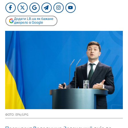
Додати LB.ua як бажане
джерело в Google
ФОТО: EPA/UPG