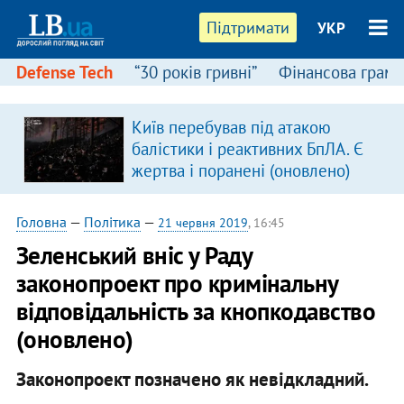
Підтримати
УКР
Defense Tech
“30 років гривні”
Фінансова грамо
Київ перебував під атакою
балістики і реактивних БпЛА. Є
жертва і поранені (оновлено)
Головна
—
Політика
—
21 червня 2019
, 16:45
Зеленський вніс у Раду
законопроект про кримінальну
відповідальність за кнопкодавство
(оновлено)
Законопроект позначено як невідкладний.