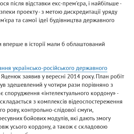
ся після відставки екс-прем'єра, і найбільше -
зпеки проекту - з метою дискредитації уряду
м'єра та самої ідеї будівництва державного
и вперше в історії мали б облаштований
ання українсько-російського державного
Яценюк заявив у вересні 2014 року. План робіт
був здешевлений у чотири рази порівняно з
є спорудження «інтелектуального кордону» -
складається з комплексів відеоспостереження
о рову, контрольно-слідової смуги,
есувних бойових модулів, які дають змогу
овж усього кордону, а також є складовою