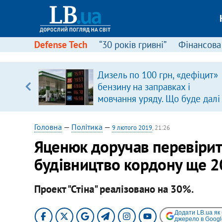
Defense Tech
“30 років гривні”
Фінансова
вив про
Дизель по 100 грн, «дефіцит»
боку
бензину на заправках і
мовчання уряду. Що буде далі
цінами на пальне?
Головна
—
Політика
—
9 лютого 2019
, 21:26
Яценюк доручав перевірит
будівництво кордону ще 20
Проект "Стіна" реалізовано на 30%.
Додати LB.ua як
джерело в Googl