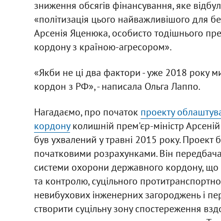
зниження обсягів фінансування, яке відбуло
«політизація цього найважливішого для бе
Арсенія Яценюка, особисто тодішнього пре
кордону з країною-агресором».
«Якби не ці два фактори - уже 2018 року м
кордон з РФ», - написала Ольга Лаппо.
Нагадаємо, про початок
проекту облаштув
кордону
колишній прем'єр-міністр Арсеній 
був ухвалений у травні 2015 року. Проект 
початковими розрахунками. Він передбача
системи охорони державного кордону, що 
та контролю, суцільного протитранспортног
невибухових інженерних загороджень і пер
створити суцільну зону спостереження взд