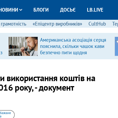
НОВИНИ
БЛОГИ
ДОСЬЄ
LB.LIVE
 грамотність
«Епіцентр виробників»
CultHub
Те
Американська асоціація серця
пояснила, скільки чашок кави
 з
безпечно пити щодня
и використання коштів на
16 року, - документ
 бажане
e