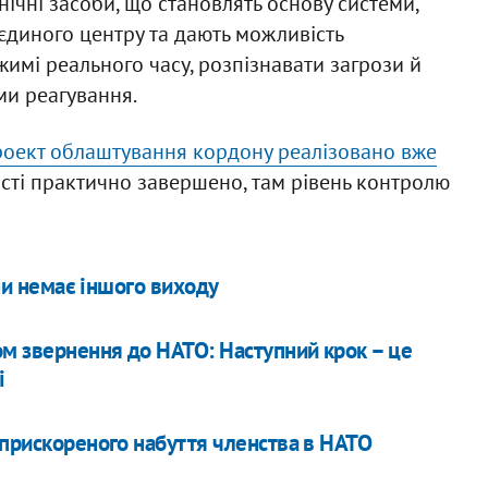
ічні засоби, що становлять основу системи,
 єдиного центру та дають можливість
жимі реального часу, розпізнавати загрози й
ми реагування.
роект облаштування кордону реалізовано вже
ласті практично завершено, там рівень контролю
їни немає іншого виходу
м звернення до НАТО: Наступний крок – це
і
 прискореного набуття членства в НАТО