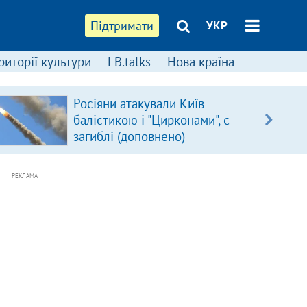
Підтримати
УКР
риторії культури
LB.talks
Нова країна
Росіяни атакували Київ
балістикою і "Цирконами", є
загиблі (доповнено)
РЕКЛАМА