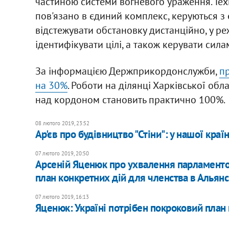
частиною системи вогневого ураження. Техн
пов'язано в єдиний комплекс, керуються з
відстежувати обстановку дистанційно, у ре
ідентифікувати цілі, а також керувати сила
За інформацією Держприкордонслужби,
п
на 30%
. Роботи на ділянці Харківської об
над кордоном становить практично 100%.
08 лютого 2019, 23:52
Ар'єв про будівництво "Стіни": у нашої кра
07 лютого 2019, 20:50
Арсеній Яценюк про ухвалення парламенто
план конкретних дій для членства в Альянс
07 лютого 2019, 16:13
Яценюк: Україні потрібен покроковий план