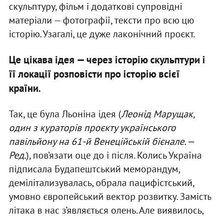
скульптуру, фільм і додаткові супровідні
матеріали — фотографії, тексти про всю цю
історію. Узагалі, це дуже лаконічний проєкт.
Це цікава ідея — через історію скульптури і
її локації розповісти про історію всієї
країни.
Так, це була Льоніна ідея (
Леонід Марущак,
один з кураторів проєкту українського
павільйону на 61-й Венеційській бієнале. —
Ред.
), пов’язати оце до і після. Колись Україна
підписала Будапештський меморандум,
демілітализувалась, обрала пацифістський,
умовно європейський вектор розвитку. Замість
літака в нас з’являється олень. Але виявилось,