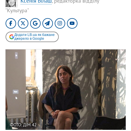
Ксенія Білаш
, редакторка відділу
"Культура"
Додати LB.ua як бажане
джерело в Google
ФОТО: ДІМ 42