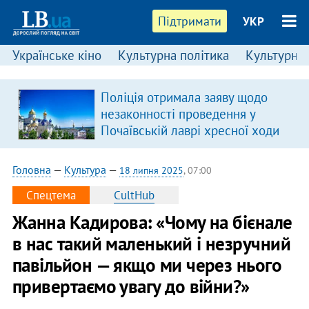
Підтримати
УКР
Українське кіно
Культурна політика
Культурні і
:
Поліція отримала заяву щодо
незаконності проведення у
Почаївській лаврі хресної ходи
Головна
—
Культура
—
18 липня 2025
, 07:00
Спецтема
CultHub
Жанна Кадирова: «Чому на бієнале
в нас такий маленький і незручний
павільйон — якщо ми через нього
привертаємо увагу до війни?»