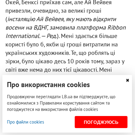
Окей, Бенксі приїхав сам, але Ай Вейвея
привезли, очевидно, за великі гроші
(
інсталяцію Ай Вейвея, яку мають відкрити
восени на ВДНГ, замовила платформа Ribbon
International. — Ред.
). Мені здається більше
користі було б, якби ці гроші витратили на
українських художників. Те, що роблять ці
зірки, було цікаво десь 10 років тому, зараз у
світі вже нема до них тієї цікавості. Мені
особисто теж не дуже цікаве їхнє мистецтво,
Про використання cookies
те, що вони роблять зараз. Звісно, це має
якийсь вау-ефект для широкої спільноти і,
Продовжуючи переглядати LB.ua ви підтверджуєте, що
можливо, матиме якийсь позитивний ефект
ознайомилися з Правилами користування сайтом та
погоджуєтеся на використання файлів cookies
серед непрофесійного середовища — типу, ну
якщо вже Ай Вейвей приїхав, значить, усе
Про файли cookies
ПОГОДЖУЮСЬ
добре. Але це точно не має ніякого впливу на