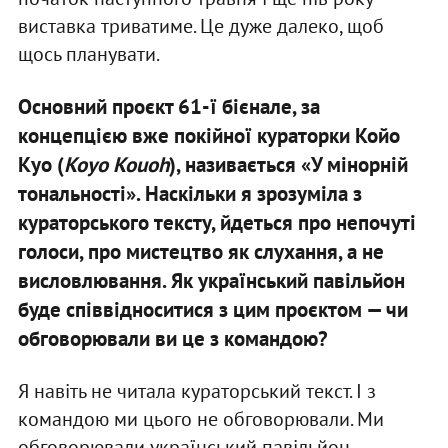
виставка триватиме. Це дуже далеко, щоб
щось планувати.
Основний проєкт 61-ї бієнале, за
концепцією вже покійної кураторки Койо
Куо (
Koyo Kouoh
), називається «У мінорній
тональності». Наскільки я зрозуміла з
кураторського тексту, йдеться про непочуті
голоси, про мистецтво як слухання, а не
висловлювання. Як український павільйон
буде співвідноситися з цим проєктом — чи
обговорювали ви це з командою?
Я навіть не читала кураторський текст. І з
командою ми цього не обговорювали. Ми
обговорювали український павільйон.