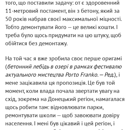
того, що поставили задачу: от є здоровенний
11-метровий постамент, він з бетону, який за
50 років набрав своєї максимальної міцності.
Тобто демонтувати його — це великі кошти. І
треба було щось придумати на цю штуку, щоб
обійтися без демонтажу.
На той час я вже зробила своє перше оригамі
(
бетонний лебідь в озері в рамках фестивалю
актуального мистецтва Porto Franko. — Ред.
), і
мене зацікавила ця пропозиція. Це був той
момент, коли влада почала звертати увагу на
схід, зокрема на Донецький регіон, намагалася
щось робити там: відновлювати парки,
ремонтувати школи — щоб завоювати довіру
населення. І мені був цікавий і цей регіон, і