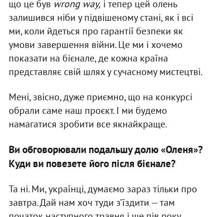
що це був
wrong way
,
і тепер цей олень
залишився ніби у підвішеному стані, як і всі
ми, коли йдеться про гарантії безпеки як
умови завершення війни. Це ми і хочемо
показати на бієнале, де кожна країна
представляє свій шлях у сучасному мистецтві.
Мені, звісно, дуже приємно, що на конкурсі
обрали саме наш проєкт. І ми будемо
намагатися зробити все якнайкраще.
Ви обговорювали подальшу долю «Оленя»?
Куди ви повезете його після бієнале?
Та ні. Ми, українці, думаємо зараз тільки про
завтра. Дай нам хоч туди з’їздити — там
початок наступного травня і ще пів року