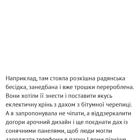
Наприклад, там стояла розкішна радянська
бесідка, занедбана і вже трошки перероблена.
Вони хотіли її знести і поставити якусь
еклектичну хрінь з дахом з бітумної черепиці.
А я запропонувала не чіпати, а віддзеркалити
догори арочний дизайн і ще поєднати дах із
сонячними панелями, щоб люди могли
заряджати телефони в парку. І вони пізніше