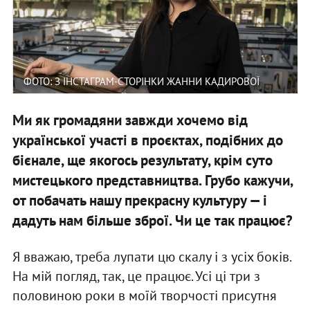
ФОТО: З ІНСТАГРАМ-СТОРІНКИ ЖАННИ КАДИРОВОЇ
Ми як громадяни завжди хочемо від
української участі в проєктах, подібних до
бієнале, ще якогось результату, крім суто
мистецького представництва. Грубо кажучи,
от побачать нашу прекрасну культуру — і
дадуть нам більше зброї. Чи це так працює?
Я вважаю, треба лупати цю скалу і з усіх боків.
На мій погляд, так, це працює. Усі ці три з
половиною роки в моїй творчості присутня