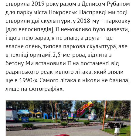
створила 2019 року разом з Денисом Рубаном
для парку міста Покровськ. Насправді ми тоді
створили дві скульптури, у 2018-му — парковку
[для велосипедів], її неможливо було вивезти,
і що з нею зараз, я не знаю; а друга — це
власне олень, типова паркова скульптура, але
в техніці оригамі. 2,5-метрова, відлита з
бетону. Ми встановили її на постаменті від
радянського реактивного літака, який зняли
ще в 1990-х. Самого літака я ніколи не бачила,
лише на фотографіях.