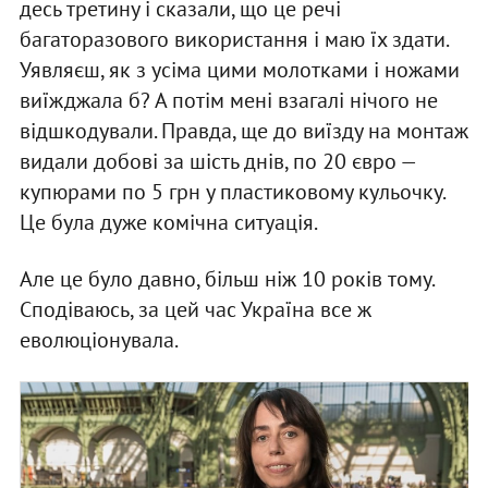
десь третину і сказали, що це речі
багаторазового використання і маю їх здати.
Уявляєш, як з усіма цими молотками і ножами
виїжджала б? А потім мені взагалі нічого не
відшкодували. Правда, ще до виїзду на монтаж
видали добові за шість днів, по 20 євро —
купюрами по 5 грн у пластиковому кульочку.
Це була дуже комічна ситуація.
Але це було давно, більш ніж 10 років тому.
Сподіваюсь, за цей час Україна все ж
еволюціонувала.