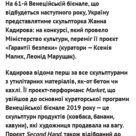
На 61-й Венеційській бієнале, що
відбудеться наступного року, Україну
представлятиме скульпторка Жанна
Кадирова: на конкурсі, який провело
Міністерство культури, переміг її проєкт
«Гарантії безпеки» (куратори — Ксенія
Малих, Леонід Марущак).
Кадирова відома перш за все скульптурами
з утилітарних матеріалів, як-от бетон чи
кахлі. Її проєкт-перформанс
Market
, що
увійшов до основної кураторської програми
Венеційської бієнале 2019 року — це
скульптури продуктів (ковбаса, банани,
кавуни), які художниця продавала на вагу.
Проєкт
Second Hand
, також відібраний до