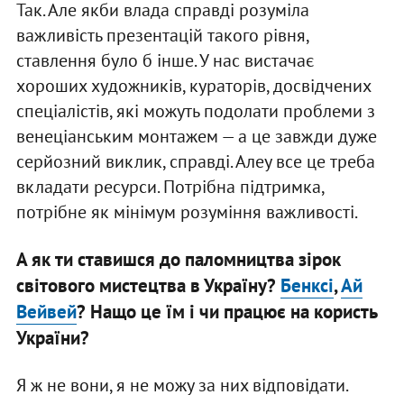
Так. Але якби влада справді розуміла
важливість презентацій такого рівня,
ставлення було б інше. У нас вистачає
хороших художників, кураторів, досвідчених
спеціалістів, які можуть подолати проблеми з
венеціанським монтажем — а це завжди дуже
серйозний виклик, справді. Алеу все це треба
вкладати ресурси. Потрібна підтримка,
потрібне як мінімум розуміння важливості.
А як ти ставишся до паломництва зірок
світового мистецтва в Україну?
Бенксі
,
Ай
Вейвей
? Нащо це їм і чи працює на користь
України?
Я ж не вони, я не можу за них відповідати.