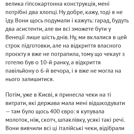
велика гіпсокартонна конструкція, мені
потрібні два хлопці. Ну добре, кажу, тоді я не
їду. Вони щось подумали і кажуть: гарад, будуть
два асистенти, але ви всі зможете бути у
Венеції лише шість днів. Ну, ми вклалися в цей
строк підготовки, але на відкриття власного
проєкту я вже не потрапила, тому що чекаут з
готелю був о 10-й ранку, а відкриття
павільйону о 6-й вечора, і я вже не могла на
нього залишитися.
Потім, уже в Києві, я принесла чеки на ті
витрати, які держава мала мені відшкодувати
— там було щось 400 євро: я купувала
молоток, ніж, скотч, шпаклівку, усякі такі речі.
Вони вивчили всі ці італійські чеки, відібрали