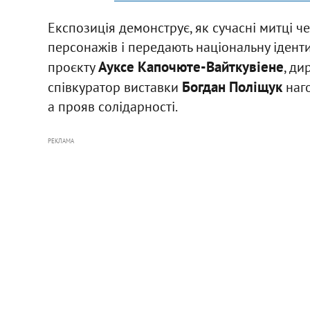
Експозиція демонструє, як сучасні митці ч
персонажів і передають національну іденти
Ауксе Капочюте-Вайткувіене
проєкту
, д
Богдан Поліщук
співкуратор виставки
наго
а прояв солідарності.
РЕКЛАМА