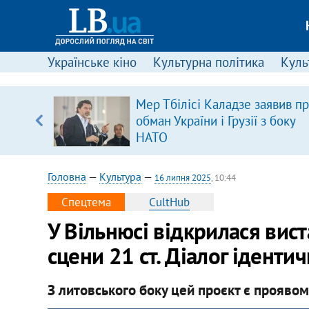
Українське кіно
Культурна політика
Культ
ою
Мер Тбілісі Каладзе заявив п
пЛА. Є
обман України і Грузії з боку
лено)
НАТО
Головна
—
Культура
—
16 липня 2025
, 10:44
Спецтема
CultHub
У Вільнюсі відкрилася вис
сцени 21 ст. Діалог іденти
З литовського боку цей проєкт є проявом