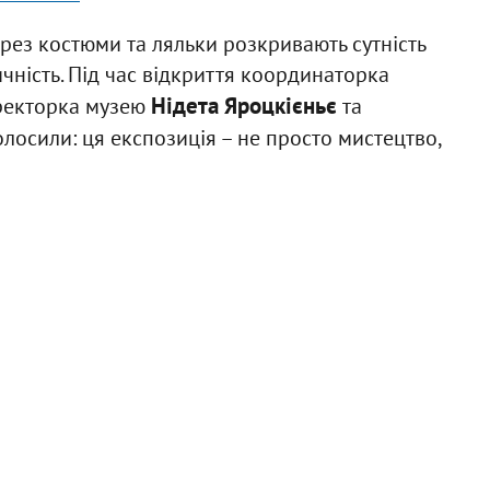
ерез костюми та ляльки розкривають сутність
чність. Під час відкриття координаторка
Нідета Яроцкієньє
иректорка музею
та
лосили: ця експозиція – не просто мистецтво,