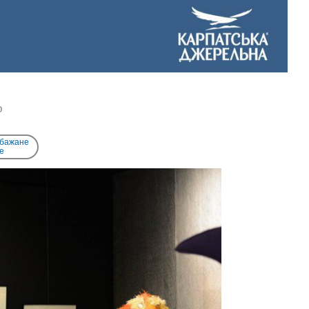
b
 бажане
e