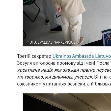
ФОТО: EVALDAS NARKEVIČIUS
Третій секретар
Ukrainos Ambasada Lietuvoj
Зозуля виголосив промову від імені Посла
креативна нація, яка завжди прагне переве
ми творимо, ми дивимось уперед».
Він наг
союзником у питаннях безпеки, а й близьки