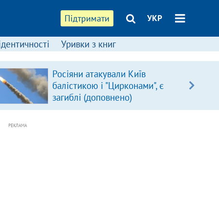
Підтримати
УКР
ідентичності
Уривки з книг
Росіяни атакували Київ
балістикою і "Цирконами", є
загиблі (доповнено)
РЕКЛАМА