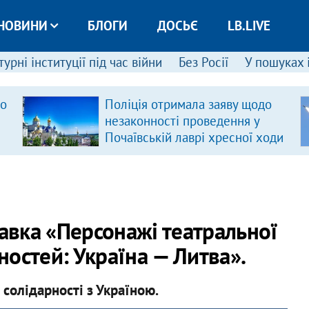
НОВИНИ
БЛОГИ
ДОСЬЄ
LB.LIVE
урні інституції під час війни
Без Росії
У пошуках 
ро
Поліція отримала заяву щодо
незаконності проведення у
Почаївській лаврі хресної ходи
тавка «Персонажі театральної
чностей: Україна — Литва».
 солідарності з Україною.