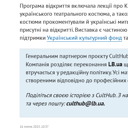
Програма відкриття включала лекції про Ки
українського театрального костюма, а також
костюми прокоментували й українські митці
присутні на відкритті. Виставка є частиною
підтримки
Український культурний фонд
т
Генеральним партнером проєкту CultHu
LB.ua
Компанія розділяє переконання
що
втручається у редакційну політику. Усі 
створеними відповідно до професійних 
Поділіться своєю історією з CultHub. З 
culthub@lb.ua
.
та через пошту:
16 липня 2025, 10:37