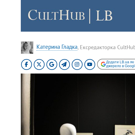
Катерина Гладка
, Ексредакторка CultHu
Додати LB.ua як
джерело в Googl