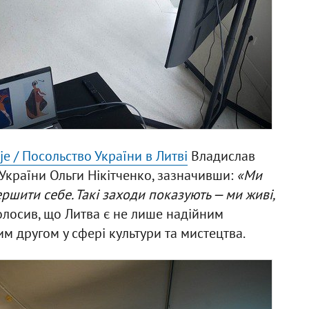
e / Посольство України в Литві
Владислав
 України Ольги Нікітченко, зазначивши:
«Ми
ршити себе. Такі заходи показують — ми живі,
олосив, що Литва є не лише надійним
м другом у сфері культури та мистецтва.