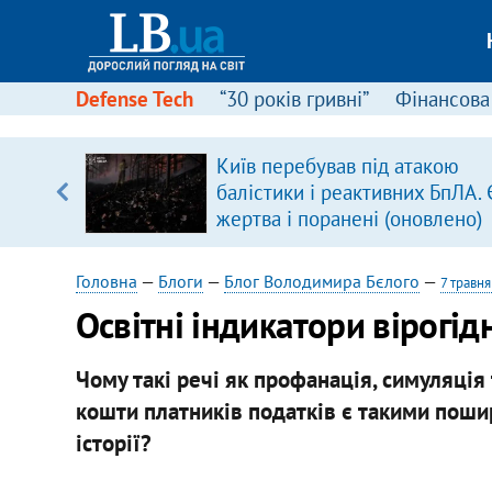
Defense Tech
“30 років гривні”
Фінансова
щодо
Київ перебував під атакою
 у
балістики і реактивних БпЛА. 
ої ходи
жертва і поранені (оновлено)
Головна
—
Блоги
—
Блог Володимира Бєлого
—
7 травн
Освітні індикатори вірогід
Чому такі речі як профанація, симуляція 
кошти платників податків є такими поши
історії?