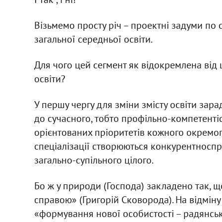
Візьмемо просту річ – проектні задуми по 
загальної середньої освіти.
Для чого цей сегмент як відокремлена від ш
освіти?
У першу чергу для зміни змісту освіти зар
до сучасного, тобто профільно-компетенті
орієнтованих пріоритетів кожного окремог
спеціалізації створюються конкурентноспр
загально-супільного цілого.
Бо ж у природи (Господа) закладено так, 
справою» (Григорій Сковорода). На відмін
«формування нової особистості – радянськ