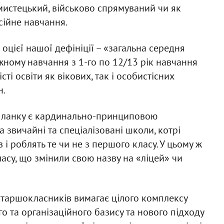
мистецький, військово спрямуваний чи як
сійне навчання.
оцієї нашої дефініції – «загальна середня
жному навчання з 1-го по 12/13 рік навчання
і освіти як вікових, так і особистісних
н.
у ланку є кардинально-принциповою
а звичайні та спеціалізовані школи, котрі
і роблять те чи не з першого класу. У цьому ж
ласу, що змінили свою назву на «ліцей» чи
старшокласників вимагає цілого комплексу
го та організаційного базису та нового підходу