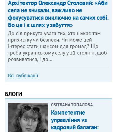
Архітектор Олександр Столовий: «Аби
села не зникали, важливо не
фокусуватися виключно на самих собі.
Бо це і є шлях у забуття»
До сіл прикута увага тих, хто шукає там
прихистку чи безпеки. Чи може цей
інтерес стати шансом для громад? Що
треба українському селу у 21 столітті, щоб
розвиватися, і до…
Всі публікації
БЛОГИ
СВІТЛАНА ТОПАЛОВА
Компетентне
управління vs
кадровий балаган: