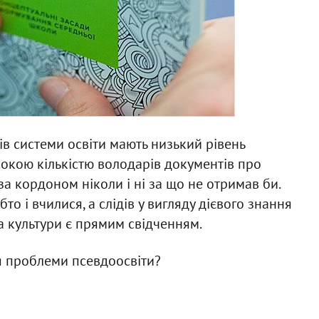
ів системи освіти мають низький рівень
сокою кількістю володарів документів про
о за кордоном ніколи і ні за що не отримав би.
то і вчилися, а слідів у вигляду дієвого знання
та культури є прямим свідченням.
я проблеми псевдоосвіти?