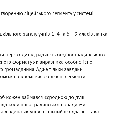
створенню ліцейського сегменту у системі
кільного загалу учнів 1- 4 та 5 – 9 класів ланка
ади переходу від радянського/пострадянського
сного формату як виразника особистісно
о громадянина. Адже тільки завдяки
оможні окремі високоякісні сегменти
щоб кожен займався «сродною до душі
у від колишньої радянської парадигми
а людина як універсальний «солдат». І така