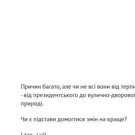
Причин багато, але чи не всі вони від терп
- від президентського до вулично-дворово
природі.
Чи є підстави домогтися змін на краще?
І так , і ні!