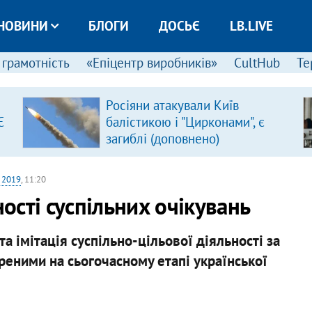
НОВИНИ
БЛОГИ
ДОСЬЄ
LB.LIVE
 грамотність
«Епіцентр виробників»
CultHub
Те
Росіяни атакували Київ
Є
балістикою і "Цирконами", є
загиблі (доповнено)
я 2019
, 11:20
ності суспільних очікувань
та імітація суспільно-цільової діяльності за
реними на сьогочасному етапі української