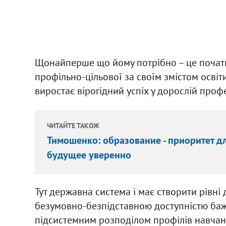
Щонайперше що йому потрібно – це почати 
профільно-цільової за своїм змістом освіти
виростає вірогідний успіх у дорослій проф
ЧИТАЙТЕ ТАКОЖ
Тимошенко: образование - приоритет дл
будущее уверенно
Тут державна система і має створити рівні 
безумовно-безпідставною доступністю баж
підсистемним розподілом профілів навчан