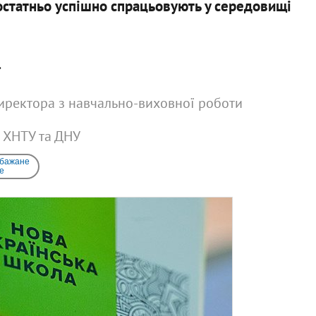
остатньо успішно спрацьовують у середовищі
.
директора з навчально-виховної роботи
 ХНТУ та ДНУ
 бажане
e