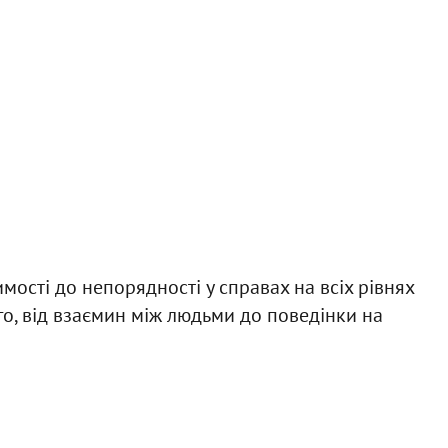
имості до непорядності у справах на всіх рівнях
го, від взаємин між людьми до поведінки на