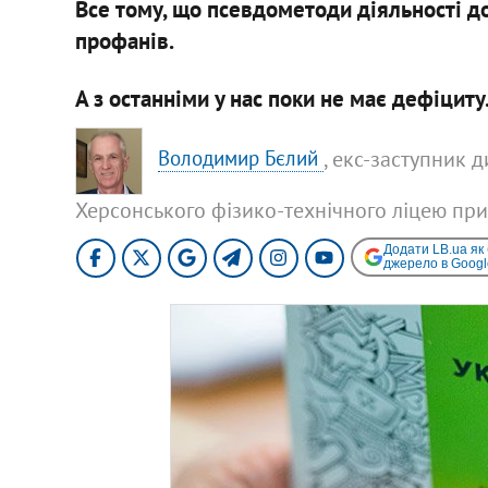
Все тому, що псевдометоди діяльності д
профанів.
А з останніми у нас поки не має дефіциту
, екс-заступник 
Володимир Бєлий
Херсонського фізико-технічного ліцею при
Додати LB.ua як
джерело в Googl