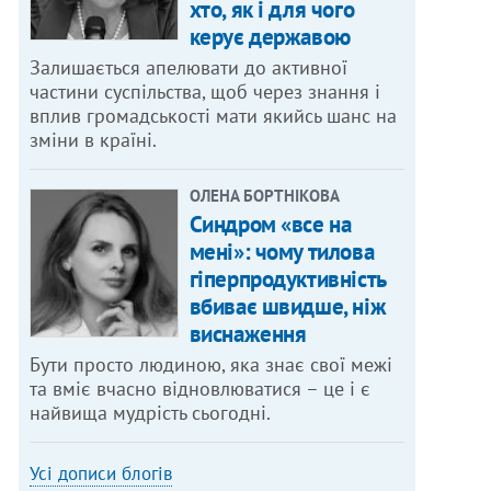
хто, як і для чого
керує державою
Залишається апелювати до активної
частини суспільства, щоб через знання і
вплив громадськості мати якийсь шанс на
зміни в країні.
ОЛЕНА БОРТНІКОВА
Синдром «все на
мені»: чому тилова
гіперпродуктивність
вбиває швидше, ніж
виснаження
Бути просто людиною, яка знає свої межі
та вміє вчасно відновлюватися – це і є
найвища мудрість сьогодні.
Усі дописи блогів