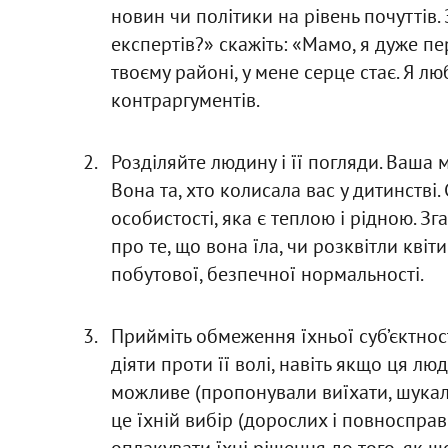
новин чи політики на рівень почуттів.
експертів?» скажіть: «Мамо, я дуже пе
твоєму районі, у мене серце стає. Я л
контраргументів.
Розділяйте людину і її погляди. Ваша 
Вона та, хто колисала вас у дитинстві
особистості, яка є теплою і рідною. Зг
про те, що вона їла, чи розквітли квіти
побутової, безпечної нормальності.
Прийміть обмеження їхньої суб’єктнос
діяти проти її волі, навіть якщо ця л
можливе (пропонували виїхати, шукали
це їхній вибір (дорослих і повноспра
оплакувати їхні рішення до того, як щ