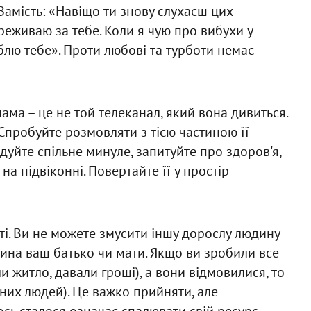
 Замість: «Навіщо ти знову слухаєш цих
реживаю за тебе. Коли я чую про вибухи у
юблю тебе». Проти любові та турботи немає
мама – це не той телеканал, який вона дивиться.
. Спробуйте розмовляти з тією частиною її
адуйте спільне минуле, запитуйте про здоров'я,
 на підвіконні. Повертайте її у простір
ті. Ви не можете змусити іншу дорослу людину
юдина ваш батько чи мати. Якщо ви зробили все
 житло, давали гроші), а вони відмовилися, то
вних людей). Це важко прийняти, але
ось сталося означає спалювати свій ресурс