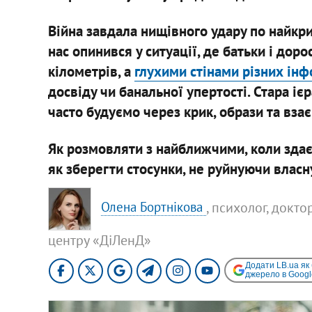
Війна завдала нищівного удару по найкри
нас опинився у ситуації, де батьки і доро
кілометрів, а
глухими стінами різних ін
досвіду чи банальної упертості. Стара іє
часто будуємо через крик, образи та вза
Як розмовляти з найближчими, коли здає
як зберегти стосунки, не руйнуючи власн
, психолог, докт
Олена Бортнікова
центру «ДіЛенД»
Додати LB.ua як
джерело в Googl