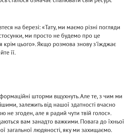
теся на березі: «Тату, ми маємо різні погляди
 стосунки, ми просто не будемо про це
я крім цього». Якщо розмова знову з'їжджає
те її.
нформаційні шторми вщухнуть. Але те, з чим ми
нішими, залежить від нашої здатності вчасно
ю не згоден, але я радий чути твій голос».
здаються вам занадто важкими. Повага до їхньої
шої загальної людяності, яку ми захищаємо.