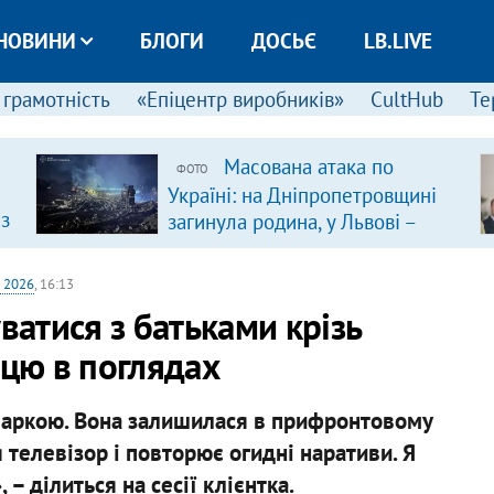
НОВИНИ
БЛОГИ
ДОСЬЄ
LB.LIVE
 грамотність
«Епіцентр виробників»
CultHub
Те
Масована атака по
ФОТО
Україні: на Дніпропетровщині
 з
загинула родина, у Львові –
удар по багатоповерхівках
(доповнюється)
 2026
, 16:13
ватися з батьками крізь
ицю в поглядах
варкою. Вона залишилася в прифронтовому
 телевізор і повторює огидні наративи. Я
– ділиться на сесії клієнтка.