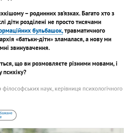
хкішому – родинних зв’язках. Багато хто з
слі діти розділені не просто тисячами
формаційних бульбашок,
травматичного
рархія «батьки-діти» зламалася, а нову ми
ємні звинувачення.
ться, що ви розмовляєте різними мовами, і
у психіку?
ор філософських наук, керівниця психологічного
 бажане
e