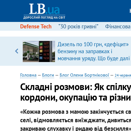
Defense Tech
“30 років гривні”
Фінансова
щодо
Дизель по 100 грн, «дефіцит»
 у
бензину на заправках і
ої ходи
мовчання уряду. Що буде далі
цінами на пальне?
Головна
—
Блоги
—
Блог Олени Бортнікової
—
24 червня
Складні розмови: Як спілку
кордони, окупацію та різн
«Кожна розмова з мамою закінчується с
селі, відмовляється виїжджати, дивиться
закриваю слухавку і ридаю від безсилля», 