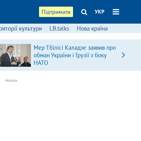
Підтримати
УКР
риторії культури
LB.talks
Нова країна
Мер Тбілісі Каладзе заявив про
обман України і Грузії з боку
НАТО
РЕКЛАМА