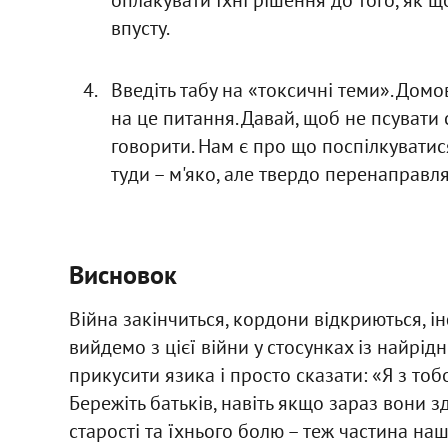
впусту.
Введіть табу на «токсичні теми». Домов
на це питання. Давай, щоб не псувати
говорити. Нам є про що поспілкуватис
туди – м'яко, але твердо перенаправляй
Висновок
Війна закінчиться, кордони відкриються, і
вийдемо з цієї війни у стосунках із найрід
прикусити язика і просто сказати: «Я з тобо
Бережіть батьків, навіть якщо зараз вони 
старості та їхнього болю – теж частина на