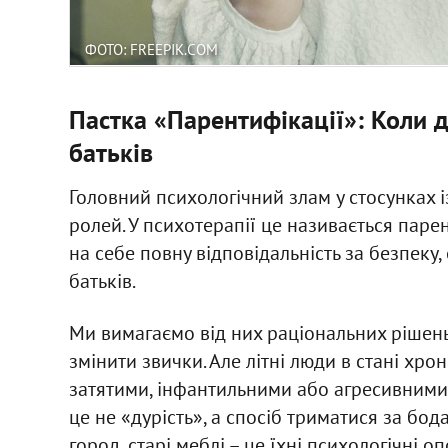
ФОТО: FREEPIK.COM
Пастка «Парентифікації»: Коли д
батьків
Головний психологічний злам у стосунках і
ролей. У психотерапії це називається паре
на себе повну відповідальність за безпеку, 
батьків.
Ми вимагаємо від них раціональних рішень
змінити звички. Але літні люди в стані хро
затятими, інфантильними або агресивними.
це не «дурість», а спосіб триматися за бод
город, старі меблі – це їхні психологічні 