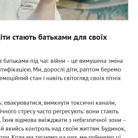
іти стають батьками для своїх
з батьками під час війни – це вимушена зміна
нтифікацією. Ми, дорослі діти, раптом беремо
емоційний стан і навіть світогляд своїх літніх
: евакуюватися, вимкнути токсичні канали,
нічного стресу часто регресують: вони стають
 Їхня відмова виїжджати з небезпечної зони –
ай якийсь контроль над своїм життям. Будинок,
опори. Коли ми тиснемо на них, ми руйнуємо ці