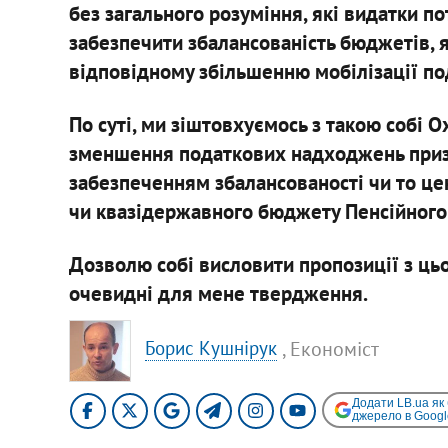
без загального розуміння, які видатки по
забезпечити збалансованість бюджетів, 
відповідному збільшенню мобілізації п
По суті, ми зіштовхуємось з такою собі О
зменшення податкових надходжень призв
забезпеченням збалансованості чи то це
чи квазідержавного бюджету Пенсійного
Дозволю собі висловити пропозиції з ць
очевидні для мене твердження.
, Економіст
Борис Кушнірук
Додати LB.ua як
джерело в Googl