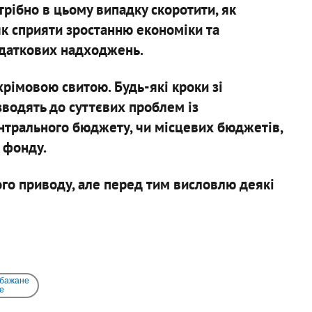
трібно в цьому випадку скоротити, як
як сприяти зростанню економіки та
одаткових надходжень.
хрімовою свитою. Будь-які кроки зі
одять до суттєвих проблем із
нтрального бюджету, чи місцевих бюджетів,
 фонду.
ого приводу, але перед тим висловлю деякі
 бажане
e