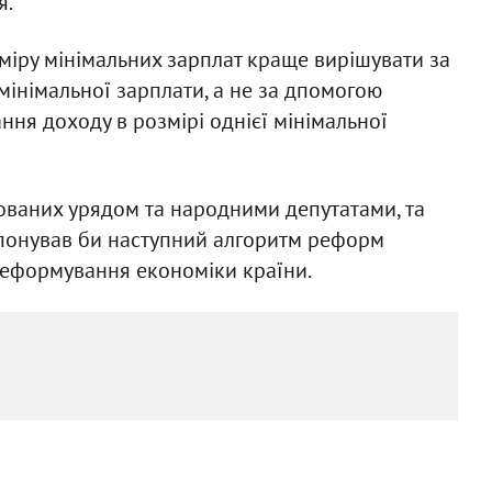
я.
міру мінімальних зарплат краще вирішувати за
інімальної зарплати, а не за дпомогою
ння доходу в розмірі однієї мінімальної
нованих урядом та народними депутатами, та
понував би наступний алгоритм реформ
 реформування економіки країни.