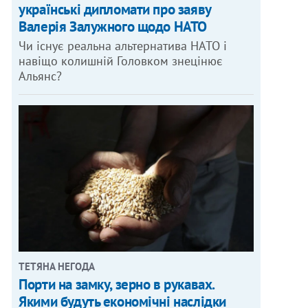
українські дипломати про заяву
Валерія Залужного щодо НАТО
Чи існує реальна альтернатива НАТО і
навіщо колишній Головком знецінює
Альянс?
ТЕТЯНА НЕГОДА
Порти на замку, зерно в рукавах.
Якими будуть економічні наслідки