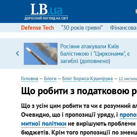
Defense Tech
“30 років гривні”
Фінансова
Росіяни атакували Київ
уп
балістикою і "Цирконами", є
загиблі (доповнено)
ку
Головна
—
Блоги
—
Блог Бориса Кушнірука
—
12 листоп
Що робити з податковою 
Що з усім цим робити та чи є розумний 
Очевидно, що і пропозиції уряду, і
пропоз
митної політики
не вирішують проблеми 
бюджетів. Крім того пропозиції по зме