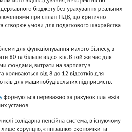
змом його відшкодування, некоректністю
 державного бюджету без урахування реальних
ключеннями при сплаті ПДВ, що критично
 та створює умови для податкового шахрайства
блеми для функціонування малого бізнесу, в
ти 80 та більше відсотків. В той же час для
ми фондами, витрати на зарплату з
а коливаються від 8 до 12 відсотків для
дсотків для машинобудівельних підприємств.
у
формуються переважно за рахунок платежів
их установ.
 числі солідарна пенсійна система, в існуючому
 лише корупцію, «тінізацію» економіки та