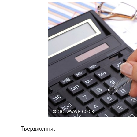
ФОТО: WWW.E-GO.GR
Твердження: