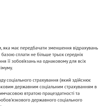
и, яка має передбачати зменшення відрахувань
(з базою сплати не більше трьох середніх
ння її зобов’язань на однаковому для всіх
імуму.
нду соціального страхування (який здійснює
язковим державним соціальним страхуванням в
з тимчасовою втратою працездатності та
обов'язкового державного соціального