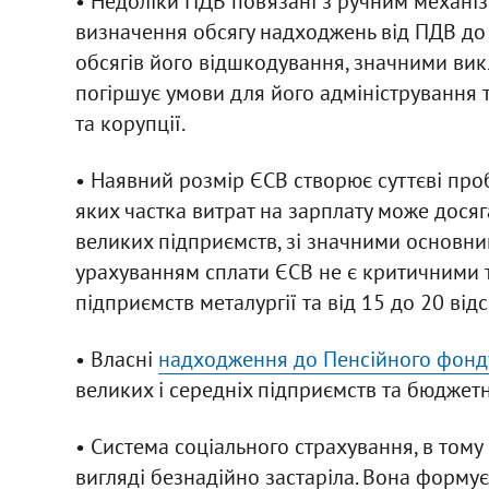
• Недоліки ПДВ пов’язані з ручним механі
визначення обсягу надходжень від ПДВ до
обсягів його відшкодування, значними ви
погіршує умови для його адміністрування
та корупції.
• Наявний розмір ЄСВ створює суттєві про
яких частка витрат на зарплату може досяга
великих підприємств, зі значними основни
урахуванням сплати ЄСВ не є критичними т
підприємств металургії та від 15 до 20 ві
• Власні
надходження до Пенсійного фонд
великих і середніх підприємств та бюджетн
• Система соціального страхування, в тому
вигляді безнадійно застаріла. Вона формує