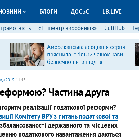
НОВИНИ
БЛОГИ
ДОСЬЄ
LB.LIVE
 грамотність
«Епіцентр виробників»
CultHub
Те
Американська асоціація серця
пояснила, скільки чашок кави
безпечно пити щодня
ада 2015
, 11:43
реформою? Частина друга
алгоритм реалізації податкової реформи?
иції Комітету ВРУ з питань податкової та
збалансованості державного та місцевих
ншенню податкового навантаження даються