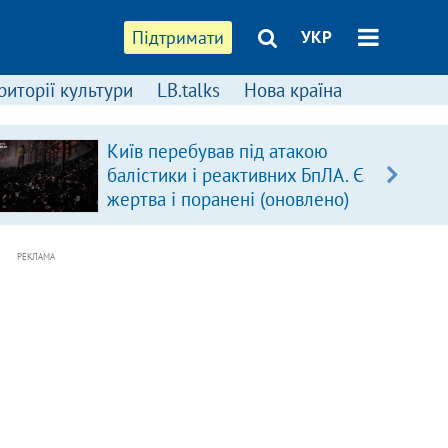
Підтримати
УКР
риторії культури
LB.talks
Нова країна
Київ перебував під атакою
балістики і реактивних БпЛА. Є
жертва і поранені (оновлено)
РЕКЛАМА