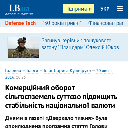
Підтримати
УКР
Defense Tech
“30 років гривні”
Фінансова грамо
Загинув керівник пошукового
загону "Плацдарм" Олексій Юков
Головна
—
Блоги
—
Блог Бориса Кушнірука
—
20 липня
2016
, 10:25
Комерційний оборот
сільгоспземель суттєво підвищить
стабільність національної валюти
Днями в газеті «Дзеркало тижня» була
оприлюднена програмна стаття Голови