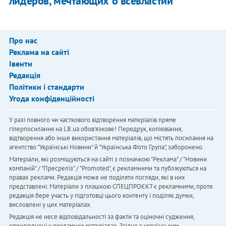
лидеров, мечтающих о всевластии
Про нас
Реклама на сайті
Івенти
Редакція
Політики і стандарти
Угода конфіденційності
У разі повного чи часткового відтворення матеріалів пряме
гіперпосилання на LB.ua обов'язкове! Передрук, копіювання,
відтворення або інше використання матеріалів, що містять посилання на
агентство "Українськi Новини" й "Українська Фото Група", заборонено.
Матеріали, які розміщуються на сайті з позначкою "Реклама" / "Новини
компаній" / "Пресреліз" / "Promoted", є рекламними та публікуються на
правах реклами. Редакція може не поділяти погляди, які в них
представлені. Матеріали з плашкою СПЕЦПРОЄКТ є рекламними, проте
редакція бере участь у підготовці цього контенту і поділяє думки,
висловлені у цих матеріалах.
Редакція не несе відповідальності за факти та оціночні судження,
оприлюднені у рекламних матеріалах. Згідно з українським