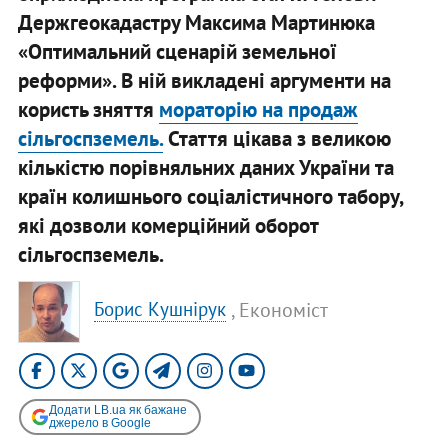
Держгеокадастру Максима Мартинюка
«Оптимальний сценарій земельної
реформи». В ній викладені аргументи на
користь зняття
мораторію на продаж
сільгоспземель.
Стаття цікава з великою
кількістю порівняльних даних України та
країн колишнього соціалістичного табору,
які дозволи комерційний оборот
сільгоспземель.
, Економіст
Борис Кушнірук
Додати LB.ua як бажане
джерело в Google