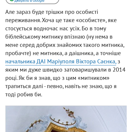
джерело в Google
Але зараз буде трішки про особисті
переживання. Хоча це таке «особисте», яке
стосується водночас нас усіх. Бо в тому
біблейському митнику впізнаю (ну нема в
мене серед добрих знайомих такого митника,
пробачте) не митника, а даішника, а точніше
начальника ДАІ Маріуполя Віктора Саєнка,
з
яким ми дуже швидко затоваришували в 2014
році. Як би я знав, що з цим «митником»
трапиться далі - певно, навіть не знаю, що я
тоді робив би.