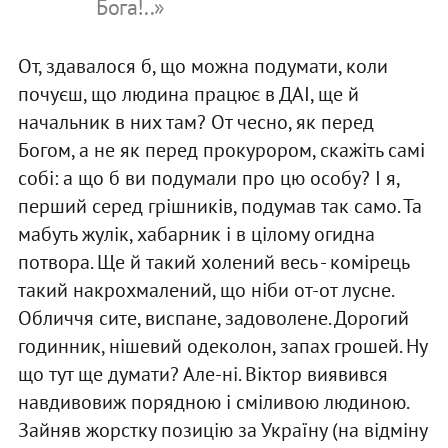
Бога!..»
От, здавалося б, що можна подумати, коли
почуєш, що людина працює в ДАІ, ще й
начальник в них там? От чесно, як перед
Богом, а не як перед прокурором, скажіть самі
собі: а що б ви подумали про цю особу? І я,
перший серед грішників, подумав так само. Та
мабуть жулік, хабарник і в цілому огидна
потвора. Ще й такий холений весь - комірець
такий накрохмалений, що ніби от-от лусне.
Обличчя сите, виспане, задоволене. Дорогий
годинник, нішевий одеколон, запах грошей. Ну
що тут ще думати? Але-ні. Віктор виявився
навдивовиж порядною і сміливою людиною.
Зайняв жорстку позицію за Україну (на відміну