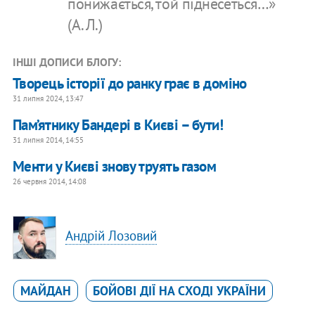
понижається, той піднесеться…»
(А.Л.)
ІНШІ ДОПИСИ БЛОГУ:
Творець історії до ранку грає в доміно
31 липня 2024, 13:47
Пам’ятнику Бандері в Києві – бути!
31 липня 2014, 14:55
Менти у Києві знову труять газом
26 червня 2014, 14:08
Андрій Лозовий
МАЙДАН
БОЙОВІ ДІЇ НА СХОДІ УКРАЇНИ