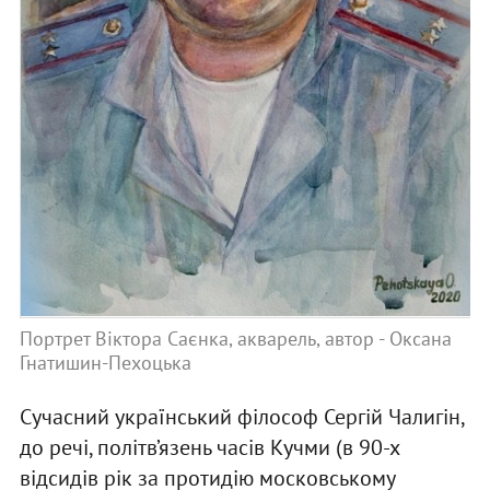
Портрет Віктора Саєнка, акварель, автор - Оксана
Гнатишин-Пехоцька
Сучасний український філософ Сергій Чалигін,
до речі, політв’язень часів Кучми (в 90-х
відсидів рік за протидію московському