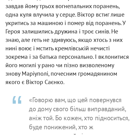
завдав йому трьох вогнепальних поранень,
одна куля влучила у серце. Віктор встиг лише
укритись за машиною і помер від поранень. У
Героя залишились дружина і троє синів. Не
знаю, але геть не здивуюсь, якщо хтось з них
нині воює і мстить кремлівській нечисті
зокрема і за батька персонально. І вклонитися
його могилі у рано чи пізно визволеному
знову Маріуполі, почесним громадянином
якого є Віктор Саєнко.
«Говорю вам, що цей повернувся
до дому свого більш виправданий,
аніж той. Бо кожен, хто підноситься,
буде понижений, хто ж