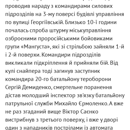
проводив нараду з командирами силових
підрозділів на 3-му поверсі будівлі управління
по вулиці Георгіївській. Близько 10-ї години
почалась спроба штурму міськуправління
озброєними проросійськими бойовиками
групи «Мангуста», які зі стрільбою зайняли 1-й
і 2-й поверхи. Командири підрозділів
викликали підкріплення й прийняли бій. Від
кулі снайпера тоді загинув заступник
командира 20-го батальйону тероборони
Сергій Демиденко, смертельне поранення
дістав молодший інспектор зв'язку батальйону
патрульної служби Михайло Єрмоленко. А вже
не раз згаданий вище Віктор Саєнко
вистрибнув з третього поверху, і вже у дворі
один з нападників пострілами із автомата