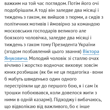
важким на той час поглядом. Потім його очі
подобрішали. А тоді він заледве два місяці і
тиждень з гаком, як вийшов з тюрми, а сидів з
політичних мотивів і ймовірно за командою
московських господарів великого але
боязкого чоловічка, заледве два місяці і
тиждень з гаком тому Президента України
(згодом позбавлений цього звання)
Віктора
Януковича.
Молодий чоловік зі сталлю очах
вічливо і жорстко водночас виховує зовсім
юних розбишак (як би не ця педагогіка - вони
б мабуть швиденько один одного
перестріляли ще до першого бою, я і сам їх
трошки побоювався, коли довелося жити з
ними в одній казармі). Підходжу і вибачаюсь,
що відволікаю від важливого, бо є інше