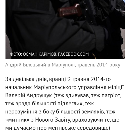
ФОТО: ОСМАН КАРІМОВ, FACEBOOK.COM
Андрій Білецький в Маріуполі, травень 2014 року
За декілька днів, вранці 9 травня 2014-го
начальник Маріупольського управління міліції
Валерій Андрущук (теж здивував, теж патріот,
теж зрада більшості підлеглих, теж
нерозуміння з боку більшості земляків, теж
«митник» з Нового Завіту, враховуючи те, що
ми думаємо про ментівське середовище)