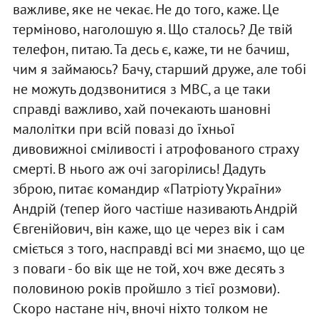
важливе, яке не чекає. Не до того, каже. Це
терміново, наголошую я. Що сталось? Де твій
телефон, питаю. Та десь є, каже, ти не бачиш,
чим я займаюсь? Бачу, старший друже, але тобі
не можуть додзвонитися з МВС, а це таки
справді важливо, хай почекають шановні
малолітки при всій повазі до їхньої
дивовижноі сміливості і атрофованого страху
смерті. В нього аж очі загорілись! Дадуть
зброю, питає командир «Патріоту України»
Андрій (тепер його частіше називають Андрій
Євгенійович, він каже, що це через вік і сам
сміється з того, насправді всі ми знаємо, що це
з поваги - бо вік ще не той, хоч вже десять з
половиною років пройшло з тієї розмови).
Скоро настане ніч, вночі ніхто толком не