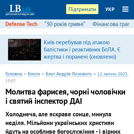
Підтримати
УКР
Defense Tech
“30 років гривні”
Фінансова грамо
Київ перебував під атакою
балістики і реактивних БпЛА. Є
жертва і поранені (оновлено)
Головна
—
Блоги
—
Блог Андрія Лозового
—
12 лютого 2025
,
15:07
Молитва фарисея, чорні чоловічки
і святий інспектор ДАІ
Холоднеча, але яскраве сонце, минула
неділя. Мільйони українських християн
йдуть на особливе богослужіння - і вірних