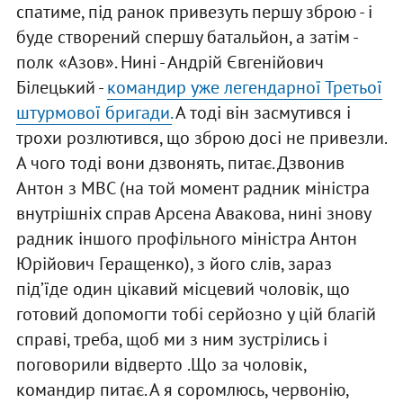
спатиме, під ранок привезуть першу зброю - і
буде створений спершу батальйон, а затім -
полк «Азов». Нині - Андрій Євгенійович
Білецький -
командир уже легендарної Третьої
штурмової бригади.
А тоді він засмутився і
трохи розлютився, що зброю досі не привезли.
А чого тоді вони дзвонять, питає. Дзвонив
Антон з МВС (на той момент радник міністра
внутрішніх справ Арсена Авакова, нині знову
радник іншого профільного міністра Антон
Юрійович Геращенко), з його слів, зараз
під’їде один цікавий місцевий чоловік, що
готовий допомогти тобі серйозно у цій благій
справі, треба, щоб ми з ним зустрілись і
поговорили відверто .Що за чоловік,
командир питає. А я соромлюсь, червонію,