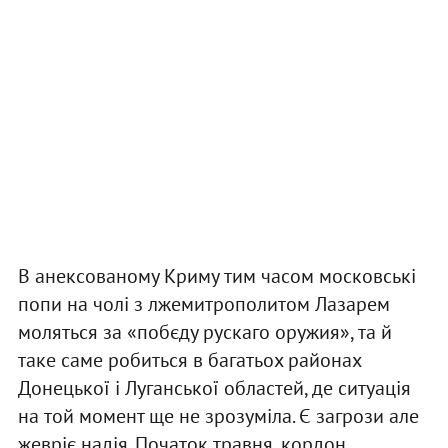
В анексованому Криму тим часом московські
попи на чолі з лжемитрополитом Лазарем
моляться за «побєду рускаго оружия», та й
таке саме робиться в багатьох районах
Донецької і Луганської областей, де ситуація
на той момент ще не зрозуміла. Є загрози але
жевріє надія. Початок травня, кордон