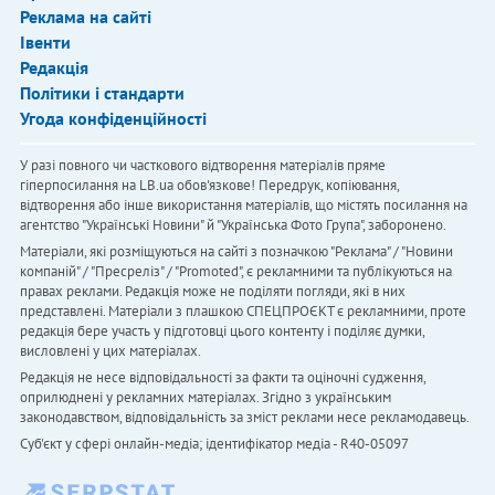
Реклама на сайті
Івенти
Редакція
Політики і стандарти
Угода конфіденційності
У разі повного чи часткового відтворення матеріалів пряме
гіперпосилання на LB.ua обов'язкове! Передрук, копіювання,
відтворення або інше використання матеріалів, що містять посилання на
агентство "Українськi Новини" й "Українська Фото Група", заборонено.
Матеріали, які розміщуються на сайті з позначкою "Реклама" / "Новини
компаній" / "Пресреліз" / "Promoted", є рекламними та публікуються на
правах реклами. Редакція може не поділяти погляди, які в них
представлені. Матеріали з плашкою СПЕЦПРОЄКТ є рекламними, проте
редакція бере участь у підготовці цього контенту і поділяє думки,
висловлені у цих матеріалах.
Редакція не несе відповідальності за факти та оціночні судження,
оприлюднені у рекламних матеріалах. Згідно з українським
законодавством, відповідальність за зміст реклами несе рекламодавець.
Cуб'єкт у сфері онлайн-медіа; ідентифікатор медіа - R40-05097