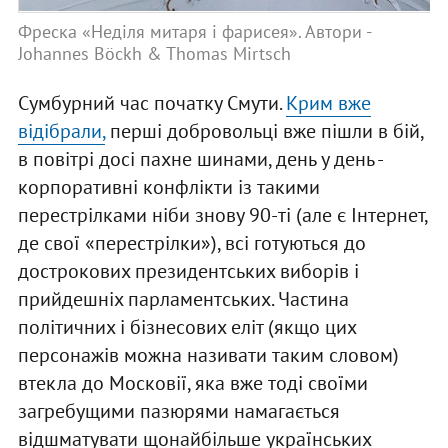
Фреска «Неділя митаря і фарисея». Автори -
Johannes Böckh & Thomas Mirtsch
Сумбурний час початку Смути.
Крим вже
відібрали,
перші добровольці вже пішли в бій,
в повітрі досі пахне шинами, день у день -
корпоративні конфлікти із такими
перестрілками ніби знову 90-ті (але є Інтернет,
де свої «перестрілки»), всі готуються до
дострокових президентських виборів і
прийдешніх парламентських. Частина
політичних і бізнесових еліт (якщо цих
персонажів можна називати таким словом)
втекла до Московії, яка вже тоді своїми
загребущими пазюрями намагається
відшматувати щонайбільше українських