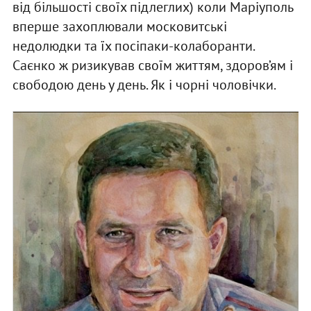
від більшості своїх підлеглих) коли Маріуполь
вперше захоплювали московитські
недолюдки та їх посіпаки-колаборанти.
Саєнко ж ризикував своїм життям, здоров’ям і
свободою день у день. Як і чорні чоловічки.