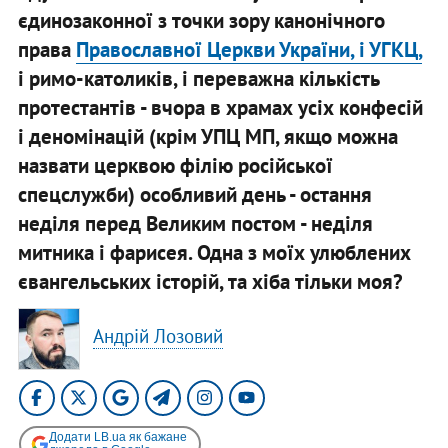
єдинозаконної з точки зору канонічного
права
Православної Церкви України, і УГКЦ,
і римо-католиків, і переважна кількість
протестантів - вчора в храмах усіх конфесій
і деномінацій (крім УПЦ МП, якщо можна
назвати церквою філію російської
спецслужби) особливий день - остання
неділя перед Великим постом - неділя
митника і фарисея. Одна з моїх улюблених
євангельських історій, та хіба тільки моя?
Андрій Лозовий
Додати LB.ua як бажане