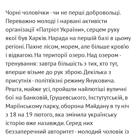
Чорні чоловічки - чи не перші добровольці.
Переважно молоді і нарвані активісти
організації «Патріот України», серцем руху
якої був Харків. Нарада на першій базі в цьому
регіоні. Пахне лісом, морем, але більше кров’ю
і відвагою. На території озеро. Над озером -
тренування: завтра більшість з тих, хто тут,
вперше візьме до рук зброю. Декілька з
присутніх - політв’язні режиму Януковича.
Решта, майже усі, пройшли найлютіші вуличні
бої на Банковій, Грушевського, Інстутутській, в
Маріїнському парку, оборона Майдану в ту ніч
з 18 на 19 лютого, яка змінила українську
історію вже назавжди. Серед них
беззаперечний авторитет - молодий чоловік із