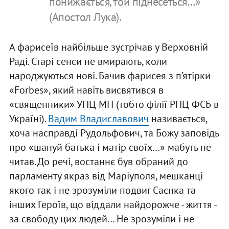
понижається, той піднесеться…»
(Апостол Лука).
А фарисеїв найбільше зустрічав у Верховній
Раді. Старі сенси не вмирають, коли
народжуються нові. Бачив фарисея з п’ятірки
«Forbes», який навіть висвятився в
«священники» УПЦ МП (тобто філії РПЦ ФСБ в
Україні).
Вадим Владиславович
називається,
хоча насправді Рудольфович, та Божу заповідь
про «шануй батька і матір своїх…» мабуть не
читав. До речі, востаннє був обраний до
парламенту якраз від Маріуполя, мешканці
якого так і не зрозуміли подвиг Саєнка та
інших Героїв, що віддали найдорожче - життя -
за свободу цих людей… Не зрозуміли і не