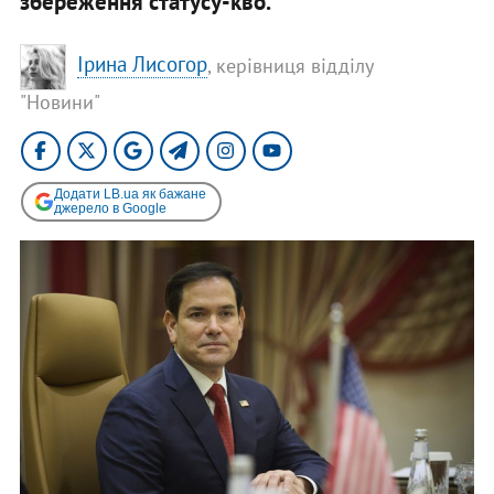
збереження статусу-кво.
Ірина Лисогор
, керівниця відділу
"Новини"
Додати LB.ua як бажане
джерело в Google