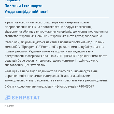
Політики і стандарти
Угода конфіденційності
У разі повного чи часткового відтворення матеріалів пряме
гіперпосилання на LB.ua обов'язкове! Передрук, копіювання,
відтворення або інше використання матеріалів, що містять посилання на
агентство "Українськi Новини" й "Українська Фото Група", заборонено.
Матеріали, які розміщуються на сайті з позначкою "Реклама" / "Новини
компаній" / "Пресреліз" / "Promoted", є рекламними та публікуються на
правах реклами. Редакція може не поділяти погляди, які в них
представлені. Матеріали з плашкою СПЕЦПРОЄКТ є рекламними, проте
редакція бере участь у підготовці цього контенту і поділяє думки,
висловлені у цих матеріалах.
Редакція не несе відповідальності за факти та оціночні судження,
оприлюднені у рекламних матеріалах. Згідно з українським
законодавством, відповідальність за зміст реклами несе рекламодавець.
Cуб'єкт у сфері онлайн-медіа; ідентифікатор медіа - R40-05097
РЕКЛАМА