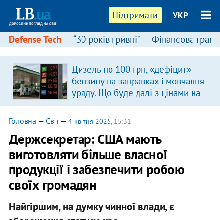
Підтримати
УКР
Defense Tech
“30 років гривні”
Фінансова грамо
Дизель по 100 грн, «дефіцит»
бензину на заправках і мовчання
уряду. Що буде далі з цінами на
пальне?
Головна
—
Світ
—
4 квітня 2025
, 15:31
Держсекретар: США мають
виготовляти більше власної
продукції і забезпечити робою
своїх громадян
Найгіршим, на думку чинної влади, є