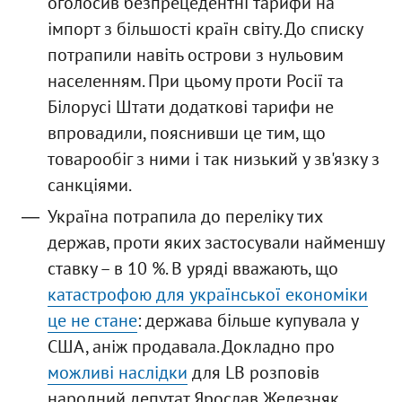
оголосив безпрецедентні тарифи на
імпорт з більшості країн світу. До списку
потрапили навіть острови з нульовим
населенням. При цьому проти Росії та
Білорусі Штати додаткові тарифи не
впровадили, пояснивши це тим, що
товарообіг з ними і так низький у зв'язку з
санкціями.
Україна потрапила до переліку тих
держав, проти яких застосували найменшу
ставку – в 10 %. В уряді вважають, що
катастрофою для української економіки
це не стане
: держава більше купувала у
США, аніж продавала. Докладно про
можливі наслідки
для LB розповів
народний депутат Ярослав Железняк.