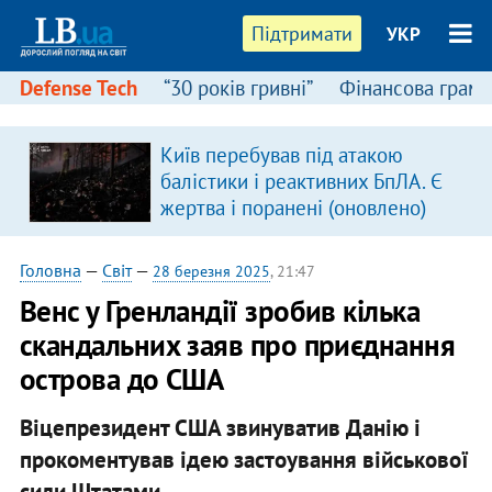
Підтримати
УКР
Defense Tech
“30 років гривні”
Фінансова грамо
Київ перебував під атакою
балістики і реактивних БпЛА. Є
жертва і поранені (оновлено)
Головна
—
Світ
—
28 березня 2025
, 21:47
Венс у Гренландії зробив кілька
скандальних заяв про приєднання
острова до США
Віцепрезидент США звинуватив Данію і
прокоментував ідею застоування військової
сили Штатами.