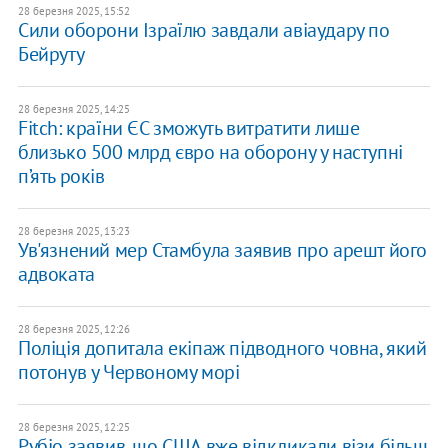
28 березня 2025, 15:52
Сили оборони Ізраїлю завдали авіаудару по
Бейруту
28 березня 2025, 14:25
Fitch: країни ЄС зможуть витратити лише
близько 500 млрд євро на оборону у наступні
п’ять років
28 березня 2025, 13:23
Ув'язнений мер Стамбула заявив про арешт його
адвоката
28 березня 2025, 12:26
Поліція допитала екіпаж підводного човна, який
потонув у Червоному морі
28 березня 2025, 12:25
Рубіо заявив, що США вже відкликали візи більш