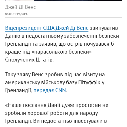
Джей Ді Венс
ФОТО: EPA/UPG
Віцепрезидент США Джей Ді Венс
звинуватив
Данію в недостатньому забезпеченні безпеки
Гренландії та заявив, що острів почувався б
краще під «парасолькою безпеки»
Сполучених Штатів.
Таку заяву Венс зробив під час візиту на
американську військову базу Пітуффік у
Гренландії,
передає CNN
.
«Наше послання Данії дуже просте: ви не
зробили хорошої роботи для народу
Гренландії. Ви недостатньо інвестували в