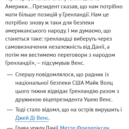
Америки... Президент сказав, що нам потрібно
мати більше позицій у Гренландії. Нам це
потрібно знову ж таки для безпеки
американського народу. І ми думаємо, що
станеться таке: гренландці виберуть через
самовизначення незалежність від Данії, а
потім ми вестимемо переговори з народом
Гренландії», — підсумував Венс.
Спершу повідомлялося, що радник із
національної безпеки США Майк Волц
цього тижня відвідає Гренландію разом з
дружиною віцепрезидента Ушею Венс.
Тоді стало відомл, що на острів вирушить і
Джей Ді Венс
.
Глава уряду Данії
Метте Фредеріксен