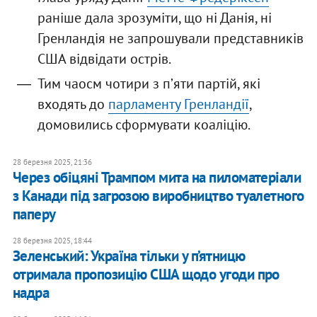
раніше дала зрозуміти, що ні Данія, ні
Гренландія не запрошували представників
США відвідати острів.
Тим чаосм чотири з пʼяти партій, які
входять до
парламенту Гренландії
,
домовились сформувати коаліцію.
28 березня 2025, 21:36
Через обіцяні Трампом мита на пиломатеріали
з Канади під загрозою виробництво туалетного
паперу
28 березня 2025, 18:44
Зеленський: Україна тільки у п’ятницю
отримала пропозицію США щодо угоди про
надра