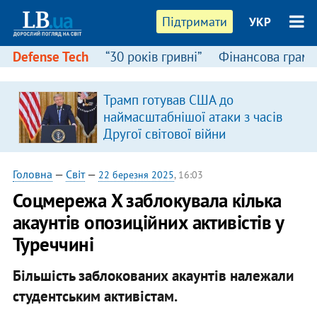
Підтримати
УКР
Defense Tech
“30 років гривні”
Фінансова грамо
Трамп готував США до
наймасштабнішої атаки з часів
Другої світової війни
Головна
—
Світ
—
22 березня 2025
, 16:03
Соцмережа X заблокувала кілька
акаунтів опозиційних активістів у
Туреччині
Більшість заблокованих акаунтів належали
студентським активістам.