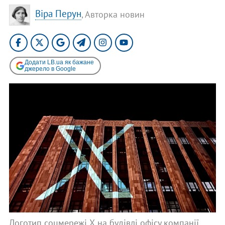
Віра Перун
, Авторка новин
Додати LB.ua як бажане
джерело в Google
Логотип соцмережі Х на будівлі офісу компанії