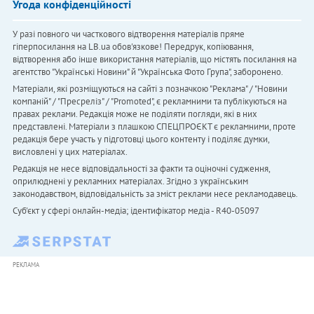
Угода конфіденційності
У разі повного чи часткового відтворення матеріалів пряме
гіперпосилання на LB.ua обов'язкове! Передрук, копіювання,
відтворення або інше використання матеріалів, що містять посилання на
агентство "Українськi Новини" й "Українська Фото Група", заборонено.
Матеріали, які розміщуються на сайті з позначкою "Реклама" / "Новини
компаній" / "Пресреліз" / "Promoted", є рекламними та публікуються на
правах реклами. Редакція може не поділяти погляди, які в них
представлені. Матеріали з плашкою СПЕЦПРОЄКТ є рекламними, проте
редакція бере участь у підготовці цього контенту і поділяє думки,
висловлені у цих матеріалах.
Редакція не несе відповідальності за факти та оціночні судження,
оприлюднені у рекламних матеріалах. Згідно з українським
законодавством, відповідальність за зміст реклами несе рекламодавець.
Cуб'єкт у сфері онлайн-медіа; ідентифікатор медіа - R40-05097
РЕКЛАМА