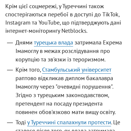
Крім цієї соцмережі, у Туреччині також
спостерігаються перебої в доступі до TikTok,
Instagram та YouTube, що підтверджують дані
інтернет-моніторингу Netblocks.
Днями
турецька влада
затримала Екрема
Імамоглу в межах розслідування про
корупцію та зв'язки із тероризмом.
Крім того,
Стамбульський університет
раптово відкликав диплом бакалавра
Імамоглу через "очевидні порушення".
Згідно з турецьким законодавством,
претендент на посаду президента
повинен обов'язково мати вищу освіту.
Тоді
у Туреччині спалахнули протести
. Це
сталося після того, як влада затримала