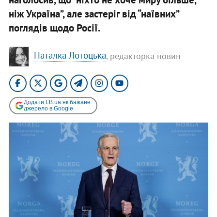
ніж Україна”, але застеріг від “наївних”
поглядів щодо Росії.
Наталка Лотоцька
, редакторка новин
Додати LB.ua як бажане
джерело в Google