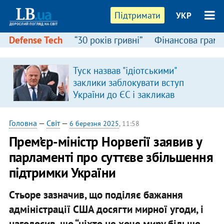
Підтримати
УКР
Defense Tech
“30 років гривні”
Фінансова грамо
Туск назвав "ідіотськими"
заклики заблокувати вступ
України до ЄС і закликав
припинити антиукраїнську
риторику
Головна
—
Світ
—
6 березня 2025
, 11:58
Прем’єр-міністр Норвегії заявив у
парламенті про суттєве збільшення
підтримки України
Cтьоре зазначив, що поділяє бажання
адміністрації США досягти мирної угоди, і
наголосив, що “ніхто не хоче миру більше,