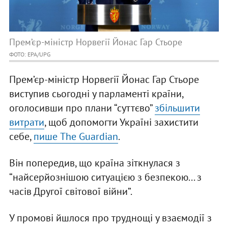
Прем’єр-міністр Норвегії Йонас Гар Стьоре
ФОТО: EPA/UPG
Прем’єр-міністр Норвегії Йонас Гар Стьоре
виступив сьогодні у парламенті країни,
оголосивши про плани “суттєво”
збільшити
витрати
, щоб допомогти Україні захистити
себе,
пише The Guardian
.
Він попередив, що країна зіткнулася з
“найсерйознішою ситуацією з безпекою... з
часів Другої світової війни”.
У промові йшлося про труднощі у взаємодії з