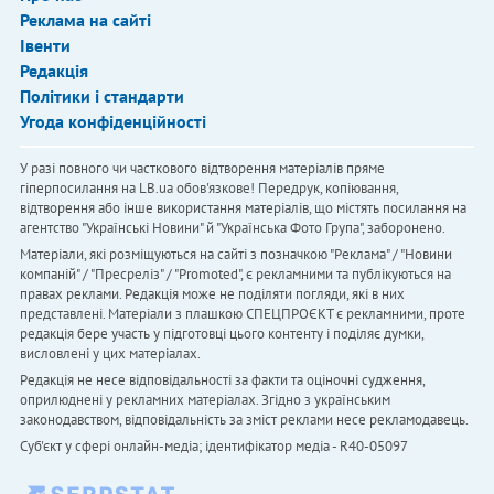
Реклама на сайті
Івенти
Редакція
Політики і стандарти
Угода конфіденційності
У разі повного чи часткового відтворення матеріалів пряме
гіперпосилання на LB.ua обов'язкове! Передрук, копіювання,
відтворення або інше використання матеріалів, що містять посилання на
агентство "Українськi Новини" й "Українська Фото Група", заборонено.
Матеріали, які розміщуються на сайті з позначкою "Реклама" / "Новини
компаній" / "Пресреліз" / "Promoted", є рекламними та публікуються на
правах реклами. Редакція може не поділяти погляди, які в них
представлені. Матеріали з плашкою СПЕЦПРОЄКТ є рекламними, проте
редакція бере участь у підготовці цього контенту і поділяє думки,
висловлені у цих матеріалах.
Редакція не несе відповідальності за факти та оціночні судження,
оприлюднені у рекламних матеріалах. Згідно з українським
законодавством, відповідальність за зміст реклами несе рекламодавець.
Cуб'єкт у сфері онлайн-медіа; ідентифікатор медіа - R40-05097