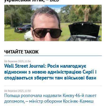
ЧИТАЙТЕ ТАКОЖ
06 березня 2025, 11:54
Wall Street Journal: Росія налагоджує
відносини з новою адміністрацією Сирії і
сподівається зберегти там військові бази
06 березня 2025, 11:30
Польща розпочала надавати Києву 46-й пакет
допомоги, ‒ міністр оборони Косіняк-Камиш