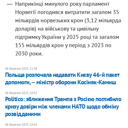
Наприкінці минулого року парламент
Норвегії погодився витратити загалом 35
мільярдів норвезьких крон (3,12 мільярда
доларів) на військову та цивільну
підтримку України у 2025 році та загалом
155 мільярдів крон у період з 2023 по
2030 роки.
06 березня 2025, 11:30
Польща розпочала надавати Києву 46-й пакет
допомоги, ‒ міністр оборони Косіняк-Камиш
06 березня 2025, 10:52
Politico: зближення Трампа з Росією поглибило
кризу довіри між членами НАТО щодо обміну
розвідданими
06 березня 2025, 10:41