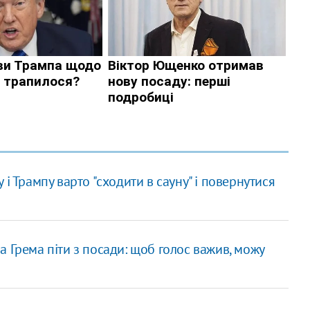
і Трампу варто "сходити в сауну" і повернутися
 Грема піти з посади: щоб голос важив, можу