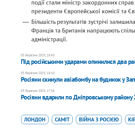
події стали міністр закордонних справ
президенти Європейської комісії та Є
Більшість результатів зустрічі залишил
Франція та Британія напрацюють спіль
адміністрації.
03 березня 2025, 18:43
Під російськими ударами опинилися два р
03 березня 2025, 18:10
Росіяни скинули авіабомбу на будинок у Зап
03 березня 2025, 17:56
Росіяни вдарили по Дніпровському району
ЛОНДОН
САМІТ
ВІЙНА З РОСІЄЮ
КІ