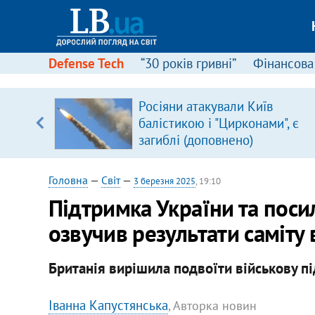
Defense Tech
“30 років гривні”
Фінансова
іцит»
Росіяни атакували Київ
балістикою і "Цирконами", є
 далі з
загиблі (доповнено)
Головна
—
Світ
—
3 березня 2025
, 19:10
Підтримка України та поси
озвучив результати саміту
Британія вирішила подвоїти військову пі
Іванна Капустянська
, Авторка новин