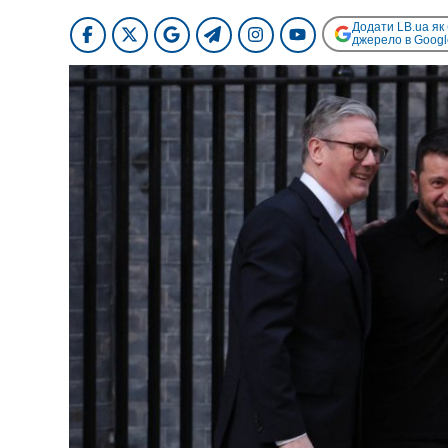
Додати LB.ua як
джерело в Googl