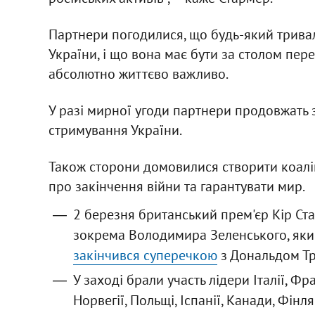
Партнери погодилися, що будь-який тривал
України, і що вона має бути за столом пере
абсолютно життєво важливо.
У разі мирної угоди партнери продовжать 
стримування України.
Також сторони домовилися створити коаліц
про закінчення війни та гарантувати мир.
2 березня британський прем'єр Кір С
зокрема Володимира Зеленського, який 
закінчився суперечкою
з Дональдом Тр
У заході брали участь лідери Італії, Фран
Норвегії, Польщі, Іспанії, Канади, Фінля