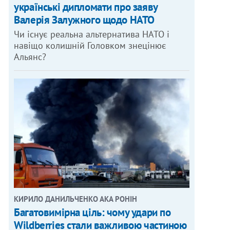
українські дипломати про заяву
Валерія Залужного щодо НАТО
Чи існує реальна альтернатива НАТО і
навіщо колишній Головком знецінює
Альянс?
КИРИЛО ДАНИЛЬЧЕНКО АКА РОНІН
Багатовимірна ціль: чому удари по
Wildberries стали важливою частиною