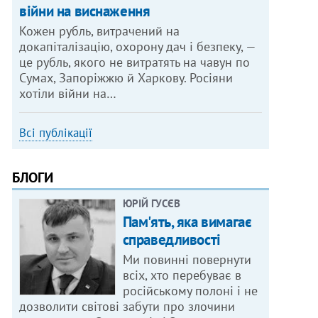
війни на виснаження
Кожен рубль, витрачений на
докапіталізацію, охорону дач і безпеку, —
це рубль, якого не витратять на чавун по
Сумах, Запоріжжю й Харкову. Росіяни
хотіли війни на…
Всі публікації
БЛОГИ
ЮРІЙ ГУСЄВ
Пам'ять, яка вимагає
справедливості
Ми повинні повернути
всіх, хто перебуває в
російському полоні і не
дозволити світові забути про злочини