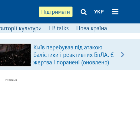
Підтримати
УКР
риторії культури
LB.talks
Нова країна
Київ перебував під атакою
балістики і реактивних БпЛА. Є
жертва і поранені (оновлено)
РЕКЛАМА