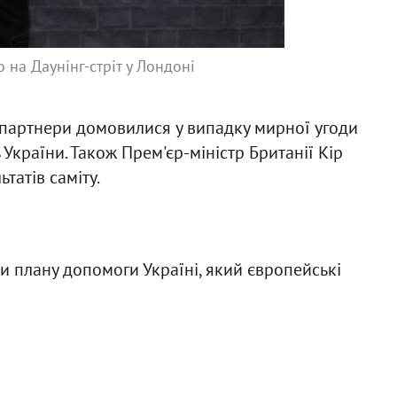
 на Даунінг-стріт у Лондоні
і партнери домовилися у випадку мирної угоди
країни. Також Прем'єр-міністр Британії Кір
татів саміту.
и плану допомоги Україні, який європейські