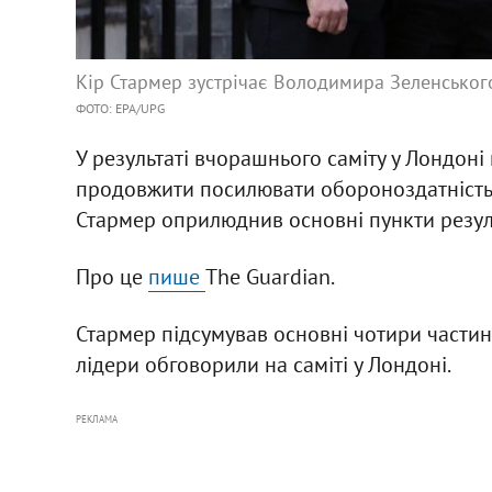
Кір Стармер зустрічає Володимира Зеленського
ФОТО: EPA/UPG
У результаті вчорашнього саміту у Лондон
продовжити посилювати обороноздатність У
Стармер оприлюднив основні пункти резуль
Про це
пише
The Guardian.
Стармер підсумував основні чотири частин
лідери обговорили на саміті у Лондоні.
РЕКЛАМА