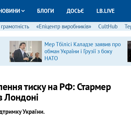
НОВИНИ
БЛОГИ
ДОСЬЄ
LB.LIVE
 грамотність
«Епіцентр виробників»
CultHub
Те
Мер Тбілісі Каладзе заявив про
обман України і Грузії з боку
НАТО
лення тиску на РФ: Стармер
 в Лондоні
дтримку України.