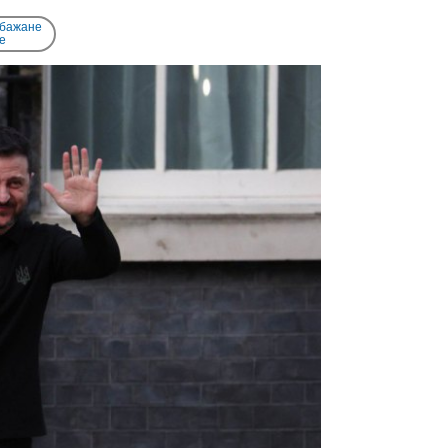
 бажане
e