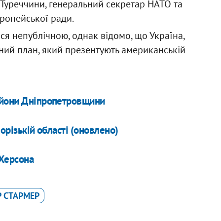
 Туреччини, генеральний секретар НАТО та
вропейської ради.
ася непублічною, однак відомо, що Україна,
ний план, який презентують американській
айони Дніпропетровщини
орізькій області (оновлено)
 Херсона
Р СТАРМЕР