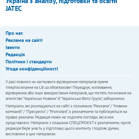
Україна з аналізу, підготовки та освіти
JATEC
Про нас
Реклама на сайті
Івенти
Редакція
Політики і стандарти
Угода конфіденційності
У разі повного чи часткового відтворення матеріалів пряме
гіперпосилання на LB.ua обов'язкове! Передрук, копіювання,
відтворення або інше використання матеріалів, що містять посилання на
агентство "Українськi Новини" й "Українська Фото Група", заборонено.
Матеріали, які розміщуються на сайті з позначкою "Реклама" / "Новини
компаній" / "Пресреліз" / "Promoted", є рекламними та публікуються на
правах реклами. Редакція може не поділяти погляди, які в них
представлені. Матеріали з плашкою СПЕЦПРОЄКТ є рекламними, проте
редакція бере участь у підготовці цього контенту і поділяє думки,
висловлені у цих матеріалах.