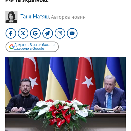
Таня Матяш
, Авторка новин
Додати LB.ua як бажане
джерело в Google