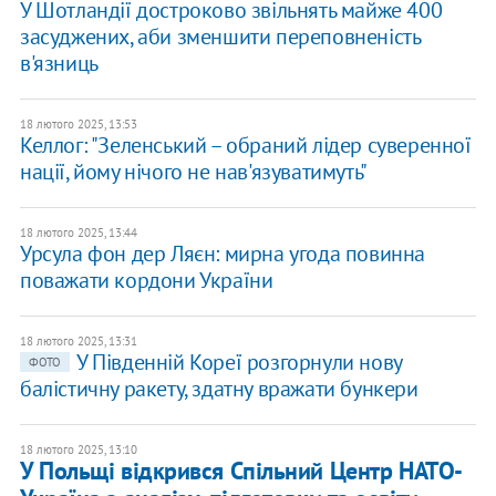
У Шотландії достроково звільнять майже 400
засуджених, аби зменшити переповненість
в'язниць
18 лютого 2025, 13:53
Келлог: "Зеленський – обраний лідер суверенної
нації, йому нічого не нав'язуватимуть"
18 лютого 2025, 13:44
Урсула фон дер Ляєн: мирна угода повинна
поважати кордони України
18 лютого 2025, 13:31
У Південній Кореї розгорнули нову
ФОТО
балістичну ракету, здатну вражати бункери
18 лютого 2025, 13:10
У Польщі відкрився Спільний Центр НАТО-