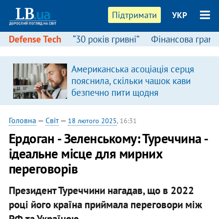
Підтримати
УКР
Defense Tech
“30 років гривні”
Фінансова грамо
Американська асоціація серця
пояснила, скільки чашок кави
безпечно пити щодня
Головна
—
Світ
—
18 лютого 2025
, 16:31
Ердоган - Зеленському: Туреччина -
ідеальне місце для мирних
переговорів
Президент Туреччини нагадав, що в 2022
році його країна приймала переговори між
РФ та Україною.