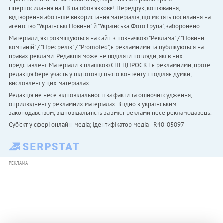
гіперпосилання на LB.ua обов'язкове! Передрук, копіювання,
відтворення або інше використання матеріалів, що містять посилання на
агентство "Українськi Новини" й "Українська Фото Група", заборонено.
Матеріали, які розміщуються на сайті з позначкою "Реклама" / "Новини
компаній" / "Пресреліз" / "Promoted", є рекламними та публікуються на
правах реклами. Редакція може не поділяти погляди, які в них
представлені. Матеріали з плашкою СПЕЦПРОЄКТ є рекламними, проте
редакція бере участь у підготовці цього контенту і поділяє думки,
висловлені у цих матеріалах.
Редакція не несе відповідальності за факти та оціночні судження,
оприлюднені у рекламних матеріалах. Згідно з українським
законодавством, відповідальність за зміст реклами несе рекламодавець.
Cуб'єкт у сфері онлайн-медіа; ідентифікатор медіа - R40-05097
РЕКЛАМА