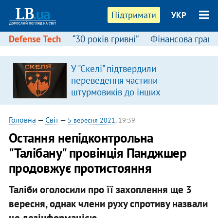
Підтримати
УКР
Defense Tech
“30 років гривні”
Фінансова грамо
У "Скелі" підтвердили
переведення частини
штурмовиків до інших
підрозділів
Головна
—
Світ
—
5 вересня 2021
, 19:39
Остання непідконтрольна
"Талібану" провінція Панджшер
продовжує протистояння
Таліби оголосили про її захоплення ще 3
вересня, однак члени руху спротиву назвали
це дезінформацією.