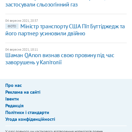
застосували сльозогінний газ
04 вересня 2021, 20:37
Міністр транспорту США Піт Буттіджедж та
ФОТО
його партнер усиновили двійню
04 вересня 2021, 18:11
Шаман QAnon визнав свою провину під час
заворушень у Капітолії
Про нас
Реклама на сайті
Івенти
Редакція
Політики і стандарти
Угода конфіденційності
У разі повного чи часткового відтворення матеріалів пряме