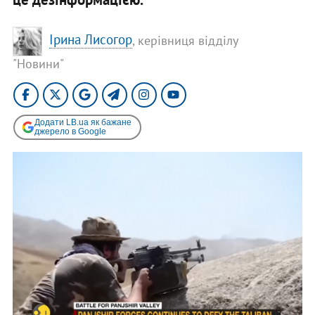
Ірина Лисогор
, керівниця відділу
"Новини"
Додати LB.ua як бажане
джерело в Google