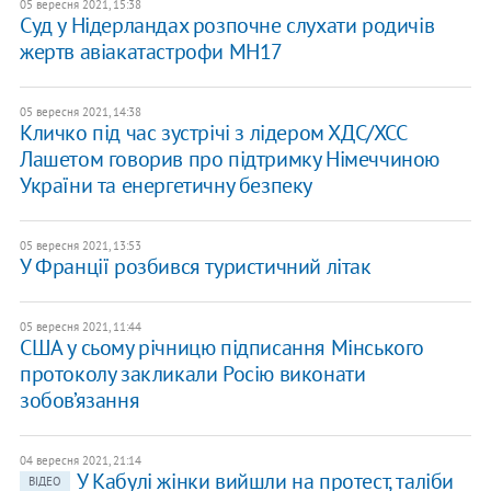
05 вересня 2021, 15:38
​Суд у Нідерландах розпочне слухати родичів
жертв авіакатастрофи MH17
05 вересня 2021, 14:38
Кличко під час зустрічі з лідером ХДС/ХСС
Лашетом говорив про підтримку Німеччиною
України та енергетичну безпеку
05 вересня 2021, 13:53
У Франції розбився туристичний літак
05 вересня 2021, 11:44
США у сьому річницю підписання Мінського
протоколу закликали Росію виконати
зобов’язання
04 вересня 2021, 21:14
У Кабулі жінки вийшли на протест, таліби
ВІДЕО