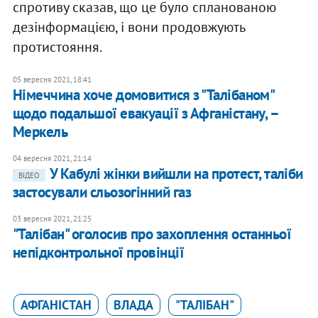
спротиву сказав, що це було спланованою
дезінформацією, і вони продовжують
протистояння.
05 вересня 2021, 18:41
Німеччина хоче домовитися з "Талібаном"
щодо подальшої евакуації з Афганістану, –
Меркель
04 вересня 2021, 21:14
У Кабулі жінки вийшли на протест, таліби
ВІДЕО
застосували сльозогінний газ
03 вересня 2021, 21:25
"Талібан" оголосив про захоплення останньої
непідконтрольної провінції
АФГАНІСТАН
ВЛАДА
"ТАЛІБАН"