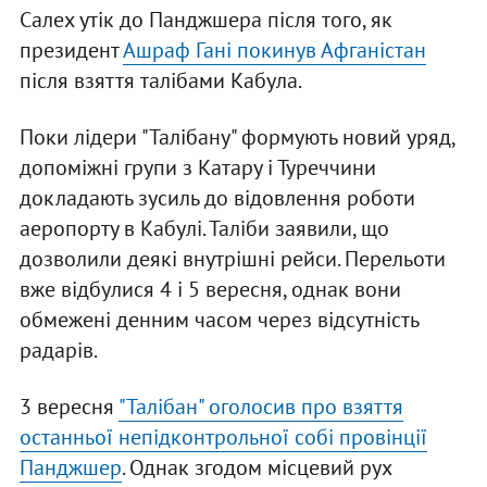
Салех утік до Панджшера після того, як
президент
Ашраф Гані покинув Афганістан
після взяття талібами Кабула.
Поки лідери "Талібану" формують новий уряд,
допоміжні групи з Катару і Туреччини
докладають зусиль до відовлення роботи
аеропорту в Кабулі. Таліби заявили, що
дозволили деякі внутрішні рейси. Перельоти
вже відбулися 4 і 5 вересня, однак вони
обмежені денним часом через відсутність
радарів.
3 вересня
"Талібан" оголосив про взяття
останньої непідконтрольної собі провінції
Панджшер
. Однак згодом місцевий рух