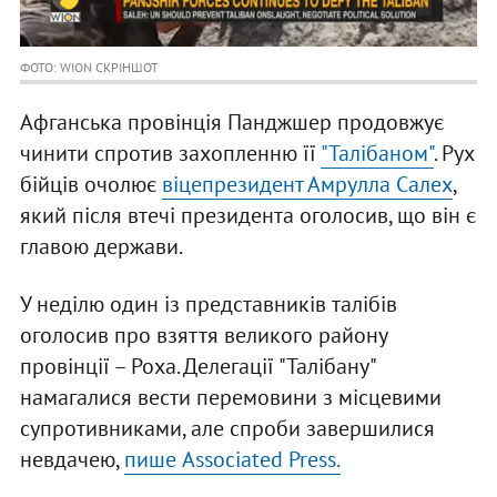
ФОТО: WION СКРІНШОТ
Афганська провінція Панджшер продовжує
чинити спротив захопленню її
"Талібаном"
. Рух
бійців очолює
віцепрезидент Амрулла Салех
,
який після втечі президента оголосив, що він є
главою держави.
У неділю один із представників талібів
оголосив про взяття великого району
провінції – Роха. Делегації "Талібану"
намагалися вести перемовини з місцевими
супротивниками, але спроби завершилися
невдачею,
пише Associated Press.