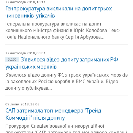
27 листопада 2018, 10:11
Генпрокуратура викликали на допит трьох
чиновників-утікачів
Генеральна прокуратура викликає на допит
колишнього міністра фінансів Юрія Колобова і екс-
голів Національного банку Сергія Арбузова…
27 листопада 2018, 00:01
З'явилося відео допиту затриманих РФ
ВІДЕО
українських моряків
З'явилося відео допиту ФСБ трьох українських моряків
із захоплених Росією кораблів ВМС України. Відео
допиту опублікував…
09 липня 2018, 18:08
САП затримала топ-менеджера "Трейд
Коммодіті" після допиту
Прокурори Спеціалізованої антикорупційної
прокуратури (САП) затримали топ-менеджера компанії