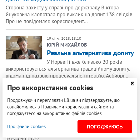
Сторона захисту у справі про держзраду Віктора
Януковича клопотала про виклик на допит 138 свідків.
Про це повідомляє кореспондент…
19 січня 2018, 18:10
ЮРІЙ МИХАЙЛОВ
Реальна альтернатива допиту
У Норвегії вже близько 20 років
використовується альтернатива традиційному допиту,
відома під назвою процесуальне інтерв'ю. Асбйорн…
Про використання cookies
10 січня 2018, 12:07
Саакашвілі прийшов на допит у СБУ
Продовжуючи переглядати LB.ua ви підтверджуєте, що
ознайомилися з Правилами користування сайтом та
Колишній президент Грузії, лідер партії "Рух нових
погоджуєтеся на використання файлів cookies
сил" Михайло Саакашвілі прибув на допит у Службу
безпеки України. Про це…
Про файли cookies
ПОГОДЖУЮСЬ
09 січня 2018, 17:51