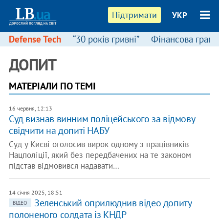
Підтримати
УКР
Defense Tech
“30 років гривні”
Фінансова грамо
ДОПИТ
МАТЕРІАЛИ ПО ТЕМІ
16 червня, 12:13
Суд визнав винним поліцейського за відмову
свідчити на допиті НАБУ
Суд у Києві оголосив вирок одному з працівників
Нацполіції, який без передбачених на те законом
підстав відмовився надавати…
14 січня 2025, 18:51
Зеленський оприлюднив відео допиту
ВІДЕО
полоненого солдата із КНДР