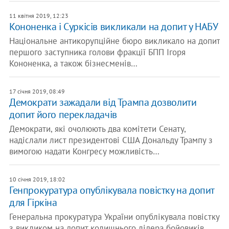
11 квітня 2019, 12:23
Кононенка і Суркісів викликали на допит у НАБУ
Національне антикорупційне бюро викликало на допит
першого заступника голови фракції БПП Ігоря
Кононенка, а також бізнесменів…
17 січня 2019, 08:49
Демократи зажадали від Трампа дозволити
допит його перекладачів
Демократи, які очолюють два комітети Сенату,
надіслали лист президентові США Дональду Трампу з
вимогою надати Конгресу можливість…
10 січня 2019, 18:02
Генпрокуратура опублікувала повістку на допит
для Гіркіна
Генеральна прокуратура України опублікувала повістку
з викликом на допит колишнього лідера бойовиків