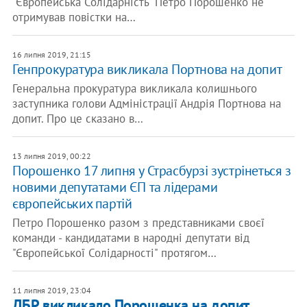
"Європейська Солідарність" Петро Порошенко не
отримував повістки на…
16 липня 2019, 21:15
Генпрокуратура викликала Портнова на допит
Генеральна прокуратура викликала колишнього
заступника голови Адміністрації Андрія Портнова на
допит. Про це сказано в…
13 липня 2019, 00:22
Порошенко 17 липня у Страсбурзі зустрінеться з
новими депутатами ЄП та лідерами
європейських партій
Петро Порошенко разом з представниками своєї
команди - кандидатами в народні депутати від
"Європейської Солідарності" протягом…
11 липня 2019, 23:04
ДБР викликало Порошенка на допит