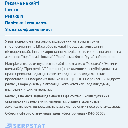
Реклама на сайті
Івенти
Редакція
Політики і стандарти
Угода конфіденційності
У разі повного чи часткового відтворення матеріалів пряме
гіперпосилання на LB.ua обов'язкове! Передрук, копіювання,
відтворення або інше використання матеріалів, що містять посилання на
агентство "Українськi Новини" й "Українська Фото Група", заборонено.
Матеріали, які розміщуються на сайті з позначкою "Реклама" / "Новини
компаній" / "Пресреліз" / "Promoted", є рекламними та публікуються на
правах реклами. Редакція може не поділяти погляди, які в них
представлені. Матеріали з плашкою СПЕЦПРОЄКТ є рекламними, проте
редакція бере участь у підготовці цього контенту і поділяє думки,
висловлені у цих матеріалах.
Редакція не несе відповідальності за факти та оціночні судження,
оприлюднені у рекламних матеріалах. Згідно з українським
законодавством, відповідальність за зміст реклами несе рекламодавець.
Cуб'єкт у сфері онлайн-медіа; ідентифікатор медіа - R40-05097