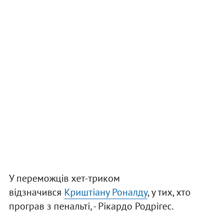
У переможців хет-триком
відзначився
Криштіану Роналду
, у тих, хто
програв з пенальті, - Рікардо Родрігес.