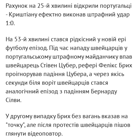
Рахунок на 25-й хвилині відкрили португальці
- Криштіану ефектно виконав штрафний удар
1:0.
На 53-й хвилині стався рідкісний у новій ері
футболу епізод. Під час нападу швейцарців у
португальському штрафному майданчику впав
швейцарець Стівен Цубер, рефері Фелікс Брих
проігнорував падіння Цубера, а через якісь
секунди біля воріт швейцарців стався
аналогічний епізод з падінням Бернарду
Сілви.
У другому випадку Брих без вагань вказав на
"точку", але після протестів швейцарців пішов
глянути відеоповтор.