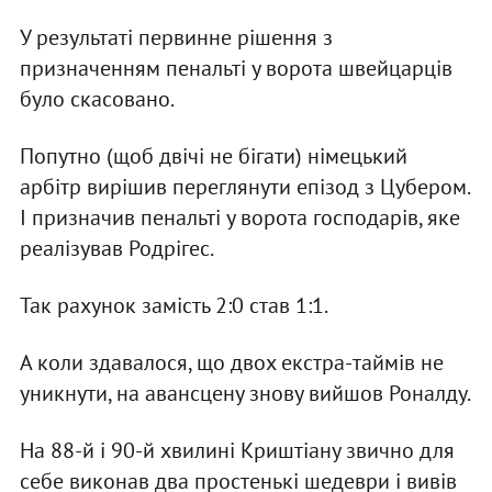
У результаті первинне рішення з
призначенням пенальті у ворота швейцарців
було скасовано.
Попутно (щоб двічі не бігати) німецький
арбітр вирішив переглянути епізод з Цубером.
І призначив пенальті у ворота господарів, яке
реалізував Родрігес.
Так рахунок замість 2:0 став 1:1.
А коли здавалося, що двох екстра-таймів не
уникнути, на авансцену знову вийшов Роналду.
На 88-й і 90-й хвилині Криштіану звично для
себе виконав два простенькі шедеври і вивів