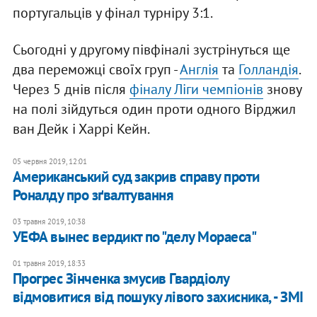
португальців у фінал турніру 3:1.
Сьогодні у другому півфіналі зустрінуться ще
два переможці своїх груп -
Англія
та
Голландія
.
Через 5 днів після
фіналу Ліги чемпіонів
знову
на полі зійдуться один проти одного Вірджил
ван Дейк і Харрі Кейн.
05 червня 2019, 12:01
Американський суд закрив справу проти
Роналду про зґвалтування
03 травня 2019, 10:38
УЕФА вынес вердикт по "делу Мораеса"
01 травня 2019, 18:33
Прогрес Зінченка змусив Гвардіолу
відмовитися від пошуку лівого захисника, - ЗМІ