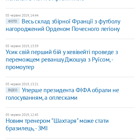
05 червня 2019, 14:44
Весь склад збірної Франції з футболу
ФОТО
нагороджений Орденом Почесного легіону
05 червня 2019, 13:59
Усик свій перший бій у хевівейті проведе з
переможцем реваншу Джошуа з Руїсом, -
промоутер
05 червня 2019, 13:21
Уперше президента ФІФА обрали не
ВІДЕО
голосуванням, а оплесками
05 червня 2019, 12:45
Новим тренером "Шахтаря" може стати
бразилець, - ЗМІ