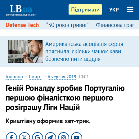
Підтримати
УКР
Defense Tech
“30 років гривні”
Фінансова грамо
Американська асоціація серця
пояснила, скільки чашок кави
безпечно пити щодня
Головна
—
Спорт
—
6 червня 2019
, 10:01
Геній Роналду зробив Португалію
першою фіналісткою першого
розіграшу Ліги Націй
Криштіану оформив хет-трик.