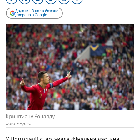
Додати LB.ua як бажане
джерело в Google
Криштиану Роналду
ФОТО: EPA/UPG
У Португалії стартувала фінальна частина