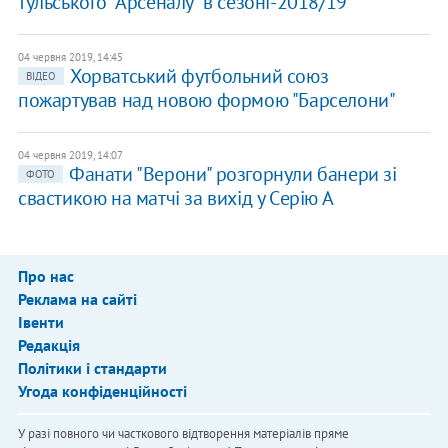
тульського "Арсеналу" в сезоні-2018/19
04 червня 2019, 14:45
Хорватський футбольний союз
ВІДЕО
пожартував над новою формою "Барселони"
04 червня 2019, 14:07
Фанати "Верони" розгорнули банери зі
ФОТО
свастикою на матчі за вихід у Cерію А
Про нас
Реклама на сайті
Івенти
Редакція
Політики і стандарти
Угода конфіденційності
У разі повного чи часткового відтворення матеріалів пряме