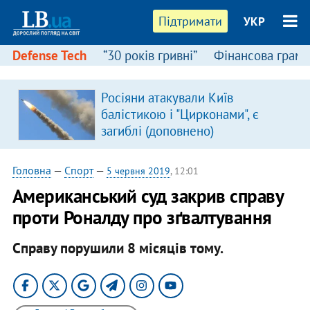
Підтримати
УКР
Defense Tech
“30 років гривні”
Фінансова грамо
Росіяни атакували Київ
в
балістикою і "Цирконами", є
загиблі (доповнено)
Головна
—
Спорт
—
5 червня 2019
, 12:01
Американський суд закрив справу
проти Роналду про зґвалтування
Справу порушили 8 місяців тому.