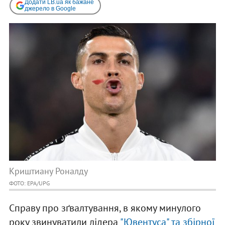
Додати LB.ua як бажане
джерело в Google
Криштиану Роналду
ФОТО: EPA/UPG
Справу про зґвалтування, в якому минулого
року звинуватили лідера
"Ювентуса" та збірної