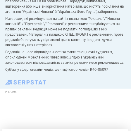
гіперпосилання на LB.ua обов'язкове! Передрук, копіювання,
відтворення або інше використання матеріалів, що містять посилання на
агентство "Українськi Новини" й "Українська Фото Група", заборонено.
Матеріали, які розміщуються на сайті з позначкою "Реклама" / "Новини
компаній" / "Пресреліз" / "Promoted", є рекламними та публікуються на
правах реклами. Редакція може не поділяти погляди, які в них
представлені. Матеріали з плашкою СПЕЦПРОЄКТ є рекламними, проте
редакція бере участь у підготовці цього контенту і поділяє думки,
висловлені у цих матеріалах.
Редакція не несе відповідальності за факти та оціночні судження,
оприлюднені у рекламних матеріалах. Згідно з українським
законодавством, відповідальність за зміст реклами несе рекламодавець.
Cуб'єкт у сфері онлайн-медіа; ідентифікатор медіа - R40-05097
РЕКЛАМА