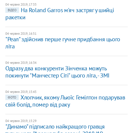
04 червня 2019, 17:33
На Roland Garros м'яч застряг у шийці
ВІДЕО
ракетки
04 червня 2019, 16:51
"Реал" здійснив перше гучне придбання цього
літа
04 червня 2019, 16:34
Одразу два конкуренти Зінченка можуть
покинути "Манчестер Сіті" цього літа, - ЗМІ
04 червня 2019, 15:45
Хлопчик, якому Льюїс Гемілтон подарував
ФОТО
свій болід, помер від раку
04 червня 2019, 15:29
"Динамо" підписало найкращого гравця