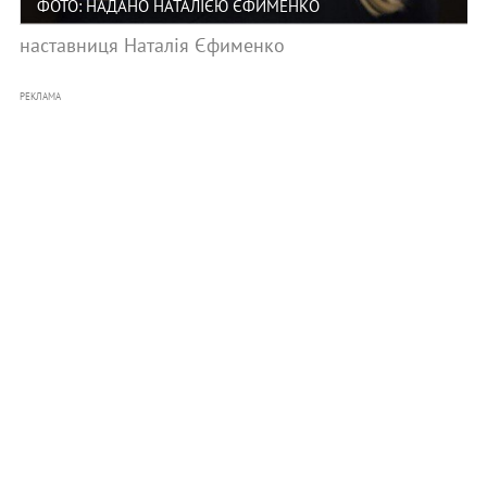
ФОТО: НАДАНО НАТАЛІЄЮ ЄФИМЕНКО
наставниця Наталія Єфименко
РЕКЛАМА