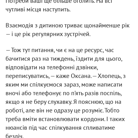
Потреби ваші ще більше оголить. На всі
чутливі місця наступить.
Взаємодія з дитиною триває щонайменше рік
— і це рік регулярних зустрічей.
— Тож тут питання, чи є на це ресурс, час
бачитися раз на тиждень, їздити для цього,
відповідати на телефонні дзвінки,
переписуватись, — каже Оксана. — Хлопець, з
яким ми спілкуємося зараз, може написати
вночі або телефонує по п’ять разів поспіль,
якщо я не беру слухавку. Я пояснюю, що на
роботі, але він не одразу це розуміє. Тобто
треба вміти встановлювати кордони. І таких
нюансів під час спілкування спливатиме
безліч.