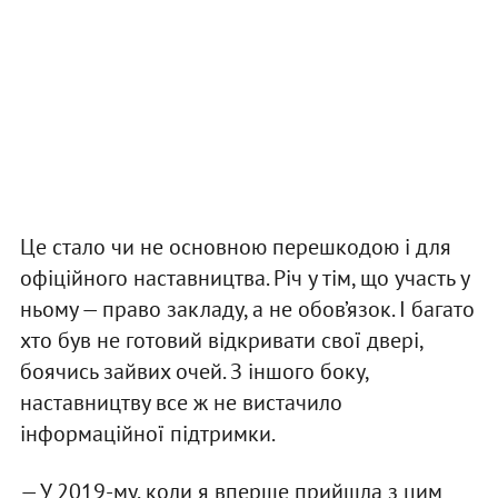
Це стало чи не основною перешкодою і для
офіційного наставництва. Річ у тім, що участь у
ньому — право закладу, а не обов’язок. І багато
хто був не готовий відкривати свої двері,
боячись зайвих очей. З іншого боку,
наставництву все ж не вистачило
інформаційної підтримки.
— У 2019-му, коли я вперше прийшла з цим