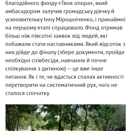
благодійного фонду «Твоя опора», який
амбасадором залучив громадську діячку й
усиновительку Інну Мірошніченко, і принаймні
на першому етапі спрацювало. Фонд отримав
більш ніж півсотні заявок від людей, які
побажали стати наставниками. Який відсоток з
них дійде до фіналу (збере документи, пройде
необхідні співбесіди, навчання й почне
спілкування з дитиною) — це вже інше
питання. Як і те, чи вдасться спалах активності
перетворити на систематичний рух, чого не
сталося спочатку.