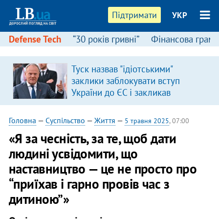
Підтримати
УКР
Defense Tech
“30 років гривні”
Фінансова грамо
Туск назвав "ідіотськими"
заклики заблокувати вступ
України до ЄС і закликав
припинити антиукраїнську
риторику
Головна
—
Суспільство
—
Життя
—
5 травня 2025
, 07:00
«Я за чесність, за те, щоб дати
людині усвідомити, що
наставництво — це не просто про
“приїхав і гарно провів час з
дитиною”»