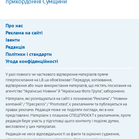
прикордоння Сумщини
Про нас
Реклама на сайті
Івенти
Редакція
Політики і стандарти
Угода конфіденційності
У разі повного чи часткового відтворення матеріалів пряме
гіперпосилання на LB.ua обов'язкове! Передрук, копіювання,
відтворення або інше використання матеріалів, що містять посилання на
агентство "Українськi Новини" й "Українська Фото Група", заборонено.
Матеріали, які розміщуються на сайті з позначкою "Реклама" / "Новини
компаній" / "Пресреліз" / "Promoted", є рекламними та публікуються на
правах реклами. Редакція може не поділяти погляди, які в них
представлені. Матеріали з плашкою СПЕЦПРОЄКТ є рекламними, проте
редакція бере участь у підготовці цього контенту і поділяє думки,
висловлені у цих матеріалах.
Редакція не несе відповідальності за факти та оціночні судження,