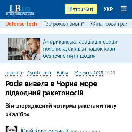
Підтримати
УКР
Defense Tech
“30 років гривні”
Фінансова грамо
Американська асоціація серця
я
пояснила, скільки чашок кави
безпечно пити щодня
Головна
—
Суспільство
—
Війна
—
20 серпня 2023
, 10:29
Росія вивела в Чорне море
підводний ракетоносій
Він споряджений чотирма ракетами типу
«Калібр».
Юрій Корогодський
, Автор новин