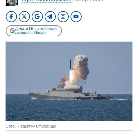
Додати LB.ua як бажане
джерело в Google
ФОТО: MISSILETHREAT.CSIS.ORG