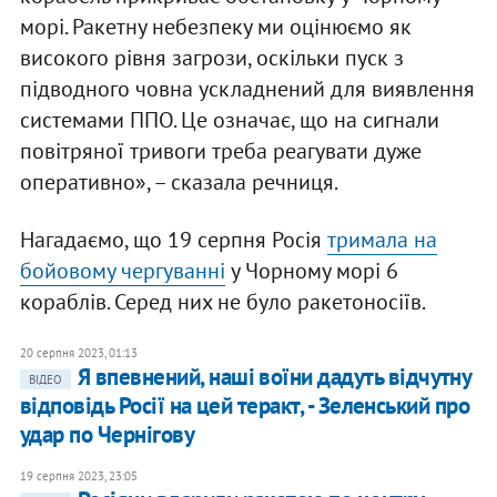
морі. Ракетну небезпеку ми оцінюємо як
високого рівня загрози, оскільки пуск з
підводного човна ускладнений для виявлення
системами ППО. Це означає, що на сигнали
повітряної тривоги треба реагувати дуже
оперативно», – сказала речниця.
Нагадаємо, що 19 серпня Росія
тримала на
бойовому чергуванні
у Чорному морі 6
кораблів. Серед них не було ракетоносіїв.
20 серпня 2023, 01:13
Я впевнений, наші воїни дадуть відчутну
ВІДЕО
відповідь Росії на цей теракт, - Зеленський про
удар по Чернігову
19 серпня 2023, 23:05