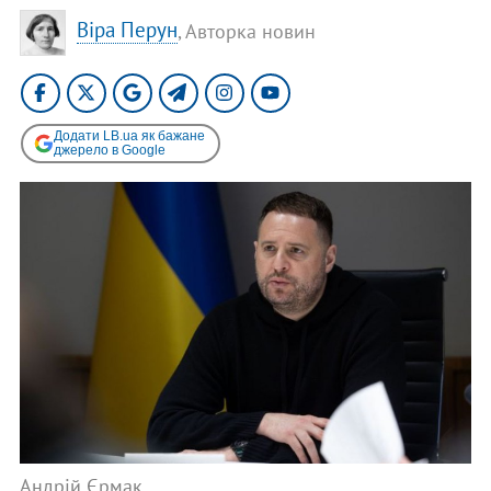
Віра Перун
, Авторка новин
Додати LB.ua як бажане
джерело в Google
Андрій Єрмак