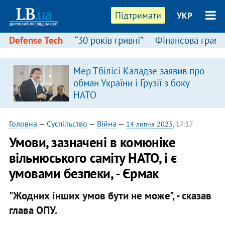
Підтримати
УКР
Defense Tech
“30 років гривні”
Фінансова грамо
Мер Тбілісі Каладзе заявив про
обман України і Грузії з боку
НАТО
Головна
—
Суспільство
—
Війна
—
14 липня 2023
, 17:17
Умови, зазначені в комюніке
вільнюського саміту НАТО, і є
умовами безпеки, - Єрмак
"Жодних інших умов бути не може", - сказав
глава ОПУ.