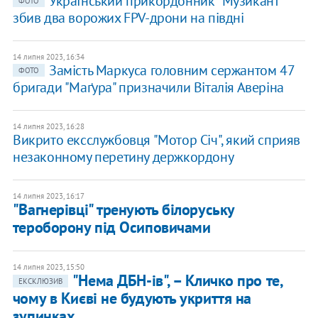
Український прикордонник "Музикант"
ФОТО
збив два ворожих FPV-дрони на півдні
14 липня 2023, 16:34
Замість Маркуса головним сержантом 47
ФОТО
бригади "Маґура" призначили Віталія Аверіна
14 липня 2023, 16:28
Викрито ексслужбовця "Мотор Січ", який сприяв
незаконному перетину держкордону
14 липня 2023, 16:17
​"Вагнерівці" тренують білоруську
тероборону під Осиповичами
14 липня 2023, 15:50
"Нема ДБН-ів", – Кличко про те,
ЕКСКЛЮЗИВ
чому в Києві не будують укриття на
зупинках