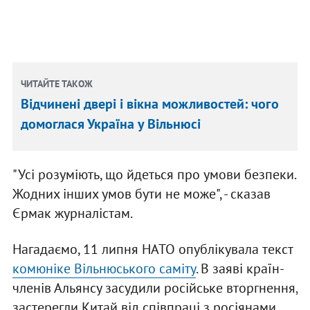
ЧИТАЙТЕ ТАКОЖ
Відчинені двері і вікна можливостей: чого
домоглася Україна у Вільнюсі
"Усі розуміють, що йдеться про умови безпеки.
Жодних інших умов бути не може", - сказав
Єрмак журналістам.
Нагадаємо, 11 липня НАТО опублікувала текст
комюніке Вільнюського саміту
. В заяві країн-
членів Альянсу засудили російське вторгнення,
застерегли Китай від співпраці з росіянами,