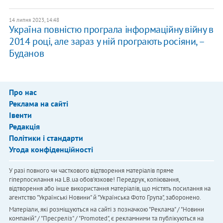
14 липня 2023, 14:48
Україна повністю програла інформаційну війну в
2014 році, але зараз у ній програють росіяни, –
Буданов
Про нас
Реклама на сайті
Івенти
Редакція
Політики і стандарти
Угода конфіденційності
У разі повного чи часткового відтворення матеріалів пряме
гіперпосилання на LB.ua обов'язкове! Передрук, копіювання,
відтворення або інше використання матеріалів, що містять посилання на
агентство "Українськi Новини" й "Українська Фото Група", заборонено.
Матеріали, які розміщуються на сайті з позначкою "Реклама" / "Новини
компаній" / "Пресреліз" / "Promoted", є рекламними та публікуються на