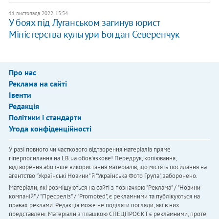
11 листопада 2022, 15:54
У боях під Луганськом ​загинув юрист
Міністерства культури Богдан Северенчук
Про нас
Реклама на сайті
Івенти
Редакція
Політики і стандарти
Угода конфіденційності
У разі повного чи часткового відтворення матеріалів пряме
гіперпосилання на LB.ua обов'язкове! Передрук, копіювання,
відтворення або інше використання матеріалів, що містять посилання на
агентство "Українськi Новини" й "Українська Фото Група", заборонено.
Матеріали, які розміщуються на сайті з позначкою "Реклама" / "Новини
компаній" / "Пресреліз" / "Promoted", є рекламними та публікуються на
правах реклами. Редакція може не поділяти погляди, які в них
представлені. Матеріали з плашкою СПЕЦПРОЄКТ є рекламними, проте