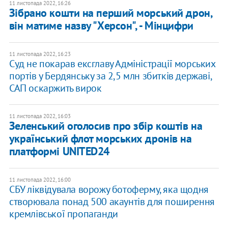
11 листопада 2022, 16:26
Зібрано кошти на перший морський дрон,
він матиме назву "Херсон", - Мінцифри
11 листопада 2022, 16:23
​Суд не покарав ексглаву Адміністрації морських
портів у Бердянську за 2,5 млн збитків державі,
САП оскаржить вирок
11 листопада 2022, 16:03
​Зеленський оголосив про збір коштів на
український флот морських дронів на
платформі UNITED24
11 листопада 2022, 16:00
СБУ ліквідувала ворожу ботоферму, яка щодня
створювала понад 500 акаунтів для поширення
кремлівської пропаганди