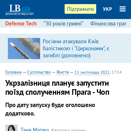
Підтримати
УКР
Defense Tech
“30 років гривні”
Фінансова грамо
Росіяни атакували Київ
балістикою і "Цирконами", є
загиблі (доповнено)
Головна
—
Суспільство
—
Життя
—
11 листопада 2022
, 17:54
Укрзалізниця планує запустити
поїзд сполученням Прага - Чоп
Про дату запуску буде оголошено
додатково.
Таня Матяш
, Авторка новин