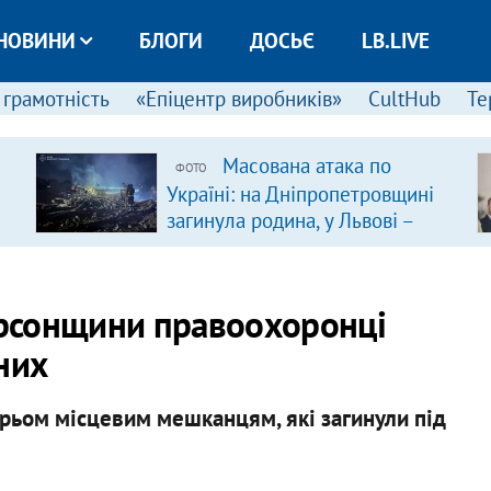
НОВИНИ
БЛОГИ
ДОСЬЄ
LB.LIVE
 грамотність
«Епіцентр виробників»
CultHub
Те
Масована атака по
ФОТО
Україні: на Дніпропетровщині
загинула родина, у Львові –
удар по багатоповерхівках
(доповнюється)
Херсонщини правоохоронці
них
рьом місцевим мешканцям, які загинули під