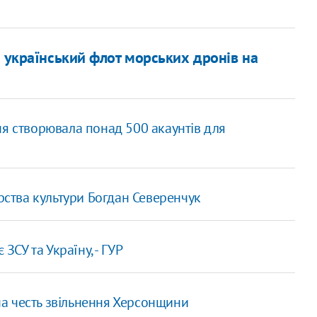
а український флот морських дронів на
ня створювала понад 500 акаунтів для
ерства культури Богдан Северенчук
ЗСУ та Україну, - ГУР
а честь звільнення Херсонщини