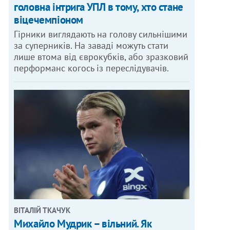
головна інтрига УПЛ в тому, хто стане
віцечемпіоном
Гірники виглядають на голову сильнішими
за суперників. На заваді можуть стати
лише втома від єврокубків, або зразковий
перформанс когось із переслідувачів.
ВІТАЛІЙ ТКАЧУК
Михайло Мудрик – вільний. Як