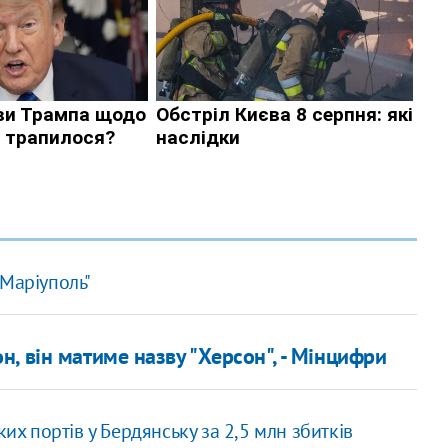
ЯМаріуполь"
, він матиме назву "Херсон", - Мінцифри
ких портів у Бердянську за 2,5 млн збитків