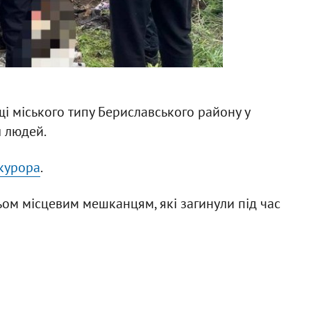
щі міського типу Бериславського району у
л людей.
курора
.
ом місцевим мешканцям, які загинули під час