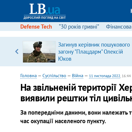
Defense Tech
“30 років гривні”
Фінансова
Загинув керівник пошукового
, є
загону "Плацдарм" Олексій
Юков
Головна
—
Суспільство
—
Війна
—
11 листопада 2022
, 16:44
На звільненій території 
виявили рештки тіл цивіль
За попередніми даними, вони належать т
час окупації населеного пункту.