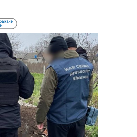
 бажане
e