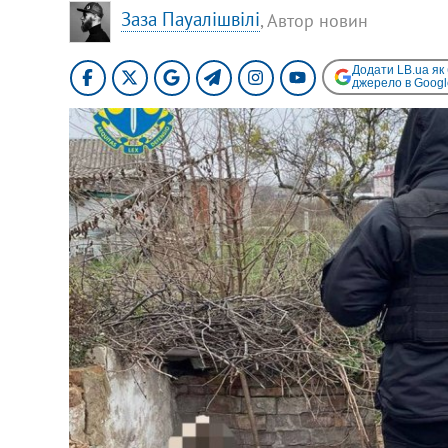
Заза Пауалішвілі
, Автор новин
Додати LB.ua як
джерело в Googl