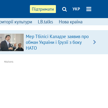
Підтримати
УКР
риторії культури
LB.talks
Нова країна
Мер Тбілісі Каладзе заявив про
обман України і Грузії з боку
НАТО
РЕКЛАМА