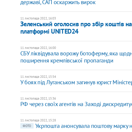
державі, САП оскаржить вирок
11 листопада 2022, 16:03
​Зеленський оголосив про збір коштів н
платформі UNITED24
11 листопада 2022, 16:00
СБУ ліквідувала ворожу ботоферму, яка щод
поширення кремлівської пропаганди
11 листопада 2022, 15:54
У боях під Луганськом ​загинув юрист Мініст
11 листопада 2022, 15:36
РФ через своїх агентів на Заході дискредитує 
11 листопада 2022, 15:28
Укрпошта анонсувала поштову марку н
ФОТО