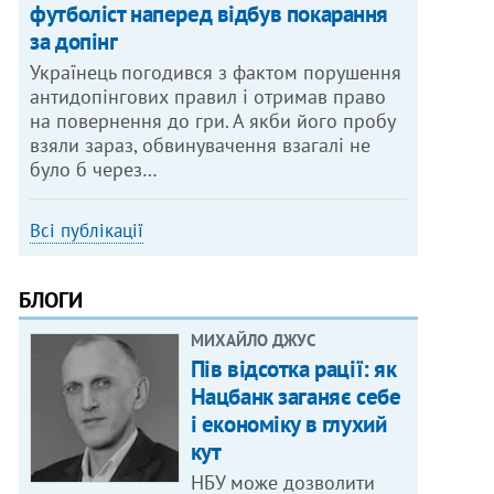
футболіст наперед відбув покарання
за допінг
Українець погодився з фактом порушення
антидопінгових правил і отримав право
на повернення до гри. А якби його пробу
взяли зараз, обвинувачення взагалі не
було б через…
Всі публікації
БЛОГИ
МИХАЙЛО ДЖУС
Пів відсотка рації: як
Нацбанк заганяє себе
і економіку в глухий
кут
НБУ може дозволити