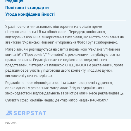
Редакція
Політики і стандарти
Угода конфіденційності
У разі повного чи часткового відтворення матеріалів пряме
гіперпосилання на LB.ua обов'язкове! Передрук, копіювання,
відтворення або інше використання матеріалів, що містять посилання на
агентство "Українськi Новини" й "Українська Фото Група", заборонено.
Матеріали, які розміщуються на сайті з позначкою "Реклама" / "Новини
компаній" / "Пресреліз" / "Promoted", є рекламними та публікуються на
правах реклами. Редакція може не поділяти погляди, які в них
представлені. Матеріали з плашкою СПЕЦПРОЄКТ є рекламними, проте
редакція бере участь у підготовці цього контенту і поділяє думки,
висловлені у цих матеріалах.
Редакція не несе відповідальності за факти та оціночні судження,
оприлюднені у рекламних матеріалах. Згідно з українським
законодавством, відповідальність за зміст реклами несе рекламодавець.
Cуб'єкт у сфері онлайн-медіа; ідентифікатор медіа - R40-05097
РЕКЛАМА