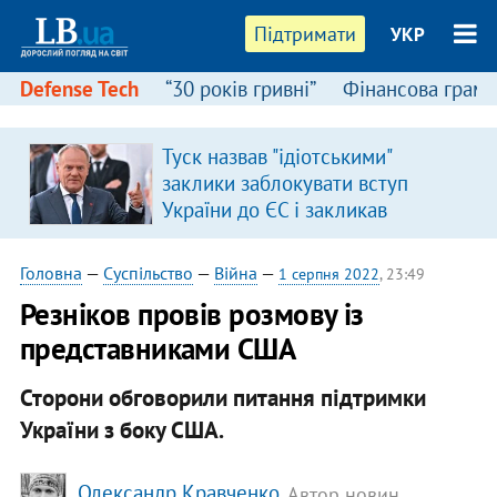
Підтримати
УКР
Defense Tech
“30 років гривні”
Фінансова грамо
Туск назвав "ідіотськими"
я
заклики заблокувати вступ
України до ЄС і закликав
припинити антиукраїнську
риторику
Головна
—
Суспільство
—
Війна
—
1 серпня 2022
, 23:49
Резніков провів розмову із
представниками США
Сторони обговорили питання підтримки
України з боку США.
Олександр Кравченко
, Автор новин