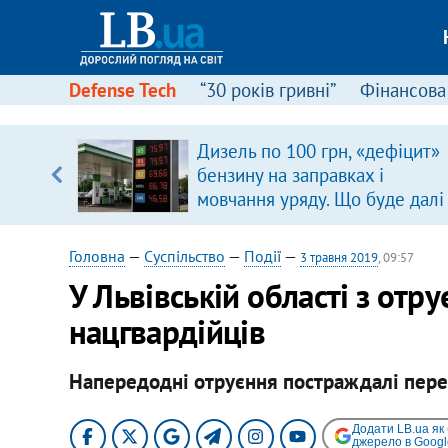
Defense Tech
“30 років гривні”
Фінансова
Дизель по 100 грн, «дефіцит»
уп
бензину на заправках і
мовчання уряду. Що буде далі
ку
цінами на пальне?
Головна
—
Суспільство
—
Події
—
3 травня 2019
, 09:57
У Львівській області з отр
нацгвардійців
Напередодні отруєння постраждалі переб
Додати LB.ua як
джерело в Googl