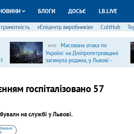
НОВИНИ
БЛОГИ
ДОСЬЄ
LB.LIVE
 грамотність
«Епіцентр виробників»
CultHub
Те
Масована атака по
ФОТО
Україні: на Дніпропетровщині
 з
загинула родина, у Львові –
удар по багатоповерхівках
(доповнюється)
уєнням госпіталізовано 57
ували на службі у Львові.
 бажане
e