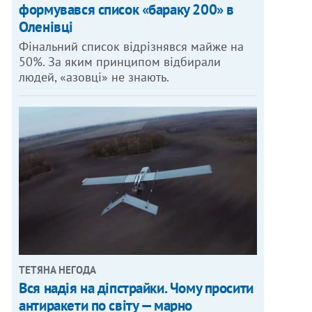
формувався список «бараку 200» в
Оленівці
Фінальний список відрізнявся майже на
50%. За яким принципом відбирали
людей, «азовці» не знають.
ТЕТЯНА НЕГОДА
Вся надія на діпстрайки. Чому просити
антиракети по світу — марно