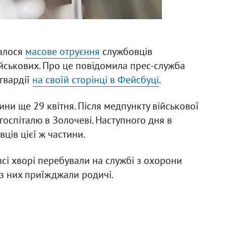
талося
масове отруєння
службовців
військових. Про це повідомила прес-служба
гвардії
на своїй сторінці в Фейсбуці
.
ни ще 29 квітня. Після медпункту військової
госпіталю в Золочеві. Наступного дня в
ців цієї ж частини.
всі хворі перебували на службі з охорони
із них приїжджали родичі.