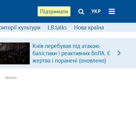
Підтримати
УКР
риторії культури
LB.talks
Нова країна
Київ перебував під атакою
балістики і реактивних БпЛА. Є
жертва і поранені (оновлено)
РЕКЛАМА