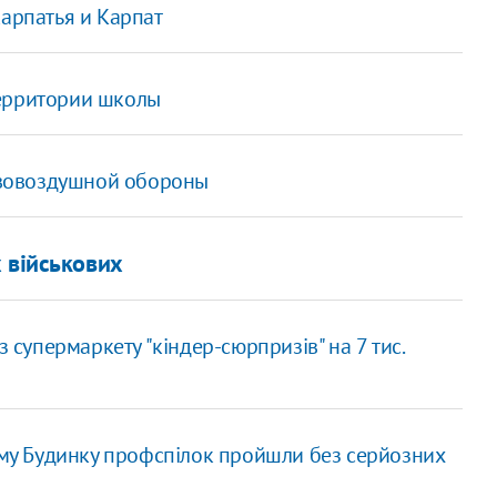
карпатья и Карпат
территории школы
вовоздушной обороны
 військових
з супермаркету "кіндер-сюрпризів" на 7 тис.
кому Будинку профспілок пройшли без серйозних