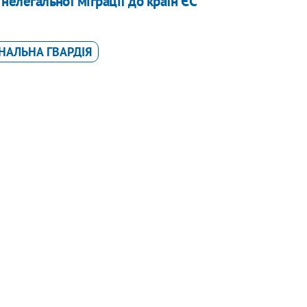
 нелегальної міграції до країн ЄС
НАЛЬНА ГВАРДІЯ