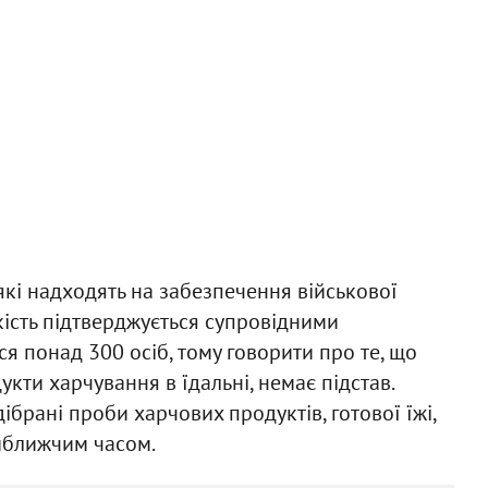
які надходять на забезпечення військової
якість підтверджується супровідними
ся понад 300 осіб, тому говорити про те, що
кти харчування в їдальні, немає підстав.
дібрані проби харчових продуктів, готової їжі,
айближчим часом.