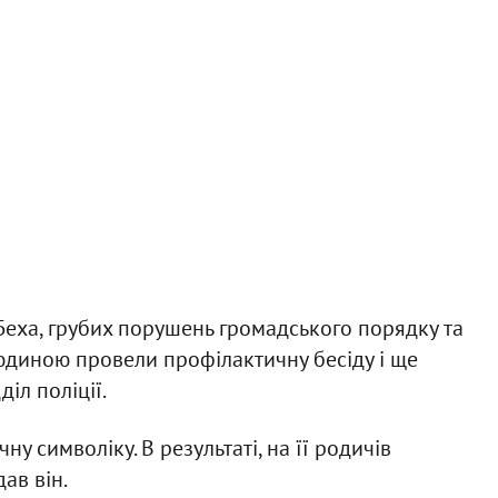
 Беха, грубих порушень громадського порядку та
людиною провели профілактичну бесіду і ще
іл поліції.
у символіку. В результаті, на її родичів
ав він.