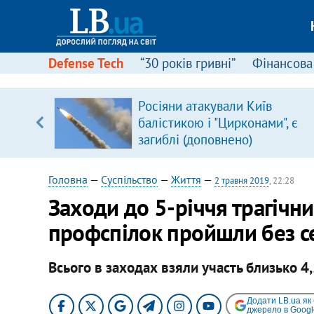
Defense Tech
“30 років гривні”
Фінансова
Росіяни атакували Київ
балістикою і "Цирконами", є
загиблі (доповнено)
Головна
—
Суспільство
—
Життя
—
2 травня 2019
, 22:28
Заходи до 5-річчя трагічн
профспілок пройшли без 
Всього в заходах взяли участь близько 4,5
Додати LB.ua як
джерело в Googl