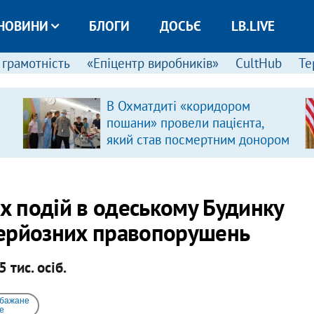
НОВИНИ
БЛОГИ
ДОСЬЄ
LB.LIVE
 грамотність
«Епіцентр виробників»
CultHub
Те
В Охматдиті «коридором
пошани» провели пацієнта,
який став посмертним донором
их подій в одеському Будинку
серйозних правопорушень
 тис. осіб.
 бажане
e