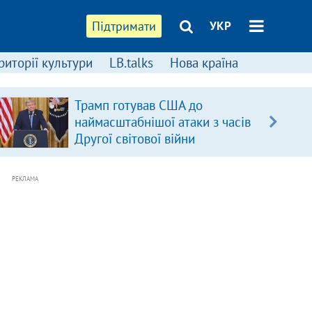
Підтримати
УКР
риторії культури
LB.talks
Нова країна
Трамп готував США до
наймасштабнішої атаки з часів
Другої світової війни
РЕКЛАМА