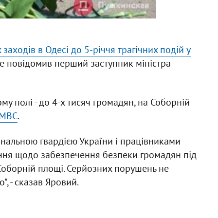
заходів в Одесі до 5-річчя трагічних подій у
е повідомив перший заступник міністра
му полі - до 4-х тисяч громадян, на Соборній
 МВС
.
іональною гвардією України і працівниками
ння щодо забезпечення безпеки громадян під
 Соборній площі. Серйозних порушень не
, - сказав Яровий.