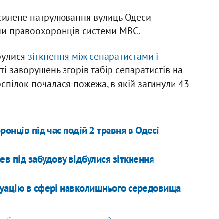
осилене патрулювання вулиць Одеси
ми правоохоронців системи МВС.
дбулися
зіткнення між сепаратистами і
аті заворушень згорів табір сепаратистів на
спілок почалася пожежа, в якій загинули 43
ронців під час подій 2 травня в Одесі
ев під забудову відбулися зіткнення
туацію в сфері навколишнього середовища