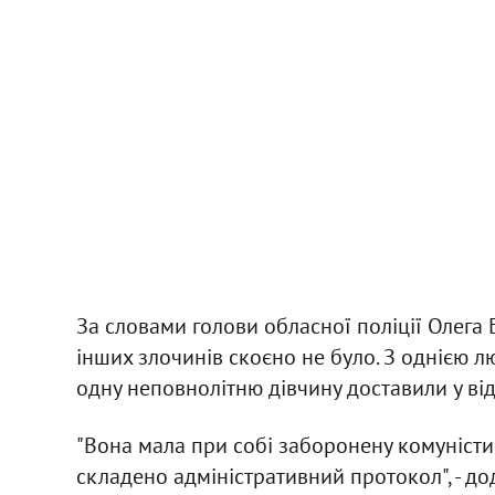
За словами голови обласної поліції Олега
інших злочинів скоєно не було. З однією 
одну неповнолітню дівчину доставили у відд
"Вона мала при собі заборонену комуністичн
складено адміністративний протокол", - дод