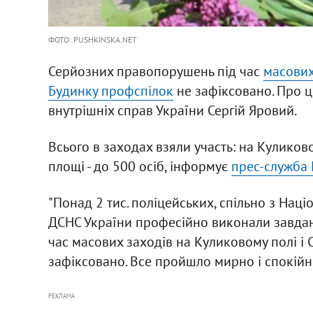
ФОТО: PUSHKINSKA.NET
Серйозних правопорушень під час
масових 
Будинку профспілок
не зафіксовано. Про ц
внутрішніх справ України Сергій Яровий.
Всього в заходах взяли участь: на Куликово
площі - до 500 осіб, інформує
прес-служба
"Понад 2 тис. поліцейських, спільно з Нац
ДСНС України професійно виконали завда
час масових заходів на Куликовому полі і
зафіксовано. Все пройшло мирно і спокійно"
РЕКЛАМА