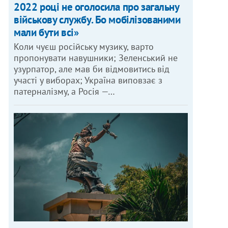
2022 році не оголосила про загальну
військову службу. Бо мобілізованими
мали бути всі»
Коли чуєш російську музику, варто
пропонувати навушники; Зеленський не
узурпатор, але мав би відмовитись від
участі у виборах; Україна виповзає з
патерналізму, а Росія —…