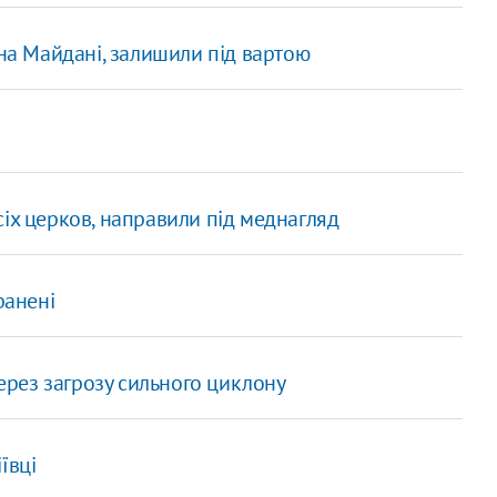
 на Майдані, залишили під вартою
іх церков, направили під меднагляд
ранені
через загрозу сильного циклону
ївці