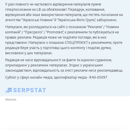
У разі повного чи часткового відтворення матеріалів пряме
гіперпосилання на LB.ua обов'язкове! Передрук, копіювання,
відтворення або інше використання матеріалів, що містять посилання на
агентство "Українськi Новини" й "Українська Фото Група", заборонено.
Матеріали, які розміщуються на сайті з позначкою "Реклама" / "Новини
компаній" / "Пресреліз" / "Promoted", є рекламними та публікуються на
правах реклами. Редакція може не поділяти погляди, які в них
представлені. Матеріали з плашкою СПЕЦПРОЄКТ є рекламними, проте
редакція бере участь у підготовці цього контенту і поділяє думки,
висловлені у цих матеріалах.
Редакція не несе відповідальності за факти та оціночні судження,
оприлюднені у рекламних матеріалах. Згідно з українським
законодавством, відповідальність за зміст реклами несе рекламодавець.
Cуб'єкт у сфері онлайн-медіа; ідентифікатор медіа - R40-05097
РЕКЛАМА