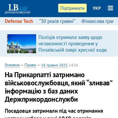
Підтримати
УКР
Defense Tech
“30 років гривні”
Фінансова грамо
Поліція отримала заяву щодо
незаконності проведення у
Почаївській лаврі хресної ходи
Головна
—
Право
—
16 травня 2025
, 14:26
На Прикарпатті затримано
військовослужбовця, який “зливав”
інформацію з баз даних
Держприкордонслужби
Посадовця затримали під час отримання