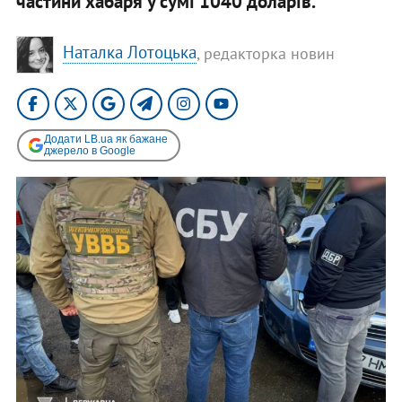
частини хабаря у сумі 1040 доларів.
Наталка Лотоцька
, редакторка новин
Додати LB.ua як бажане
джерело в Google