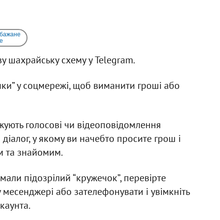
 бажане
e
у шахрайську схему у Telegram.
ки” у соцмережі, щоб виманити гроші або
жують голосові чи відеоповідомлення
іалог, у якому ви начебто просите грош і
м та знайомим.
али підозрілий “кружечок”, перевірте
 месенджері або зателефонувати і увімкніть
каунта.