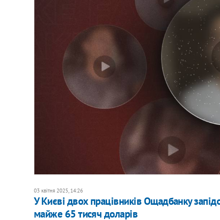
03 квітня 2025, 14:26
У Києві двох працівників Ощадбанку запідо
майже 65 тисяч доларів