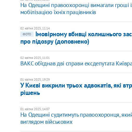
На Одещині правоохоронці вимагали гроші і
мобілізацією їхніх працівників
02 квітня 2025, 11:14
Імовірному вбивці колишнього за
ФОТО
про підозру (доповнено)
02 квітня 2025, 11:01
ВАКС об’єднав дві справи ексдепутата Київ
01 квітня 2025, 19:29
У Києві викрили трьох адвокатів, які в
рішень
01 квітня 2025, 14:07
На Одещині судитимуть правоохоронця, яки
виглядом військових