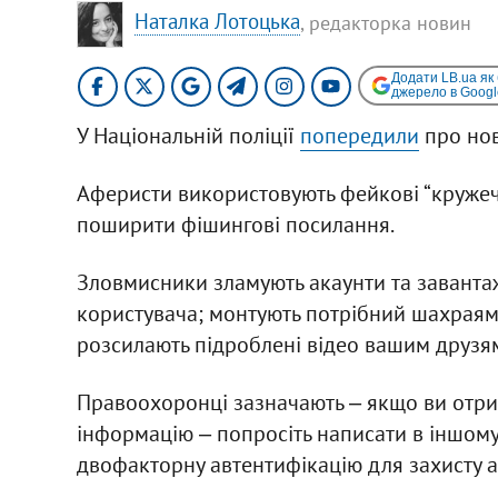
Наталка Лотоцька
, редакторка новин
Додати LB.ua як
джерело в Googl
У Національній поліції
попередили
про нов
Аферисти використовують фейкові “кружеч
поширити фішингові посилання.
Зловмисники зламують акаунти та заванта
користувача; монтують потрібний шахраям д
розсилають підроблені відео вашим друзя
Правоохоронці зазначають ‒ якщо ви отрим
інформацію ‒ попросіть написати в іншому
двофакторну автентифікацію для захисту а