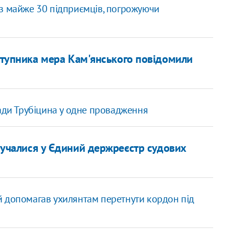
з майже 30 підприємців, погрожуючи
ступника мера Кам'янського повідомили
ради Трубіцина у одне провадження
тручалися у Єдиний держреєстр судових
й допомагав ухилянтам перетнути кордон під