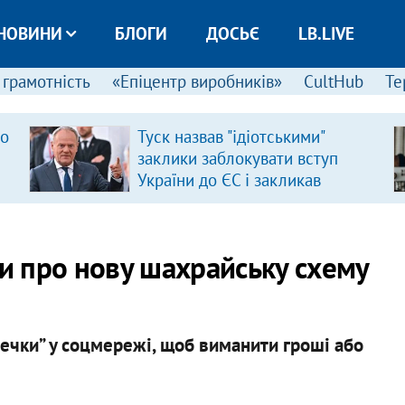
НОВИНИ
БЛОГИ
ДОСЬЄ
LB.LIVE
 грамотність
«Епіцентр виробників»
CultHub
Те
ро
Туск назвав "ідіотськими"
заклики заблокувати вступ
України до ЄС і закликав
припинити антиукраїнську
риторику
 про нову шахрайську схему
ечки” у соцмережі, щоб виманити гроші або