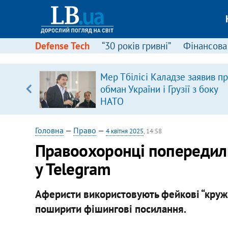
Defense Tech
“30 років гривні”
Фінансова
Мер Тбілісі Каладзе заявив п
обман України і Грузії з боку
вщині
НАТО
і –
ах
Головна
—
Право
—
4 квітня 2025
, 14:58
Правоохоронці попередили
у Telegram
Аферисти використовують фейкові “круж
поширити фішингові посилання.