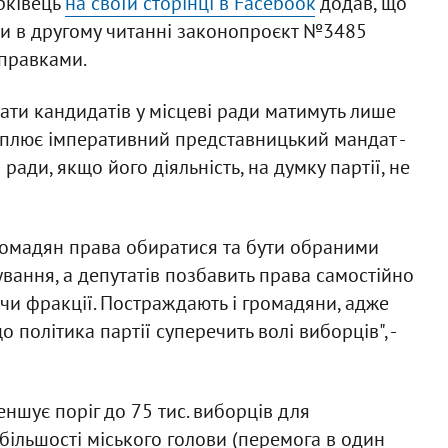
рківець
на своїй сторінці в Facebook
додав, що
ати в другому читанні законопроєкт №3485
правками.
ти кандидатів у місцеві ради матимуть лише
кріплює імперативний представницький мандат -
ради, якщо його діяльність, на думку партії, не
 громадян права обиратися та бути обраними
ання, а депутатів позбавить права самостійно
 чи фракції. Постраждають і громадяни, адже
 політика партії суперечить волі виборців", -
еншує поріг до 75 тис. виборців для
більшості міського голови (перемога в один