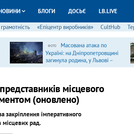
НОВИНИ
БЛОГИ
ДОСЬЄ
LB.LIVE
 грамотність
«Епіцентр виробників»
CultHub
Те
Масована атака по
ФОТО
Україні: на Дніпропетровщині
загинула родина, у Львові –
удар по багатоповерхівках
(доповнюється)
представників місцевого
ментом (оновлено)
за закріплення імперативного
 місцевих рад.