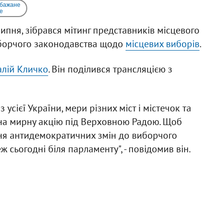
 бажане
e
липня, зібрався мітинг представників місцевого
виборчого законодавства щодо
місцевих виборів
.
алій Кличко
. Він поділився трансляцією з
сієї України, мери різних міст і містечок та
 на мирну акцію під Верховною Радою. Щоб
ня антидемократичних змін до виборчого
 сьогодні біля парламенту", - повідомив він.