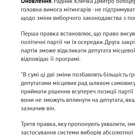
Оновлення
. Радник Кличка Дмитро Білоце
головна вимога мітингарів - не підтримув
щодо зміни виборчого законодавства з по
Перша правка встановлює, що право висува
політичні партії чи їх осередки. Друга за
партія зможе відкликати депутата місцевої 
відповідає її програмі.
"В сумі ці дві зміни позбавлять більшість
депутатами місцевих рад шляхом самовисув
приймати рішення всупереч позиції партії
вони не зможуть вплинути на депутата, якщо
зазначив він.
Третя правка, яку пропонують ухвалити, зм
застосування системи виборів абсолютної 