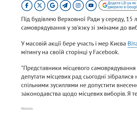
Додати LB.ua як
джерело в Googl
Під будівлею Верховної Ради у середу, 15 
самоврядування у зв'язку зі змінами до 
У масовій акції бере участь і мер Києва
Віт
мітингу на своїй сторінці у Facebook.
"Представники місцевого самоврядування з у
депутати місцевих рад сьогодні зібралися
спільними зусиллями не допустити внесен
законодавства щодо місцевих виборів. Я теж
РЕКЛАМА