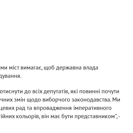
ми міст вимагає, щоб державна влада
дування.
тиснути до всіх депутатів, які повинні почути
ичних змін щодо виборчого законодавства. Ми
сцевих рад та впровадження імперативного
йних кольорів, він має бути представником", -