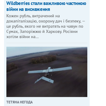
Wildberries стали важливою частиною
війни на виснаження
Кожен рубль, витрачений на
докапіталізацію, охорону дач і безпеку, —
це рубль, якого не витратять на чавун по
Сумах, Запоріжжю й Харкову. Росіяни
хотіли війни на…
ТЕТЯНА НЕГОДА