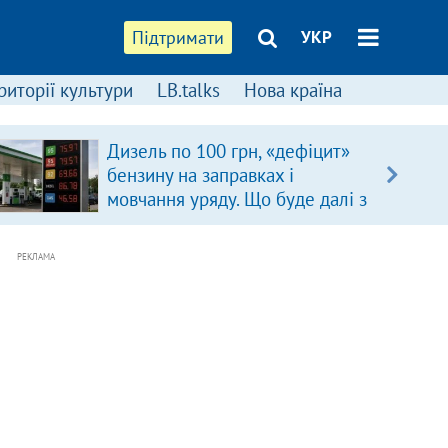
Підтримати
УКР
риторії культури
LB.talks
Нова країна
Дизель по 100 грн, «дефіцит»
бензину на заправках і
мовчання уряду. Що буде далі з
цінами на пальне?
РЕКЛАМА