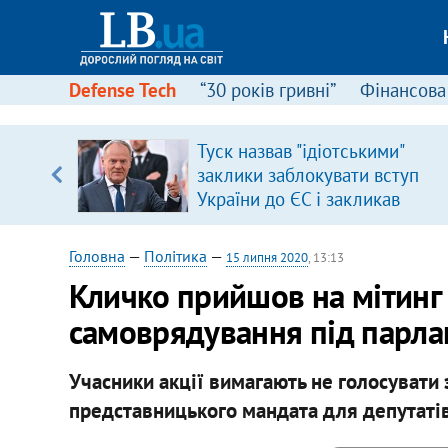
Defense Tech
“30 років гривні”
Фінансова
щодо
Туск назвав "ідіотськими"
 у
заклики заблокувати вступ
ої ходи
України до ЄС і закликав
припинити антиукраїнську
риторику
Головна
—
Політика
—
15 липня 2020
, 13:13
Кличко прийшов на мітинг 
самоврядування під парла
Учасники акції вимагають не голосувати 
представницького мандата для депутатів