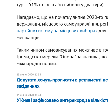
тур — 51% голосів або вибори у два тури).
Нагадаємо, що на початку липня 2020-го па
держвлади, місцевого самоуправління, ре
партійну систему на місцевих виборах
для 
мешканців.
Таким чином самовисування можливе в грома
Громадська мережа "Опора" зазначила, що
міжнародні норми.
15 липня 2020, 12:58
​Депутати хочуть прописати в регламенті п
засіданнях
15 липня 2020, 12:44
У Києві зафіксовано антирекорд за кількі