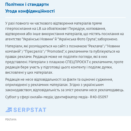
Політики і стандарти
Угода конфіденційності
У разі повного чи часткового відтворення матеріалів пряме
гіперпосилання на LB.ua обов'язкове! Передрук, копіювання,
відтворення або інше використання матеріалів, що містять посилання на
агентство "Українськi Новини" й "Українська Фото Група", заборонено.
Матеріали, які розміщуються на сайті з позначкою "Реклама" / "Новини
компаній" / "Пресреліз" / "Promoted", є рекламними та публікуються на
правах реклами. Редакція може не поділяти погляди, які в них
представлені. Матеріали з плашкою СПЕЦПРОЄКТ є рекламними, проте
редакція бере участь у підготовці цього контенту і поділяє думки,
висловлені у цих матеріалах.
Редакція не несе відповідальності за факти та оціночні судження,
оприлюднені у рекламних матеріалах. Згідно з українським
законодавством, відповідальність за зміст реклами несе рекламодавець.
Cуб'єкт у сфері онлайн-медіа; ідентифікатор медіа - R40-05097
РЕКЛАМА