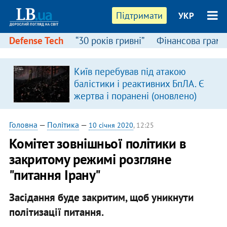
Підтримати
УКР
Defense Tech
“30 років гривні”
Фінансова грамо
Київ перебував під атакою
балістики і реактивних БпЛА. Є
жертва і поранені (оновлено)
Головна
—
Політика
—
10 січня 2020
, 12:25
Комітет зовнішньої політики в
закритому режимі розгляне
"питання Ірану"
Засідання буде закритим, щоб уникнути
політизації питання.