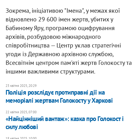
Зокрема, ініціативою "Імена", у межах якої
відновлено 29 600 імен жертв, убитих у
Бабиному Яру, програмою оцифрування
архівів, розбудовою міжнародного
співробітництва — Центр уклав стратегічні
угоди із Державною архівною службою,
Всесвітнім центром пам'яті жертв Голокосту та
іншими важливими структурами.
23 квітня 2025, 20:29
Поліція розслідує протиправні дії на
меморіалі жертвам Голокосту у Харкові
22 квітня 2025, 07:00
«Найцінніший вантаж»: казка про Голокост і
силу любові
18 квітня 2025, 10:00