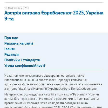
18 травня 2025, 02:12
Австрія виграла Євробачення-2025, Україна
9-та
Про нас
Реклама на сайті
Івенти
Редакція
Політики і стандарти
Угода конфіденційності
У разі повного чи часткового відтворення матеріалів пряме
гіперпосилання на LB.ua обов'язкове! Передрук, копіювання,
відтворення або інше використання матеріалів, що містять посилання на
агентство "Українськi Новини" й "Українська Фото Група", заборонено.
Матеріали, які розміщуються на сайті з позначкою "Реклама" / "Новини
компаній" / "Пресреліз" / "Promoted", є рекламними та публікуються на
правах реклами. Редакція може не поділяти погляди, які в них
представлені. Матеріали з плашкою СПЕЦПРОЄКТ є рекламними, проте