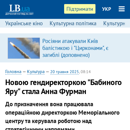
Підтримати
УКР
Українське кіно
Культурна політика
Культурні і
Росіяни атакували Київ
балістикою і "Цирконами", є
загиблі (доповнено)
Головна
—
Культура
—
20 травня 2025
, 08:14
Новою гендиректоркою "Бабиного
Яру" стала Анна Фурман
До призначення вона працювала
операційною директоркою Меморіального
центру та керувала роботою над
стратегічними напрямами.