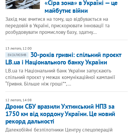
«Сіра зона» в Україні — це
майбутнє війни
Захід має вчитися на тому, що відбувається на
передовій в Україні, прискорювати інновації та
розбудовувати промислову базу, здатну…
13 лютого, 12:00
30-років гривні: спільний проєкт
ЕКСКЛЮЗИВ
LB.ua і Національного банку України
LB.ua та Національний банк України запускають
спільний проєкт у межах комунікаційної кампанії
“Гривня. Більше ніж гроші”*,…
12 лютого, 14:08
Дрони СБУ вразили Ухтинський НПЗ за
1750 км від кордону України. Це новий
рекорд дальності
Далекобійні безпілотники Центру спецоперацій