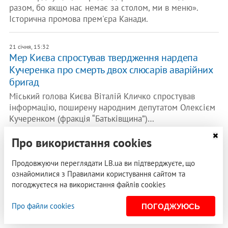
разом, бо якщо нас немає за столом, ми в меню».
Історична промова прем'єра Канади.
21 січня, 15:32
Мер Києва спростував твердження нардепа
Кучеренка про смерть двох слюсарів аварійних
бригад
Міський голова Києва Віталій Кличко спростував
інформацію, поширену народним депутатом Олексієм
Кучеренком (фракція “Батьківщина”)…
Про використання cookies
19 січня, 16:42
14 російських військових отримали очні вироки
Продовжуючи переглядати LB.ua ви підтверджуєте, що
в судах України
ознайомилися з Правилами користування сайтом та
14 російських військових отримали очні вироки за
погоджуєтеся на використання файлів cookies
вчинені в Україні воєнні злочини. Їх судили в
українських судах після того, як…
Про файли cookies
ПОГОДЖУЮСЬ