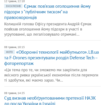
12 травня, 12:10
Єрмак пов'язав оголошення йому
ЕКСКЛЮЗИВ
підозри з "публічним тиском" на
правоохоронців
Колишній голова Офісу президента Андрій Єрмак
пов’язав оголошення йому підозри в участі в
угрупованні, що легалізовувало отримані…
08 травня, 18:15
«Оборонні технології майбутнього». LB.ua
ФОТО
та F-Drones презентували розділ Defense Tech –
фоторепортаж
«Ця тема про те, чи зможемо ми закріпити для
якісного ривка української економіки після перемоги
ті здобутки, які маємо зараз. Чи…
08 травня, 14:25
Суд визнав необґрунтованими претензії НАЗК
до посла України в Ізраїлі