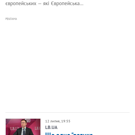
європейських — які Європейська…
РЕКЛАМА
12 липня, 19:55
LB.UA
Ще одне "велике