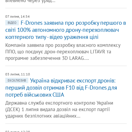
впевнено через уряд…
07 липня, 14:54
F-Drones заявила про розробку першого в
ВІДЕО
світі 100% автономного дрону-перехоплювач
коптерного типу - відео ураження цілі
Компанія заявила про розробку власного комплексу
ППО, що поєднує дрон-перехоплювач LITAVR та
програмне забезпечення 3D LARAG.…
03 липня, 11:10
Україна відкриває експорт дронів:
ЕКСКЛЮЗИВ
перший дозвіл отримав F10 від F-Drones для
потреб військових США
Державна служба експортного контролю України
(ДСЕК) 1 липня видала дозвіл на експорт партії
ударних безпілотних авіаційних…
02 липня, 12:28