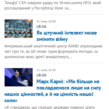
“Альфа” СБУ завдали удару по Ухтинському НПЗ, який
розташований у Республіці Комі за…
31 січня, 10:00
LB.UA
​Як штучний інтелект може
змінити війну
Американський аналітичний центр RAND оприлюднив
звіт про те, як ШІ може трансформувати методи, за
допомогою яких армії воюватимуть…
21 січня, 16:20
LB.UA
​Марк Карні: «Ми більше не
покладаємося лише на силу
наших цінностей, а й на цінність нашої
сили»
«Я стверджую, що середні держави повинні діяти