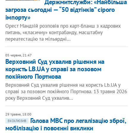
Держмитслужби: «Найбільша
загроза сьогодні — “50 відтінків” сірого
імпорту»
Орест Мандзій розповів про карт-бланш з кадрових
питань, «класичну» контрабанду, масштабну
переатестацію та мільярдні…
05 червня, 21:47
​Верховний Суд ухвалив рішення на
користь LB.UA у справі за позовом
покійного Портнова
Верховний Суд ухвалив рішення на користь Lb.UA у
справі за позовом покійного Портнова. 13 травня 2026
року Верховний Суд ухвалив…
29 травня, 18:00
Голова МВС про легалізацію зброї,
ЕКСКЛЮЗИВ
мобілізацію і повоєнні виклики