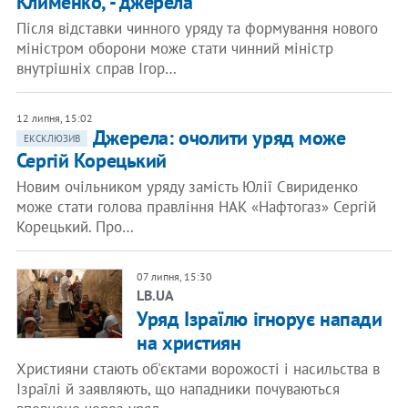
Клименко, - джерела
Після відставки чинного уряду та формування нового
міністром оборони може стати чинний міністр
внутрішніх справ Ігор…
12 липня, 15:02
​Джерела: очолити уряд може
ЕКСКЛЮЗИВ
Сергій Корецький
Новим очільником уряду замість Юлії Свириденко
може стати голова правління НАК «Нафтогаз» Сергій
Корецький. Про…
07 липня, 15:30
LB.UA
Уряд Ізраїлю ігнорує напади
на християн
Християни стають об'єктами ворожості і насильства в
Ізраїлі й заявляють, що нападники почуваються