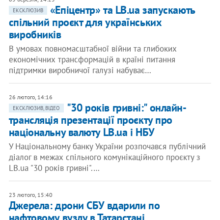
«Епіцентр» та LB.ua запускають
ЕКСКЛЮЗИВ
спільний проєкт для українських
виробників
В умовах повномасштабної війни та глибоких
економічних трансформацій в країні питання
підтримки виробничої галузі набуває…
26 лютого, 14:16
"30 років гривні:" онлайн-
ЕКСКЛЮЗИВ, ВІДЕО
трансляція презентації проєкту про
національну валюту LB.ua і НБУ
У Національному банку України розпочався публічний
діалог в межах спільного комунікаційного проєкту з
LB.ua "30 років гривні".…
23 лютого, 15:40
Джерела: дрони СБУ вдарили по
нафтовому вузлу в Татарстані