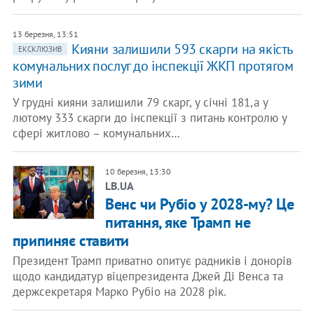
13 березня, 13:51
Кияни залишили 593 скарги на якість
ЕКСКЛЮЗИВ
комунальних послуг до інспекції ЖКП протягом
зими
У грудні кияни залишили 79 скарг, у січні 181,а у
лютому 333 скарги до інспекції з питань контролю у
сфері житлово – комунальних…
10 березня, 13:30
LB.UA
Венс чи Рубіо у 2028-му? Це
питання, яке Трамп не
припиняє ставити
Президент Трамп приватно опитує радників і донорів
щодо кандидатур віцепрезидента Джей Ді Венса та
держсекретаря Марко Рубіо на 2028 рік.