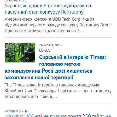
Українські дрони F-drones відібрали на
наступний етап конкурсу Пентагону
Американська компанія UDD Tech Corp, яка за
підсумками першого раунду конкурсу Пентагону Drone
Dominance отримала замовлення на 2…
26 червня, 20:52
LB.UA
Сирський в інтерв'ю Times:
головною метою
командування Росії досі лишається
захоплення нашої території
The Times взяло інтерв'ю в головнокомандувача
Збройних Сил Олександра Сирського – про статистику
втрат ворога, цілі в війні,…
25 червня, 10:42
У Києві не працює понад 250 табло на
ЕКСКЛЮЗИВ