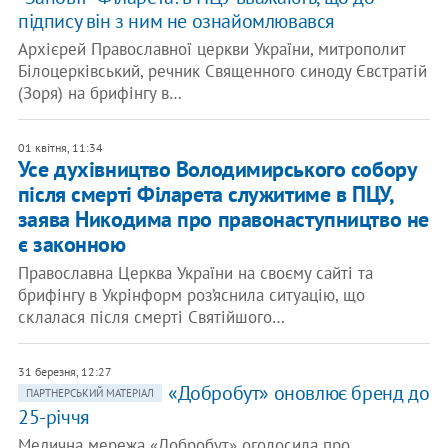
підпису він з ним не ознайомлювався
Архієрей Православної церкви України, митрополит
Білоцерківський, речник Священного синоду Євстратій
(Зоря) на брифінгу в…
01 квітня, 11:34
Усе духівництво Володимирського собору
після смерті Філарета служитиме в ПЦУ,
заява Никодима про правонаступництво не
є законною
Православна Церква України на своєму сайті та
брифінгу в Укрінформ роз’яснила ситуацію, що
склалася після смерті Святійшого…
31 березня, 12:27
«Добробут» оновлює бренд до
ПАРТНЕРСЬКИЙ МАТЕРІАЛ
25-річчя
Медична мережа «Добробут» оголосила про