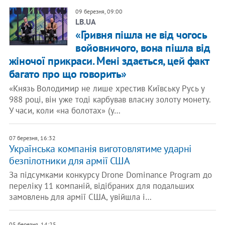
09 березня, 09:00
LB.UA
«Гривня пішла не від чогось
войовничого, вона пішла від
жіночої прикраси. Мені здається, цей факт
багато про що говорить»
«Князь Володимир не лише хрестив Київську Русь у
988 році, він уже тоді карбував власну золоту монету.
У часи, коли «на болотах» (у…
07 березня, 16:32
​Українська компанія виготовлятиме ударні
безпілотники для армії США
За підсумками конкурсу Drone Dominance Program до
переліку 11 компаній, відібраних для подальших
замовлень для армії США, увійшла і…
05 березня, 14:25