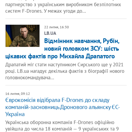
партнерство з українським виробником безпілотних
систем F-Drones. У межах угоди до…
22 липня, 16:30
LB.UA
Відмінник навчання, Рубін,
новий головком ЗСУ: шість
цікавих фактів про Михайла Драпатого
Драпатий міг стати наступником Сирського ще у 2021
році. LB.ua нагадує декілька фактів з біографії нового
головнокомандувача…
16 липня, 09:12
Єврокомісія відібрала F-Drones до складу
компаній-засновниць Дронового альянску ЄС-
Україна
Українська оборонна компанія F-Drones офіційно
увійшла до числа 18 компаній — 9 українських та 9