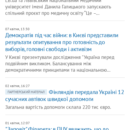
LB.ua та Львівський національний медичний
університет імені Данила Галицького запускають
спільний проєкт про медичну освіту “Це –…
07 квітня, 13:30
Демократія під час війни: в Києві представили
результати опитування про готовність до
виборів, головні свободи і активізм
У Києві презентували дослідження "Україна перед
подвійним викликом. Балансування між
демократичними принципами та національною…
02 квітня, 16:27
Фінляндія передала Україні 12
ПАРТНЕРСЬКИЙ МАТЕРІАЛ
сучасних автівок швидкої допомоги
Загальна вартість допомоги склала 220 тис євро.
01 квітня, 12:07
"Заповіт" Філарета: в ПЦУ вважають, що до