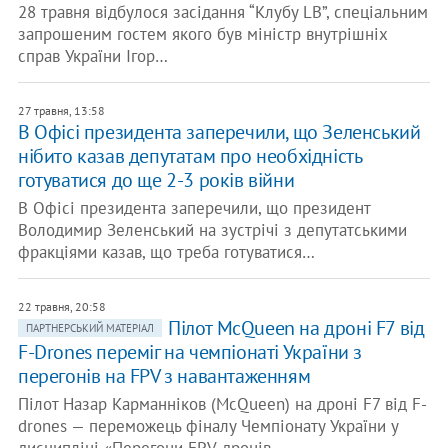
28 травня відбулося засідання “Клубу LB”, спеціальним
запрошеним гостем якого був міністр внутрішніх
справ України Ігор…
27 травня, 13:58
В Офісі президента заперечили, що Зеленський
нібито казав депутатам про необхідність
готуватися до ще 2-3 років війни
В Офісі президента заперечили, що президент
Володимир Зеленський на зустрічі з депутатськими
фракціями казав, що треба готуватися…
22 травня, 20:58
Пілот McQueen на дроні F7 від
ПАРТНЕРСЬКИЙ МАТЕРІАЛ
F-Drones переміг на чемпіонаті України з
перегонів на FPV з навантаженням
Пілот Назар Карманніков (McQueen) на дроні F7 від F-
drones — переможець фіналу Чемпіонату України у
дисципліні «Перегони FPV-дронів…