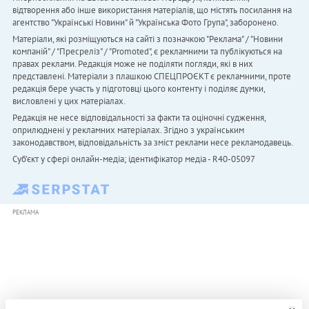
відтворення або інше використання матеріалів, що містять посилання на
агентство "Українськi Новини" й "Українська Фото Група", заборонено.
Матеріали, які розміщуються на сайті з позначкою "Реклама" / "Новини
компаній" / "Пресреліз" / "Promoted", є рекламними та публікуються на
правах реклами. Редакція може не поділяти погляди, які в них
представлені. Матеріали з плашкою СПЕЦПРОЄКТ є рекламними, проте
редакція бере участь у підготовці цього контенту і поділяє думки,
висловлені у цих матеріалах.
Редакція не несе відповідальності за факти та оціночні судження,
оприлюднені у рекламних матеріалах. Згідно з українським
законодавством, відповідальність за зміст реклами несе рекламодавець.
Cуб'єкт у сфері онлайн-медіа; ідентифікатор медіа - R40-05097
РЕКЛАМА