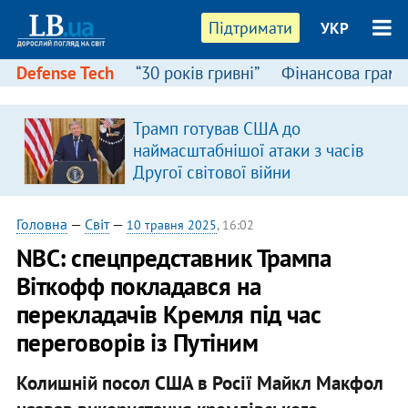
Підтримати
УКР
Defense Tech
“30 років гривні”
Фінансова грамо
Трамп готував США до
наймасштабнішої атаки з часів
Другої світової війни
Головна
—
Світ
—
10 травня 2025
, 16:02
NBC: спецпредставник Трампа
Віткофф покладався на
перекладачів Кремля під час
переговорів із Путіним
Колишній посол США в Росії Майкл Макфол