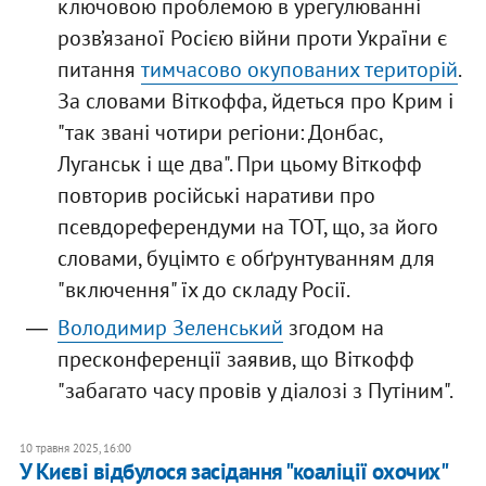
ключовою проблемою в урегулюванні
розв’язаної Росією війни проти України є
питання
тимчасово окупованих територій
.
За словами Віткоффа, йдеться про Крим і
"так звані чотири регіони: Донбас,
Луганськ і ще два". При цьому Віткофф
повторив російські наративи про
псевдореферендуми на ТОТ, що, за його
словами, буцімто є обґрунтуванням для
"включення" їх до складу Росії.
Володимир Зеленський
згодом на
пресконференції заявив, що Віткофф
"забагато часу провів у діалозі з Путіним".
10 травня 2025, 16:00
У Києві відбулося засідання "коаліції охочих"