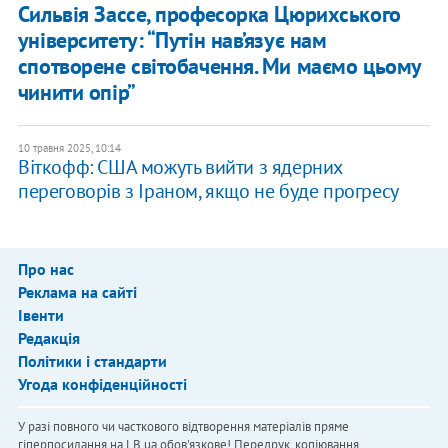
Сильвія Зассе, професорка Цюрихського
університету: “Путін нав’язує нам
спотворене світобачення. Ми маємо цьому
чинити опір”
10 травня 2025, 10:14
Віткофф: США можуть вийти з ядерних
переговорів з Іраном, якщо не буде прогресу
Про нас
Реклама на сайті
Івенти
Редакція
Політики і стандарти
Угода конфіденційності
У разі повного чи часткового відтворення матеріалів пряме
гіперпосилання на LB.ua обов'язкове! Передрук, копіювання,