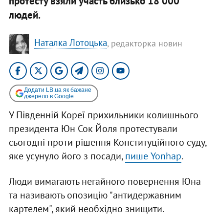
протесту взяли участь близько 18 000
людей.
Наталка Лотоцька
, редакторка новин
Додати LB.ua як бажане
джерело в Google
У Південній Кореї прихильники колишнього
президента Юн Сок Йоля протестували
сьогодні проти рішення Конституційного суду,
яке усунуло його з посади,
пише Yonhap
.
Люди вимагають негайного повернення Юна
та називають опозицію "антидержавним
картелем", який необхідно знищити.