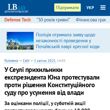
Підтримати
УКР
Defense Tech
“30 років гривні”
Фінансова грамо
Поліція отримала заяву щодо
незаконності проведення у
Почаївській лаврі хресної ходи
Головна
—
Світ
—
5 квітня 2025
, 14:05
У Сеулі прихильники
експрезидента Юна протестували
проти рішення Конституційного
суду про усунення від влади
За оцінками поліції, у суботній акції