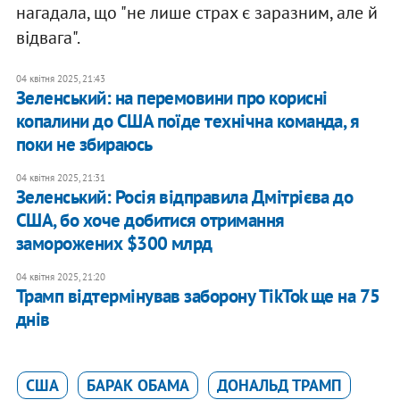
нагадала, що "не лише страх є заразним, але й
відвага".
04 квітня 2025, 21:43
Зеленський: на перемовини про корисні
копалини до США поїде технічна команда, я
поки не збираюсь
04 квітня 2025, 21:31
Зеленський: Росія відправила Дмітрієва до
США, бо хоче добитися отримання
заморожених $300 млрд
04 квітня 2025, 21:20
Трамп відтермінував заборону TikTok ще на 75
днів
США
БАРАК ОБАМА
ДОНАЛЬД ТРАМП