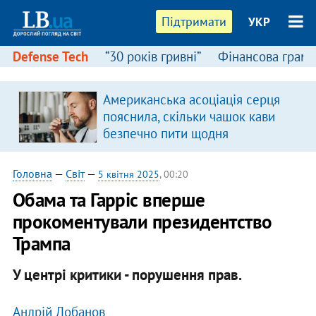
Підтримати
УКР
Defense Tech
“30 років гривні”
Фінансова грамо
Американська асоціація серця
пояснила, скільки чашок кави
безпечно пити щодня
Головна
—
Світ
—
5 квітня 2025
, 00:20
Обама та Гарріс вперше
прокоментували президентство
Трампа
У центрі критики - порушення прав.
Андрій Лобанов