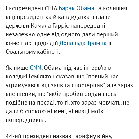
Експрезидент США
Барак Обама
та колишня
віцепрезидентка й кандидатка в глави
держави Камала Гарріс напередодні
незалежно одне від одного дали перший
коментар щодо дій
Дональда Трампа
в
Овальному кабінеті.
Як пише
CNN
, Обама під час інтерв'ю в
коледжі Гемільтон сказав, що "певний час
утримувався від заяв та спостерігав", але зараз
впевнений, що "якби зробив бодай щось
подібне на посаді, то ті, хто зараз мовчать, не
дали б спокою ні мені, ні низці моїх
попередників".
44-ий президент назвав тарифну війну,