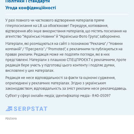
Політики і стандарти
Угода конфіденційності
У разі повного чи часткового відтворення матеріалів пряме
гіперпосилання на LB.ua обов'язкове! Передрук, копіювання,
відтворення або інше використання матеріалів, що містять посилання на
агентство "Українськi Новини" й "Українська Фото Група", заборонено.
Матеріали, які розміщуються на сайті з позначкою "Реклама" / "Новини
компаній" / "Пресреліз" / "Promoted", є рекламними та публікуються на
правах реклами. Редакція може не поділяти погляди, які в них
представлені. Матеріали з плашкою СПЕЦПРОЄКТ є рекламними, проте
редакція бере участь у підготовці цього контенту і поділяє думки,
висловлені у цих матеріалах.
Редакція не несе відповідальності за факти та оціночні судження,
оприлюднені у рекламних матеріалах. Згідно з українським
законодавством, відповідальність за зміст реклами несе рекламодавець.
Cуб'єкт у сфері онлайн-медіа; ідентифікатор медіа - R40-05097
РЕКЛАМА