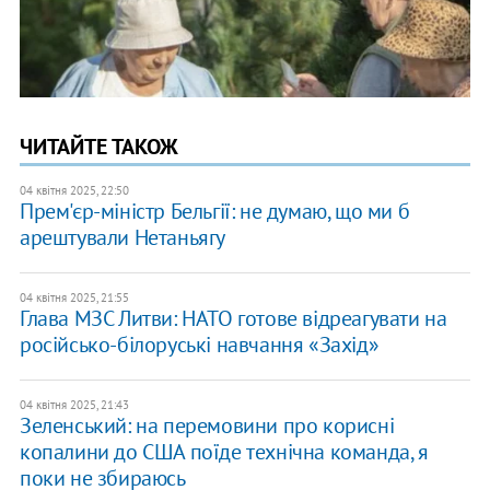
ЧИТАЙТЕ ТАКОЖ
04 квітня 2025, 22:50
​Прем'єр-міністр Бельгії: не думаю, що ми б
арештували Нетаньягу
04 квітня 2025, 21:55
Глава МЗС Литви: НАТО готове відреагувати на
російсько-білоруські навчання «Захід»
04 квітня 2025, 21:43
Зеленський: на перемовини про корисні
копалини до США поїде технічна команда, я
поки не збираюсь