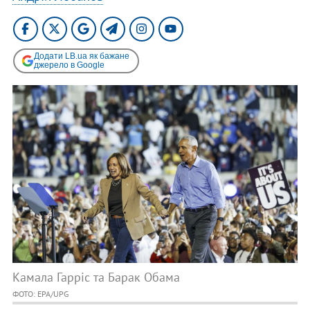
Додати LB.ua як бажане
джерело в Google
Камала Гарріс та Барак Обама
ФОТО: EPA/UPG