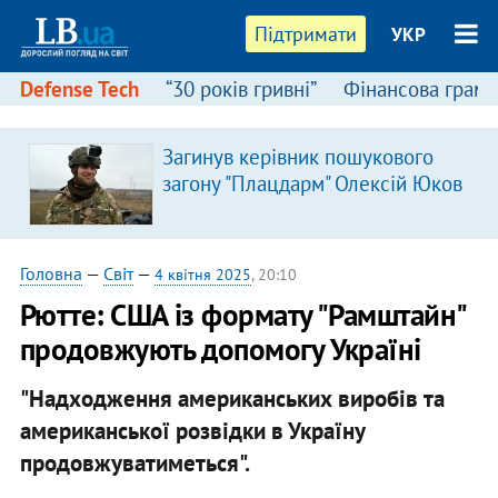
Підтримати
УКР
Defense Tech
“30 років гривні”
Фінансова грамо
Загинув керівник пошукового
загону "Плацдарм" Олексій Юков
Головна
—
Світ
—
4 квітня 2025
, 20:10
Рютте: США із формату "Рамштайн"
продовжують допомогу Україні
"Надходження американських виробів та
американської розвідки в Україну
продовжуватиметься".