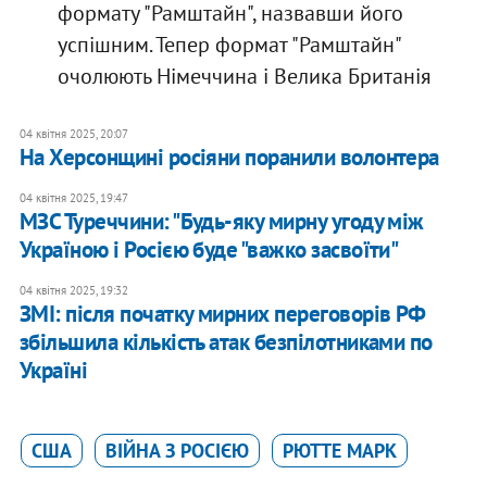
формату "Рамштайн", назвавши його
успішним. Тепер формат "Рамштайн"
очолюють Німеччина і Велика Британія
04 квітня 2025, 20:07
​На Херсонщині росіяни поранили волонтера
04 квітня 2025, 19:47
МЗС Туреччини: "Будь-яку мирну угоду між
Україною і Росією буде "важко засвоїти"
04 квітня 2025, 19:32
ЗМІ: після початку мирних переговорів РФ
збільшила кількість атак безпілотниками по
Україні
США
ВІЙНА З РОСІЄЮ
РЮТТЕ МАРК