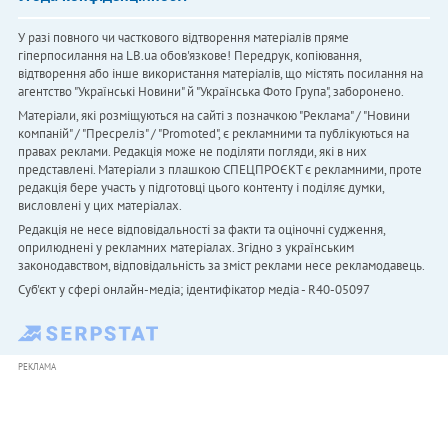
У разі повного чи часткового відтворення матеріалів пряме
гіперпосилання на LB.ua обов'язкове! Передрук, копіювання,
відтворення або інше використання матеріалів, що містять посилання на
агентство "Українськi Новини" й "Українська Фото Група", заборонено.
Матеріали, які розміщуються на сайті з позначкою "Реклама" / "Новини
компаній" / "Пресреліз" / "Promoted", є рекламними та публікуються на
правах реклами. Редакція може не поділяти погляди, які в них
представлені. Матеріали з плашкою СПЕЦПРОЄКТ є рекламними, проте
редакція бере участь у підготовці цього контенту і поділяє думки,
висловлені у цих матеріалах.
Редакція не несе відповідальності за факти та оціночні судження,
оприлюднені у рекламних матеріалах. Згідно з українським
законодавством, відповідальність за зміст реклами несе рекламодавець.
Cуб'єкт у сфері онлайн-медіа; ідентифікатор медіа - R40-05097
РЕКЛАМА