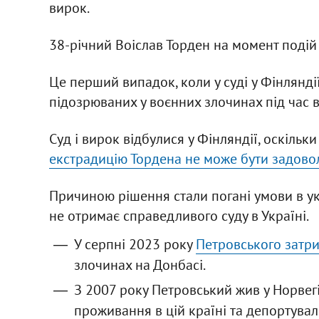
вирок.
38-річний Воіслав Торден на момент подій 
Це перший випадок, коли у суді у Фінлянд
підозрюваних у воєнних злочинах під час ві
Суд і вирок відбулися у Фінляндії, оскіль
екстрадицію Тордена не може бути задов
Причиною рішення стали погані умови в укр
не отримає справедливого суду в Україні.
У серпні 2023 року
Петровського затри
злочинах на Донбасі.
З 2007 року Петровський жив у Норвегі
проживання в цій країні та депортувал