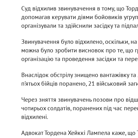
Суд відхилив звинувачення в тому, що Торд
допомагав керувати діями бойовиків угруп
організували та здійснили засідку та підп
Звинувачення було відхилено, оскільки, на 
можна було зробити висновок про те, що г
організацію та проведення засідки та пере
Внаслідок обстрілу знищено вантажівку та
п’ятьох бійців поранено, 21 військовий заг
Через зняття звинувачень позови про ві
чотирьох солдатів, поранених під час перест
відхилені.
Адвокат Тордена Хейккі Лампела каже, що