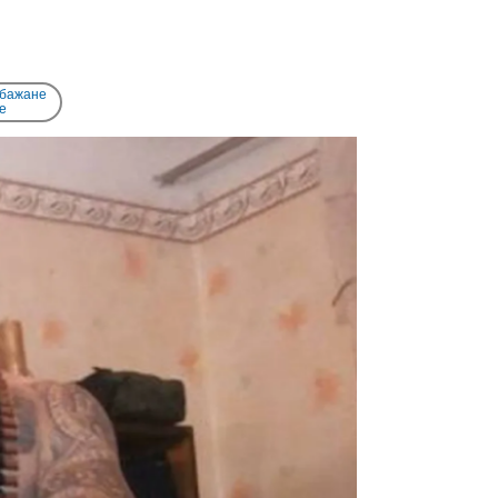
 бажане
e