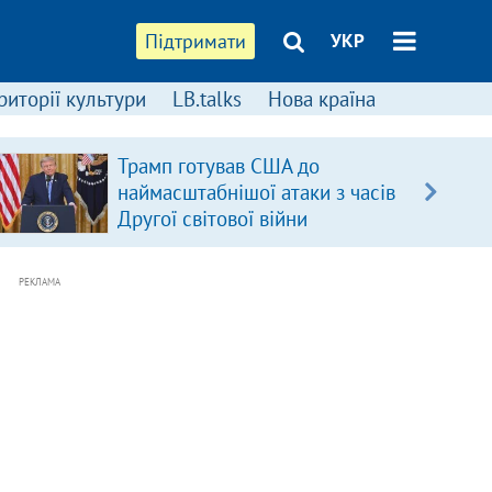
Підтримати
УКР
риторії культури
LB.talks
Нова країна
Трамп готував США до
наймасштабнішої атаки з часів
Другої світової війни
РЕКЛАМА