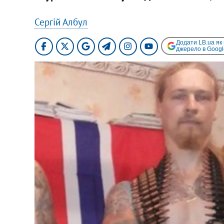
Сергій Албул
Додати LB.ua як
джерело в Googl