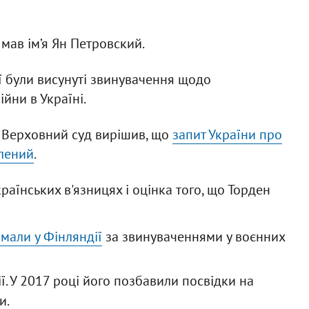
мав ім’я Ян Петровский.
ії були висунуті звинувачення щодо
йни в Україні.
ки Верховний суд вирішив, що
запит України про
олений
.
аїнських в'язницях і оцінка того, що Торден
мали у Фінляндії
за звинуваченнями у воєнних
ї. У 2017 році його позбавили посвідки на
и.