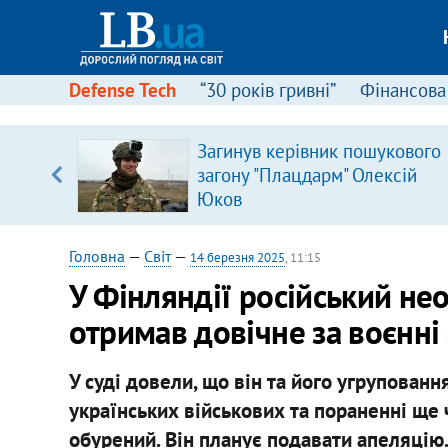
Defense Tech
“30 років гривні”
Фінансова
ою
Загинув керівник пошукового
пЛА. Є
загону "Плацдарм" Олексій
лено)
Юков
Головна
—
Світ
—
14 березня 2025
, 11:15
У Фінляндії російський не
отримав довічне за воєнні
У суді довели, що він та його угрупова
українських військових та пораненні ще
обурений. Він планує подавати апеляцію