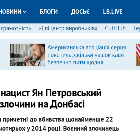
НОВИНИ
БЛОГИ
ДОСЬЄ
LB.LIVE
 грамотність
«Епіцентр виробників»
CultHub
Те
Американська асоціація серця
пояснила, скільки чашок кави
безпечно пити щодня
онацист Ян Петровський
 злочини на Донбасі
ння причетні до вбивства щонайменше 22
 чотирьох у 2014 році. Воєнний злочинець
.