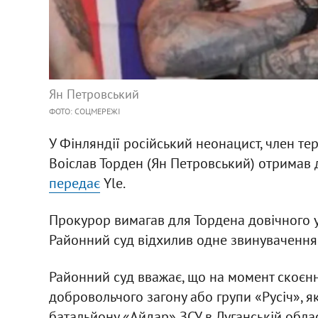
Ян Петровський
ФОТО: СОЦМЕРЕЖІ
У Фінляндії російський неонацист, член т
Воіслав Торден (Ян Петровський) отримав д
передає
Yle.
Прокурор вимагав для Тордена довічного ув
Районний суд відхилив одне звинувачення
Районний суд вважає, що на момент скоєн
добровольчого загону або групи «Русіч», я
батальйону «Айдар» ЗСУ в Луганській облас