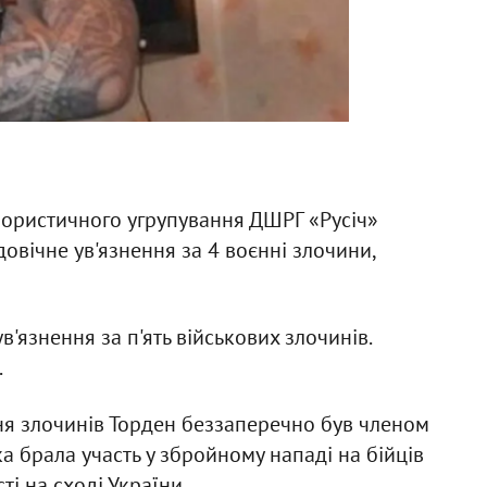
ерористичного угрупування ДШРГ «Русіч»
овічне ув'язнення за 4 воєнні злочини,
'язнення за п'ять військових злочинів.
.
ня злочинів Торден беззаперечно був членом
ка брала участь у збройному нападі на бійців
ті на сході України.