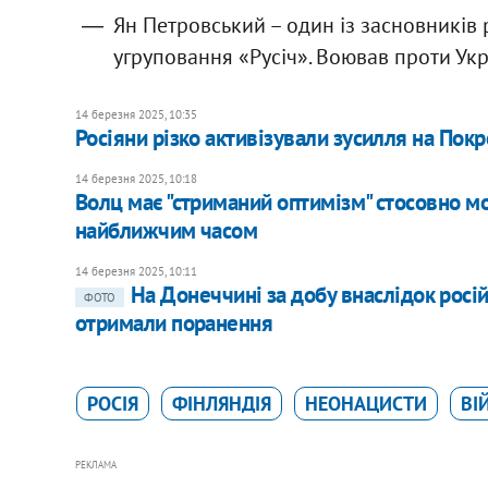
Ян Петровський – один із засновників
угруповання «Русіч». Воював проти Укр
14 березня 2025, 10:35
Росіяни різко активізували зусилля ​на Пок
14 березня 2025, 10:18
Волц має "стриманий оптимізм" стосовно 
найближчим часом
14 березня 2025, 10:11
На Донеччині за добу внаслідок росій
ФОТО
отримали поранення
РОСІЯ
ФІНЛЯНДІЯ
НЕОНАЦИСТИ
ВІ
РЕКЛАМА