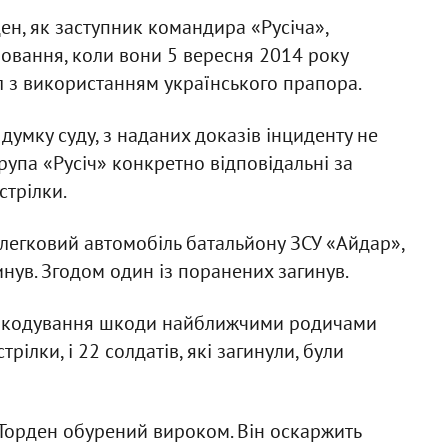
ен, як заступник командира «Русіча»,
овання, коли вони 5 вересня 2014 року
ал з використанням українського прапора.
думку суду, з наданих доказів інциденту не
рупа «Русіч» конкретно відповідальні за
стрілки.
 легковий автомобіль батальйону ЗСУ «Айдар»,
инув. Згодом один із поранених загинув.
дшкодування шкоди найближчими родичами
рілки, і 22 солдатів, які загинули, були
 Торден обурений вироком. Він оскаржить