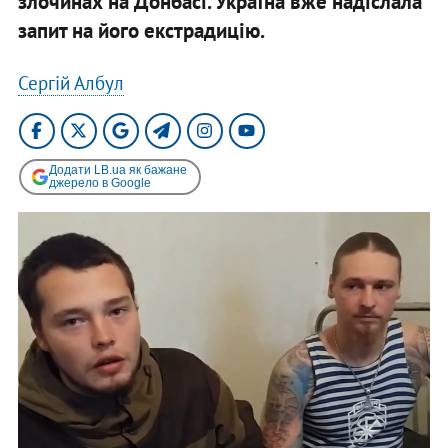
злочинах на Донбасі. Україна вже надіслала
запит на його екстрадицію.
Сергій Албул
Додати LB.ua як бажане
джерело в Google