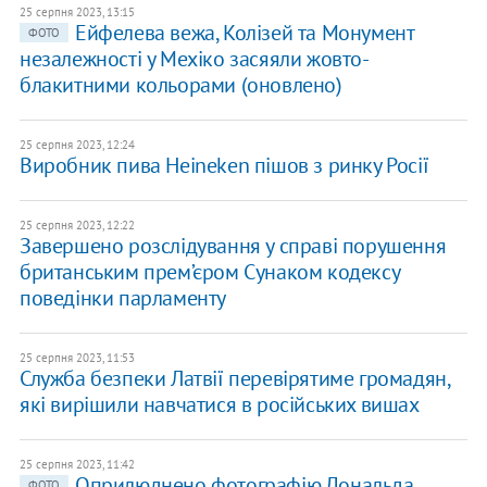
25 серпня 2023, 13:15
Ейфелева вежа, Колізей та Монумент
ФОТО
незалежності у Мехіко засяяли жовто-
блакитними кольорами (оновлено)
25 серпня 2023, 12:24
Виробник пива Heineken пішов з ринку Росії
25 серпня 2023, 12:22
Завершено розслідування у справі порушення
британським прем’єром Сунаком кодексу
поведінки парламенту
25 серпня 2023, 11:53
Служба безпеки Латвії перевірятиме громадян,
які вирішили навчатися в російських вишах
25 серпня 2023, 11:42
Оприлюднено фотографію Дональда
ФОТО