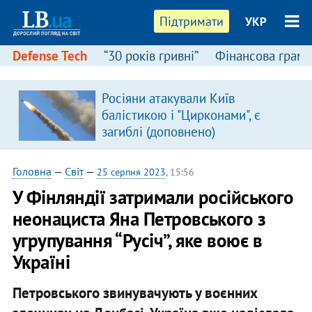
Підтримати
УКР
Defense Tech
“30 років гривні”
Фінансова грамо
Росіяни атакували Київ
балістикою і "Цирконами", є
загиблі (доповнено)
Головна
—
Світ
—
25 серпня 2023
, 15:56
У Фінляндії затримали російського
неонациста Яна Петровського з
угрупування “Русіч”, яке воює в
Україні
Петровського звинувачують у воєнних