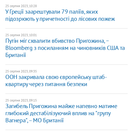
25 серпня 2023, 10:28
У Греції заарештували 79 паліїв, яких
підозрюють у причетності до лісових пожеж
25 серпня 2023, 10:01
Путін міг схвалити вбивство Пригожина, −
Bloomberg з посиланням на чиновників США та
Британії
25 серпня 2023, 09:35
ООН закривала свою європейську штаб-
квартиру через питання безпеки
25 серпня 2023, 09:15
Загибель Пригожина майже напевно матиме
глибокий дестабілізуючий вплив на "групу
Вагнера", – МО Британії