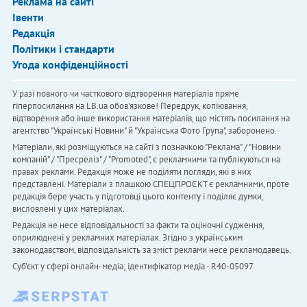
Реклама на сайті
Івенти
Редакція
Політики і стандарти
Угода конфіденційності
У разі повного чи часткового відтворення матеріалів пряме
гіперпосилання на LB.ua обов'язкове! Передрук, копіювання,
відтворення або інше використання матеріалів, що містять посилання на
агентство "Українськi Новини" й "Українська Фото Група", заборонено.
Матеріали, які розміщуються на сайті з позначкою "Реклама" / "Новини
компаній" / "Пресреліз" / "Promoted", є рекламними та публікуються на
правах реклами. Редакція може не поділяти погляди, які в них
представлені. Матеріали з плашкою СПЕЦПРОЄКТ є рекламними, проте
редакція бере участь у підготовці цього контенту і поділяє думки,
висловлені у цих матеріалах.
Редакція не несе відповідальності за факти та оціночні судження,
оприлюднені у рекламних матеріалах. Згідно з українським
законодавством, відповідальність за зміст реклами несе рекламодавець.
Cуб'єкт у сфері онлайн-медіа; ідентифікатор медіа - R40-05097