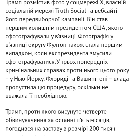
Трамп розмістив фото у соцмережі X, власній
соціальній мережі Truth Social та вебсайті
його передвиборчої кампанії. Він став
першим колишнім президентом США, якого
сфотографували у в’язниці. Фотографія у
в'язниці округу Фултон також стала першим
випадком, коли експрезидента змусили
сфотографуватися. У трьох попередніх
кримінальних справах проти нього цього року
− у Нью-Йорку, Флориді та Вашингтоні − влада
пропустила цю процедуру, оскільки не
вважала її необхідною.
Трамп, проти якого висунуто четверте
обвинувачення за останні п'ять місяців,
погодився на заставу в розмірі 200 тисяч