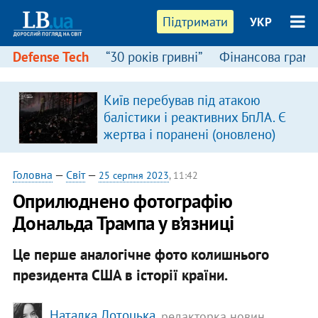
Підтримати
УКР
Defense Tech
“30 років гривні”
Фінансова грамо
Київ перебував під атакою
балістики і реактивних БпЛА. Є
жертва і поранені (оновлено)
Головна
—
Світ
—
25 серпня 2023
, 11:42
Оприлюднено фотографію
Дональда Трампа у в’язниці
Це перше аналогічне фото колишнього
президента США в історії країни.
Наталка Лотоцька
, редакторка новин