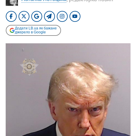
Додати LB.ua як бажане
джерело в Google