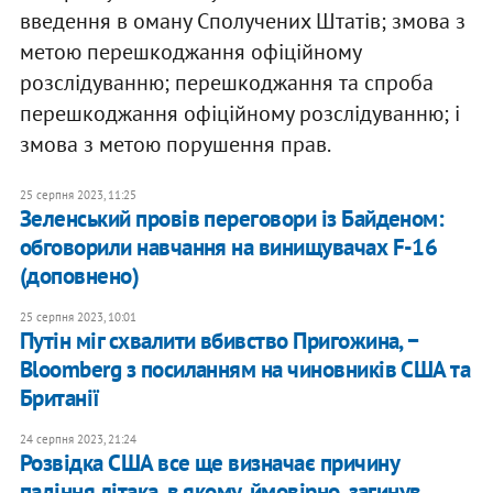
введення в оману Сполучених Штатів; змова з
метою перешкоджання офіційному
розслідуванню; перешкоджання та спроба
перешкоджання офіційному розслідуванню; і
змова з метою порушення прав.
25 серпня 2023, 11:25
Зеленський провів переговори із Байденом:
обговорили навчання на винищувачах F-16
(доповнено)
25 серпня 2023, 10:01
Путін міг схвалити вбивство Пригожина, −
Bloomberg з посиланням на чиновників США та
Британії
24 серпня 2023, 21:24
Розвідка США все ще визначає причину
падіння літака, в якому, ймовірно, загинув