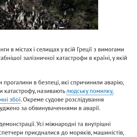
ги в містах і селищах у всій Греції з вимогами
бнішої залізничної катастрофи в країні, у якій
 прогалини в безпеці, які спричинили аварію,
и катастрофу, називають
людську помилку,
мні збої
. Окреме судове розслідування
суджено за обвинуваченнями в аварії.
демонстрації. Усі міжнародні та внутрішні
спетчери приєдналися до моряків, машиністів,