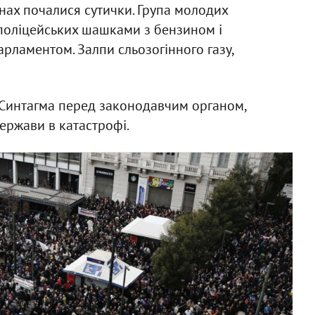
нах почалися сутички. Група молодих
поліцейських шашками з бензином і
ламентом. Залпи сльозогінного газу,
Синтагма перед законодавчим органом,
ержави в катастрофі.