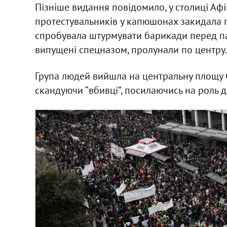
Пізніше видання повідомило, у столиці Афі
протестувальників у капюшонах закидала 
спробувала штурмувати барикади перед пар
випущені спецназом, пролунали по центру.
Група людей вийшла на центральну площу 
скандуючи “вбивці”, посилаючись на роль д