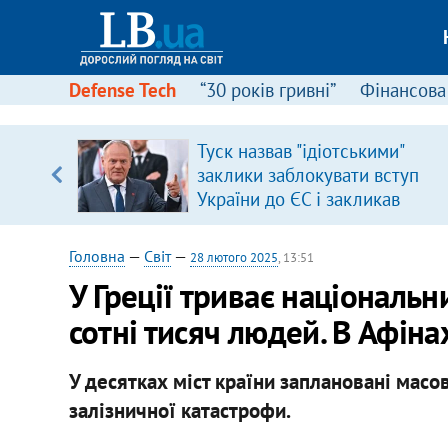
Defense Tech
“30 років гривні”
Фінансова
іцит»
Туск назвав "ідіотськими"
заклики заблокувати вступ
 далі з
України до ЄС і закликав
припинити антиукраїнську
риторику
Головна
—
Світ
—
28 лютого 2025
, 13:51
У Греції триває національн
сотні тисяч людей. В Афіна
У десятках міст країни заплановані масо
залізничної катастрофи.