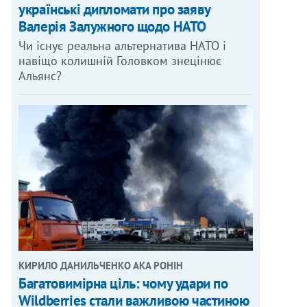
українські дипломати про заяву
Валерія Залужного щодо НАТО
Чи існує реальна альтернатива НАТО і
навіщо колишній Головком знецінює
Альянс?
КИРИЛО ДАНИЛЬЧЕНКО АКА РОНІН
Багатовимірна ціль: чому удари по
Wildberries стали важливою частиною