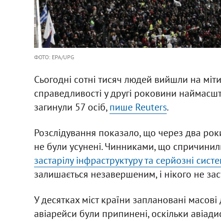
ФОТО: EPA/UPG
Сьогодні сотні тисяч людей вийшли на мітин
справедливості у другі роковини наймасшта
загинули 57 осіб,
пише Reuters
.
Розслідування показало, що через два роки
не були усунені. Чинниками, що спричинил
застарілу інфраструктуру та серйозні систе
залишається незавершеним, і нікого не за
У десятках міст країни заплановані масові 
авіарейси були припинені, оскільки авіади