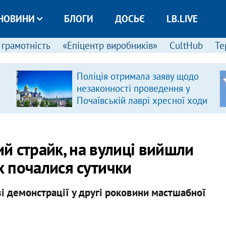
НОВИНИ
БЛОГИ
ДОСЬЄ
LB.LIVE
 грамотність
«Епіцентр виробників»
CultHub
Те
Поліція отримала заяву щодо
незаконності проведення у
Почаївській лаврі хресної ходи
ий страйк, на вулиці вийшли
х почалися сутички
ві демонстрації у другі роковини мастшабної