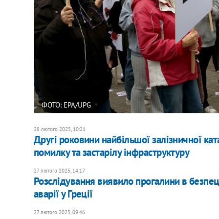
ФОТО: EPA/UPG
28 лютого 2025, 10:21
Другі роковини найбільшої залізничної кат
помилку та застарілу інфраструктуру
27 лютого 2025, 14:17
Розслідування виявило прогалини в безпеці
аварії у Греції
27 лютого 2025, 09:46