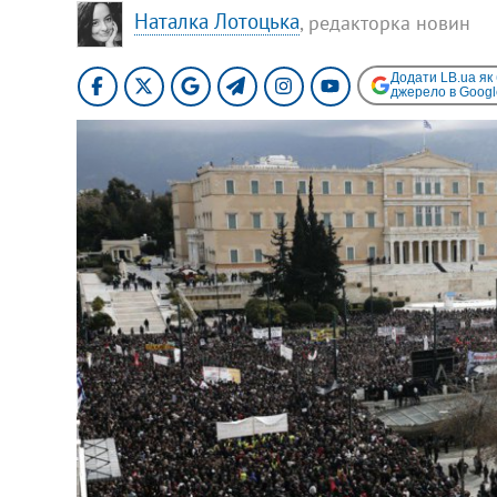
Наталка Лотоцька
, редакторка новин
Додати LB.ua як
джерело в Googl