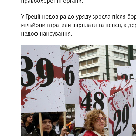
правоохоронні органи.
У Греції недовіра до уряду зросла після бо
мільйони втратили зарплати та пенсії, а д
недофінансування.