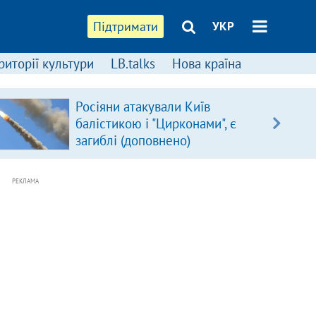
Підтримати
УКР
риторії культури
LB.talks
Нова країна
Росіяни атакували Київ
балістикою і "Цирконами", є
загиблі (доповнено)
РЕКЛАМА