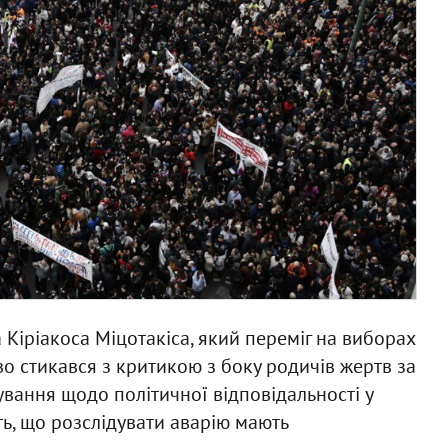
Кіріакоса Міцотакіса, який переміг на виборах
о стикався з критикою з боку родичів жертв за
ування щодо політичної відповідальності у
ть, що розслідувати аварію мають