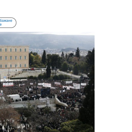
 бажане
e