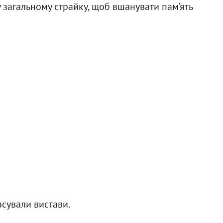
у загальному страйку, щоб вшанувати пам’ять
асували вистави.