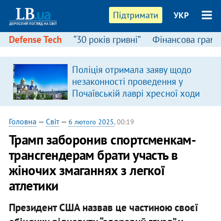
Підтримати
УКР
Defense Tech
“30 років гривні”
Фінансова грамо
Поліція отримала заяву щодо
незаконності проведення у
Почаївській лаврі хресної ходи
Головна
—
Світ
—
6 лютого 2025
, 00:19
Трамп заборонив спортсменкам-
трансгендерам брати участь в
жіночих змаганнях з легкої
атлетики
Президент США назвав це частиною своєї