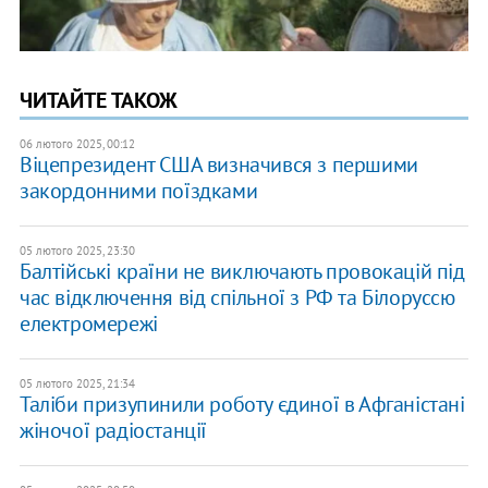
ЧИТАЙТЕ ТАКОЖ
06 лютого 2025, 00:12
Віцепрезидент США визначився з першими
закордонними поїздками
05 лютого 2025, 23:30
Балтійські країни не виключають провокацій під
час відключення від спільної з РФ та Білоруссю
електромережі
05 лютого 2025, 21:34
Таліби призупинили роботу єдиної в Афганістані
жіночої радіостанції