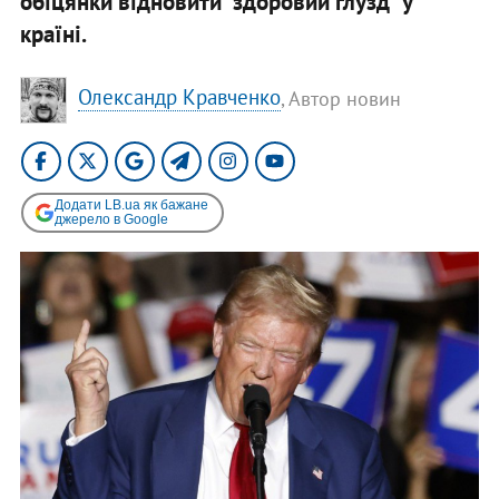
обіцянки відновити “здоровий глузд” у
країні.
Олександр Кравченко
, Автор новин
Додати LB.ua як бажане
джерело в Google