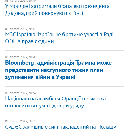
05 лютого 2025, 20:50
У Молдові затримали брата експрезидента
Додона, який повернувся з Росії
05 лютого 2025, 20:47
МЗС Ізраїлю: Ізраїль не братиме участі в Раді
ООН з прав людини
05 лютого 2025, 20:38
Bloomberg: адміністрація Трампа може
представити наступного тижня план
зупинення війни в Україні
05 лютого 2025, 20:24
Національна асамблея Франції не змогла
оголосити вотум недовіри уряду
05 лютого 2025, 19:11
Суд ЄС залишив у силі накладений на Польщу