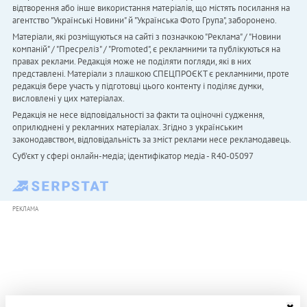
відтворення або інше використання матеріалів, що містять посилання на
агентство "Українськi Новини" й "Українська Фото Група", заборонено.
Матеріали, які розміщуються на сайті з позначкою "Реклама" / "Новини
компаній" / "Пресреліз" / "Promoted", є рекламними та публікуються на
правах реклами. Редакція може не поділяти погляди, які в них
представлені. Матеріали з плашкою СПЕЦПРОЄКТ є рекламними, проте
редакція бере участь у підготовці цього контенту і поділяє думки,
висловлені у цих матеріалах.
Редакція не несе відповідальності за факти та оціночні судження,
оприлюднені у рекламних матеріалах. Згідно з українським
законодавством, відповідальність за зміст реклами несе рекламодавець.
Cуб'єкт у сфері онлайн-медіа; ідентифікатор медіа - R40-05097
РЕКЛАМА