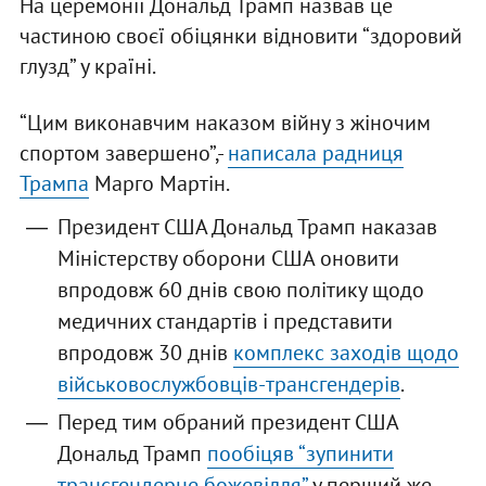
На церемонії Дональд Трамп назвав це
частиною своєї обіцянки відновити “здоровий
глузд” у країні.
“Цим виконавчим наказом війну з жіночим
спортом завершено”,-
написала радниця
Трампа
Марго Мартін.
Президент США Дональд Трамп наказав
Міністерству оборони США оновити
впродовж 60 днів свою політику щодо
медичних стандартів і представити
впродовж 30 днів
комплекс заходів щодо
військовослужбовців-трансгендерів
.
Перед тим обраний президент США
Дональд Трамп
пообіцяв “зупинити
трансгендерне божевілля”
у перший же