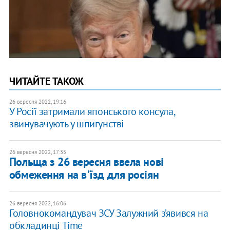
ЧИТАЙТЕ ТАКОЖ
26 вересня 2022, 19:16
У Росії затримали японського консула,
звинувачують у шпигунстві
26 вересня 2022, 17:35
Польща з 26 вересня ввела нові
обмеження на в'їзд для росіян
26 вересня 2022, 16:06
Головнокомандувач ЗСУ Залужний з’явився на
обкладинці Time