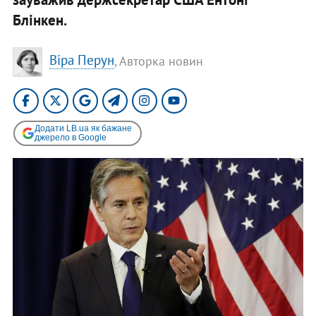
Блінкен.
Віра Перун
, Авторка новин
Додати LB.ua як бажане
джерело в Google