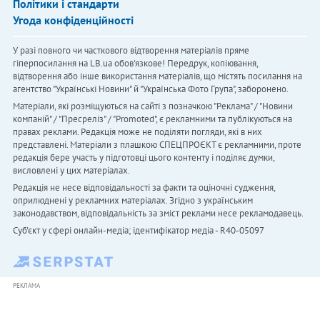
Політики і стандарти
Угода конфіденційності
У разі повного чи часткового відтворення матеріалів пряме
гіперпосилання на LB.ua обов'язкове! Передрук, копіювання,
відтворення або інше використання матеріалів, що містять посилання на
агентство "Українськi Новини" й "Українська Фото Група", заборонено.
Матеріали, які розміщуються на сайті з позначкою "Реклама" / "Новини
компаній" / "Пресреліз" / "Promoted", є рекламними та публікуються на
правах реклами. Редакція може не поділяти погляди, які в них
представлені. Матеріали з плашкою СПЕЦПРОЄКТ є рекламними, проте
редакція бере участь у підготовці цього контенту і поділяє думки,
висловлені у цих матеріалах.
Редакція не несе відповідальності за факти та оціночні судження,
оприлюднені у рекламних матеріалах. Згідно з українським
законодавством, відповідальність за зміст реклами несе рекламодавець.
Cуб'єкт у сфері онлайн-медіа; ідентифікатор медіа - R40-05097
РЕКЛАМА