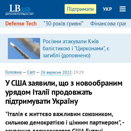
Підтримати
УКР
Defense Tech
“30 років гривні”
Фінансова грамо
Росіяни атакували Київ
балістикою і "Цирконами", є
загиблі (доповнено)
Головна
—
Світ
—
26 вересня 2022
, 19:29
У США заявили, що з новообраним
урядом Італії продовжать
підтримувати Україну
"Італія є життєво важливим союзником,
сильною демократією і цінним партнером", -
зауважив держсекретар США Ентоні