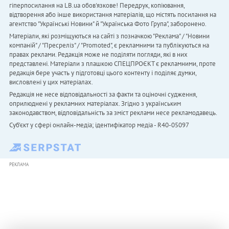
гіперпосилання на LB.ua обов'язкове! Передрук, копіювання,
відтворення або інше використання матеріалів, що містять посилання на
агентство "Українськi Новини" й "Українська Фото Група", заборонено.
Матеріали, які розміщуються на сайті з позначкою "Реклама" / "Новини
компаній" / "Пресреліз" / "Promoted", є рекламними та публікуються на
правах реклами. Редакція може не поділяти погляди, які в них
представлені. Матеріали з плашкою СПЕЦПРОЄКТ є рекламними, проте
редакція бере участь у підготовці цього контенту і поділяє думки,
висловлені у цих матеріалах.
Редакція не несе відповідальності за факти та оціночні судження,
оприлюднені у рекламних матеріалах. Згідно з українським
законодавством, відповідальність за зміст реклами несе рекламодавець.
Cуб'єкт у сфері онлайн-медіа; ідентифікатор медіа - R40-05097
РЕКЛАМА