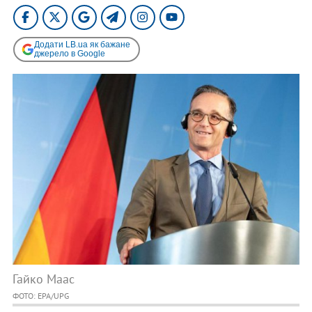
Додати LB.ua як бажане
джерело в Google
Гайко Маас
ФОТО: EPA/UPG