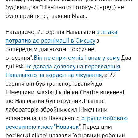
будівництва "Північного потоку-2", - ред.) не
було прийнято", - заявив Маас.
Нагадаємо, 20 серпня Навальний
з літака
потрапив до реанімації в Омську
з
попереднім діагнозом "токсичне
отруєння".
Він не опритомнів і впав у кому
. Два
дні РФ
не давала дозволу на переведення
Навального за кордон на лікування
, а 22
серпня він був транспортований до
Німеччини. Фахівці клініки Charite впевнені,
що Навальний був отруєний. Пізніше
лабораторія збройних сил Німеччини
встановила, що Навального
отруїли бойовою
речовиною класу "Новачок
". Перед цим
російські лікарі назвали "основний робочий