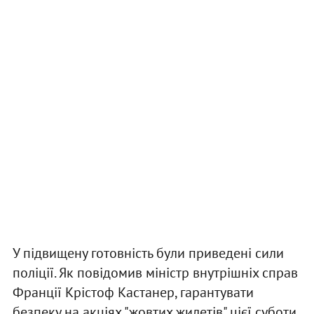
У підвищену готовність були приведені сили
поліції. Як повідомив міністр внутрішніх справ
Франції Крістоф Кастанер, гарантувати
безпеку на акціях "жовтих жилетів" цієї суботи