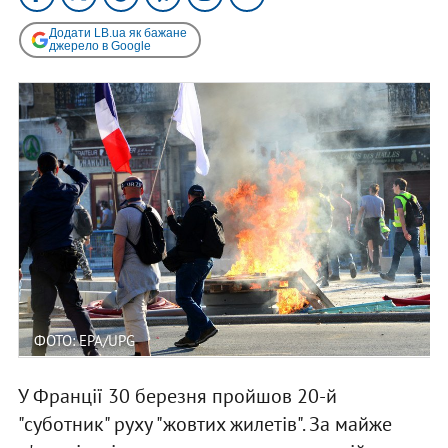
Додати LB.ua як бажане
джерело в Google
ФОТО: EPA/UPG
У Франції 30 березня пройшов 20-й
"суботник" руху "жовтих жилетів". За майже