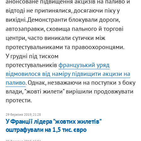
анонсоване підвищення акцизів на паливо й
відтоді не припинялися, досягаючи піку у
вихідні. Демонстранти блокували дороги,
автозаправки, сховища пального й торгові
центри, часто виникали сутички між
протестувальниками та правоохоронцями.
У грудні під тиском
протестувальників
французький уряд
відмовилося від наміру підвищити акцизи на
паливо
. Однак, незважаючи на поступки з боку
влади, "жовті жилети" вирішили продовжувати
протести.
29 березня 2019, 21:28
У Франції лідера "жовтих жилетів"
оштрафували на 1,5 тис. євро