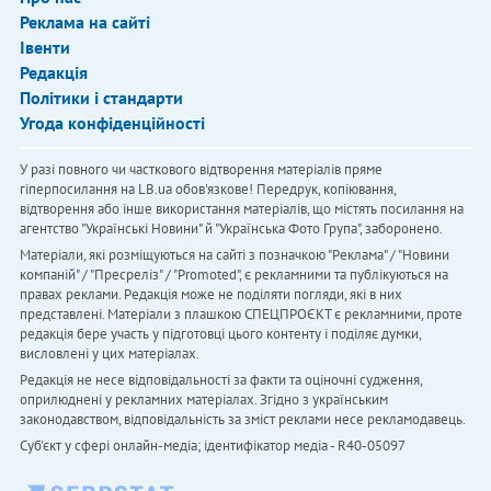
Реклама на сайті
Івенти
Редакція
Політики і стандарти
Угода конфіденційності
У разі повного чи часткового відтворення матеріалів пряме
гіперпосилання на LB.ua обов'язкове! Передрук, копіювання,
відтворення або інше використання матеріалів, що містять посилання на
агентство "Українськi Новини" й "Українська Фото Група", заборонено.
Матеріали, які розміщуються на сайті з позначкою "Реклама" / "Новини
компаній" / "Пресреліз" / "Promoted", є рекламними та публікуються на
правах реклами. Редакція може не поділяти погляди, які в них
представлені. Матеріали з плашкою СПЕЦПРОЄКТ є рекламними, проте
редакція бере участь у підготовці цього контенту і поділяє думки,
висловлені у цих матеріалах.
Редакція не несе відповідальності за факти та оціночні судження,
оприлюднені у рекламних матеріалах. Згідно з українським
законодавством, відповідальність за зміст реклами несе рекламодавець.
Cуб'єкт у сфері онлайн-медіа; ідентифікатор медіа - R40-05097