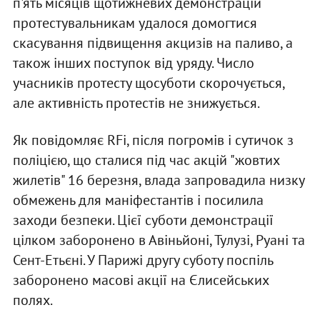
п'ять місяців щотижневих демонстрацій
протестувальникам удалося домогтися
скасування підвищення акцизів на паливо, а
також інших поступок від уряду. Число
учасників протесту щосуботи скорочується,
але активність протестів не знижується.
Як повідомляє RFi, після погромів і сутичок з
поліцією, що сталися під час акцій "жовтих
жилетів" 16 березня, влада запровадила низку
обмежень для маніфестантів і посилила
заходи безпеки. Цієї суботи демонстрації
цілком заборонено в Авіньйоні, Тулузі, Руані та
Сент-Етьєні. У Парижі другу суботу поспіль
заборонено масові акції на Єлисейських
полях.