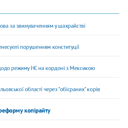
зова за звинуваченням у шахрайстві
Венесуелі порушенням конституції
щодо режиму НС на кордоні з Мексикою
ьовської області через "обісраних" корів
 реформу копірайту