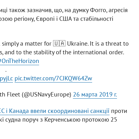
ці також зазначив, що, на думку Фогго, агресія
розою регіону, Європі і США та стабільності
t simply a matter for 🇺🇦 Ukraine. It is a threat to
s, and to the stability of the international order.
#OnTheHorizon
.
pyjLc
pic.twitter.com/7CJKQW64Zw
. 6th Fleet (@USNavyEurope)
26 марта 2019 г.
ЄС і Канада ввели скоординовані санкції
проти
ькі судна поруч з Керченською протокою 25