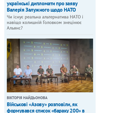
українські дипломати про заяву
Валерія Залужного щодо НАТО
Чи існує реальна альтернатива НАТО і
навіщо колишній Головком знецінює
Альянс?
ВІКТОРІЯ НАЙДЬОНОВА
Військові «Азову» розповіли, як
формувався список «бараку 200» в