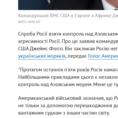
Командующий ВМС США в Европе и Африке Дж
ФОТО: NATO.INT
Спроба Росії взяти контроль над Азовськ
агресивності Росії. Про це заявив команд
США Джеймс Фогго. Він закликав Росію не
українських моряків
, передає
Голос Амери
"Протягом останніх п'яти років Росія нам
Найбільшими прикладами цього є незаконна
контроль над Азовським морем. Мене це ту
Американський військовий зазначив, що Р
не тільки за допомогою перешкоджання до
вантажним суднам з інших частин світу.