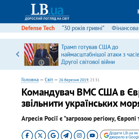
Defense Tech
“30 років гривні”
Фінансова
вив про
Трамп готував США до
боку
наймасштабнішої атаки з часі
Другої світової війни
Головна
—
Світ
—
26 березня 2019
, 23:31
Командувач ВМС США в Євр
звільнити українських мор
Агресія Росії є "загрозою регіону, Європ
Додати LB.ua як
джерело в Googl