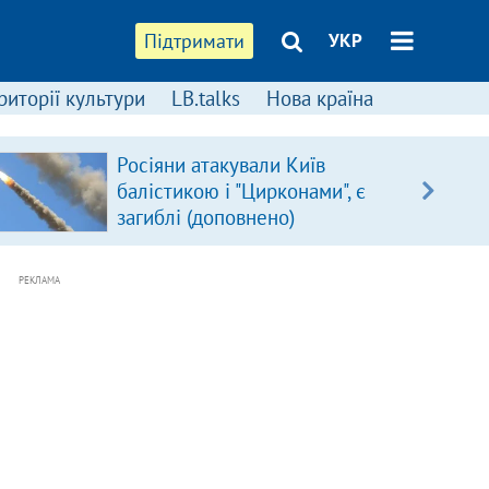
Підтримати
УКР
риторії культури
LB.talks
Нова країна
Росіяни атакували Київ
балістикою і "Цирконами", є
загиблі (доповнено)
РЕКЛАМА