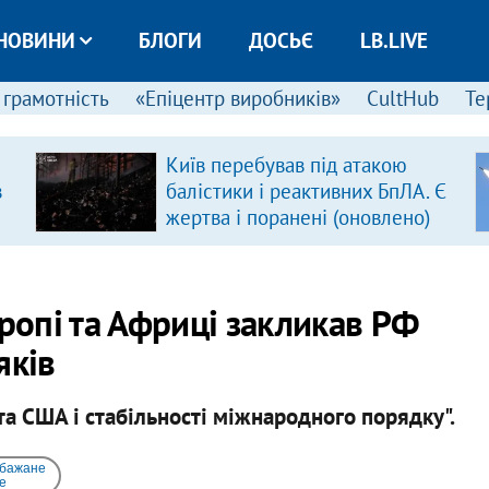
НОВИНИ
БЛОГИ
ДОСЬЄ
LB.LIVE
 грамотність
«Епіцентр виробників»
CultHub
Те
Київ перебував під атакою
в
балістики і реактивних БпЛА. Є
жертва і поранені (оновлено)
опі та Африці закликав РФ
яків
і та США і стабільності міжнародного порядку".
 бажане
e