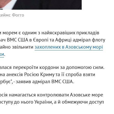
еймс Фогго
им морем є одним з найяскравіших прикладів
увач ВМС США в Європі та Африці адмірал флоту
гайно звільнити
захоплених в Азовському морі
ки
.
агалася перекроїти кордони за допомогою сили.
 анексія Росією Криму та її спроба взяти
рбує", - заявив адмірал ВМС США.
осія намагається контролювати Азовське море
ступу до нього України, а й обмежуючи доступ