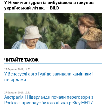
ЧИТАЙТЕ ТАКОЖ
27 березня 2019, 14:32
У Венесуелі авто Гуайдо закидали камінням і
петардами
27 березня 2019, 12:51
Австралія і Нідерланди почали переговори з
Росією з приводу збитого літака рейсу MH17