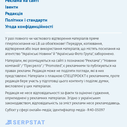
Реклама на сайті
Івенти
Редакція
Політики і стандарти
Угода конфіденційності
У разі повного чи часткового відтворення матеріалів пряме
гіперпосилання на LB.ua обов'язкове! Передрук, копіювання,
відтворення або інше використання матеріалів, що містять посилання на
агентство "Українськi Новини" й "Українська Фото Група", заборонено.
Матеріали, які розміщуються на сайті з позначкою "Реклама" / "Новини
компаній" / "Пресреліз" / "Promoted", є рекламними та публікуються на
правах реклами. Редакція може не поділяти погляди, які в них
представлені. Матеріали з плашкою СПЕЦПРОЄКТ є рекламними, проте
редакція бере участь у підготовці цього контенту і поділяє думки,
висловлені у цих матеріалах.
Редакція не несе відповідальності за факти та оціночні судження,
оприлюднені у рекламних матеріалах. Згідно з українським
законодавством, відповідальність за зміст реклами несе рекламодавець.
Cуб'єкт у сфері онлайн-медіа; ідентифікатор медіа - R40-05097