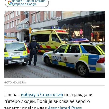
Додати LB.ua як бажане
джерело в Google
ФОТО: GOLOS.UA
Під час
вибуху в Стокгольмі
постраждали
п'ятеро людей. Поліція виключає версію
теракту, повідомляє
Associated Press
.