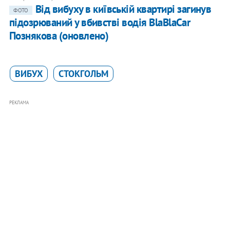
Від вибуху в київській квартирі загинув
ФОТО
підозрюваний у вбивстві водія BlaBlaCar
Познякова (оновлено)
ВИБУХ
СТОКГОЛЬМ
РЕКЛАМА